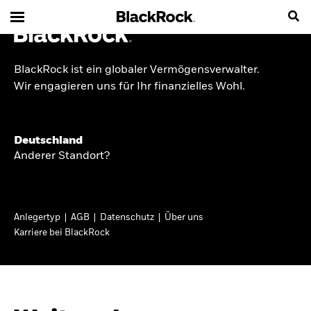
BlackRock ist ein globaler Vermögensverwalter.
INSIDE THE MARKET
Wir engagieren uns für Ihr finanzielles Wohl.
Anlageperspektiven
Deutschland
2026
Anderer Standort?
Angesichts geopolitischer und politischer
Unsicherheit konzentrieren wir uns im Frühjahr
Anlegertyp
AGB
Datenschutz
Über uns
2026 auf langfristige Wachstumschancen und
Karriere bei BlackRock
volatilitätsbedingte Marktverwerfungen. Wegen
der weniger zuverlässigen Duration suchen wir
auch anderswo nach Diversifizierung und
regelmäßigen Erträgen. Entdecken Sie unsere