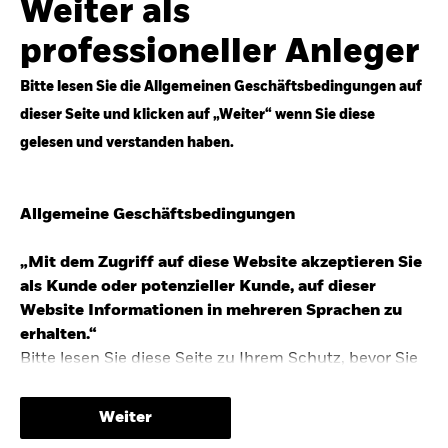
Weiter als
Top-Anlageideen für robustere Portfolios.
professioneller Anleger
Anlageperspektiven 2026 entdecken
Bitte lesen Sie die Allgemeinen Geschäftsbedingungen auf
dieser Seite und klicken auf „Weiter“ wenn Sie diese
gelesen und verstanden haben.
STUDIE 2025
Allgemeine Geschäftsbedingungen
People & Money Studie – mehr
Investmenttrends in Deutschland
„Mit dem Zugriff auf diese Website akzeptieren Sie
als Kunde oder potenzieller Kunde, auf dieser
Bericht entdecken
Website Informationen in mehreren Sprachen zu
erhalten.“
Bitte lesen Sie diese Seite zu Ihrem Schutz, bevor Sie
fortfahren, da sie bestimmte gesetzliche
TRENDS & IDEEN
Beschränkungen für die Verbreitung dieser
Weiter
Informationen enthält sowie Informationen darüber,
Entdecken Sie unsere makroökonomischen