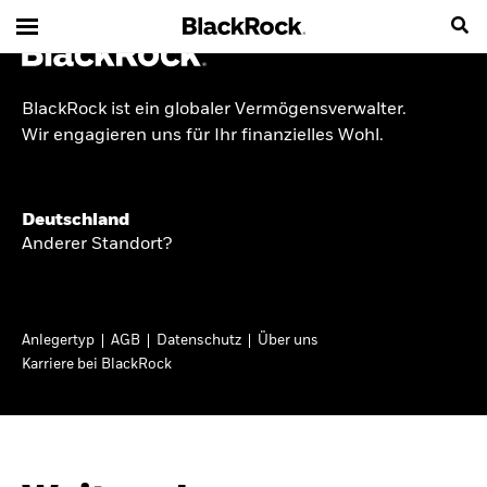
BlackRock ist ein globaler Vermögensverwalter.
INSIDE THE MARKET
Wir engagieren uns für Ihr finanzielles Wohl.
Anlageperspektiven
Deutschland
2026
Anderer Standort?
Angesichts geopolitischer und politischer
Unsicherheit konzentrieren wir uns im Frühjahr
Anlegertyp
AGB
Datenschutz
Über uns
2026 auf langfristige Wachstumschancen und
Karriere bei BlackRock
volatilitätsbedingte Marktverwerfungen. Wegen
der weniger zuverlässigen Duration suchen wir
auch anderswo nach Diversifizierung und
regelmäßigen Erträgen. Entdecken Sie unsere