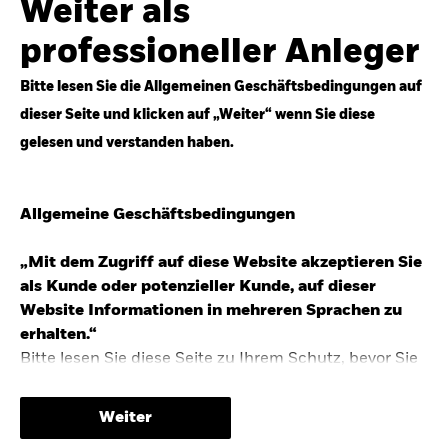
Weiter als
Top-Anlageideen für robustere Portfolios.
professioneller Anleger
Anlageperspektiven 2026 entdecken
Bitte lesen Sie die Allgemeinen Geschäftsbedingungen auf
dieser Seite und klicken auf „Weiter“ wenn Sie diese
gelesen und verstanden haben.
STUDIE 2025
Allgemeine Geschäftsbedingungen
People & Money Studie – mehr
Investmenttrends in Deutschland
„Mit dem Zugriff auf diese Website akzeptieren Sie
als Kunde oder potenzieller Kunde, auf dieser
Bericht entdecken
Website Informationen in mehreren Sprachen zu
erhalten.“
Bitte lesen Sie diese Seite zu Ihrem Schutz, bevor Sie
fortfahren, da sie bestimmte gesetzliche
TRENDS & IDEEN
Beschränkungen für die Verbreitung dieser
Weiter
Informationen enthält sowie Informationen darüber,
Entdecken Sie unsere makroökonomischen