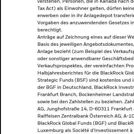
verstehen. Personen, die in Kanada nac
Tax Act) als Einwohner gelten, dürfen kei
erwerben oder in ihr Anlagedepot transferi
Vorgaben des anzuwendenden Gesetzes in
berechtigt.
Anträge auf Zeichnung eines auf dieser 
Basis des jeweiligen Angebotsdokumentes, 
Anlage bezieht (zum Beispiel des Verkaufs
oder sonstiger anwendbarer Geschäftsbedi
Verkaufsprospektes, der vereinfachten Pro
Halbjahresberichtes für die BlackRock Gl
Strategic Funds (BSF) sind kostenlos und i
der BGF in Deutschland, BlackRock Inves
Frankfurt Branch, Bockenheimer Landstra
sowie bei den Zahlstellen zu beziehen. Zah
AG, Junghofstraße 14, D-60311 Frankfurt 
Raiffeisen Zentralbank Österreich AG, A-1
BlackRock Global Funds (BGF) und BlackRo
Luxemburg als Société d'Investissement à C