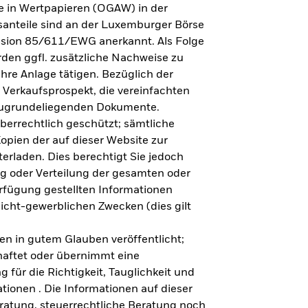
e in Wertpapieren (OGAW) in der
anteile sind an der Luxemburger Börse
ission 85/611/EWG anerkannt. Als Folge
en ggfl. zusätzliche Nachweise zu
Ihre Anlage tätigen. Bezüglich der
 Verkaufsprospekt, die vereinfachten
 zugrundeliegenden Dokumente.
eberrechtlich geschützt; sämtliche
opien der auf dieser Website zur
erladen. Dies berechtigt Sie jedoch
ung oder Verteilung der gesamten oder
erfügung gestellten Informationen
nicht-gewerblichen Zwecken (dies gilt
en in gutem Glauben veröffentlicht;
haftet oder übernimmt eine
 für die Richtigkeit, Tauglichkeit und
ationen . Die Informationen auf dieser
eratung, steuerrechtliche Beratung noch