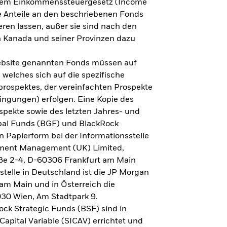
h dem Einkommenssteuergesetz (Income
ne Anteile an den beschriebenen Fonds
eren lassen, außer sie sind nach den
 Kanada und seiner Provinzen dazu
Website genannten Fonds müssen auf
welches sich auf die spezifische
prospektes, der vereinfachten Prospekte
ngungen) erfolgen. Eine Kopie des
spekte sowie des letzten Jahres- und
obal Funds (BGF) und BlackRock
n Papierform bei der Informationsstelle
tment Management (UK) Limited,
ße 2-4, D-60306 Frankfurt am Main
lstelle in Deutschland ist die JP Morgan
am Main und in Österreich die
030 Wien, Am Stadtpark 9.
ck Strategic Funds (BSF) sind in
apital Variable (SICAV) errichtet und