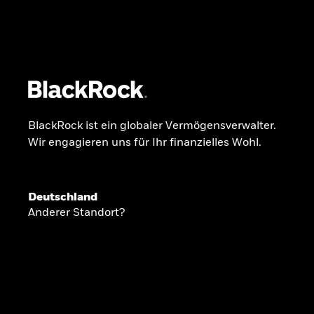
BlackRock
iShares
Aladdin
Unser Unternehmen
Über uns
Fonds
Anla
BlackRock ist ein globaler Vermögensverwalter.
Wir engagieren uns für Ihr finanzielles Wohl.
INSIDE THE MARKET
Anlageperspekti
Deutschland
Anderer Standort?
2026
Angesichts geopolitischer und politischer
konzentrieren wir uns im Frühjahr 2026 auf