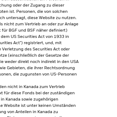
steht es um Ihre Altersvorsorge?
lichung oder der Zugang zu dieser
oten ist. Personen, die von solchen
ich untersagt, diese Website zu nutzen.
s nicht zum Vertrieb an oder zur Anlage
Zu den Ergebnissen
 für BGF und BSF näher definiert)
 dem US Securities Act von 1933 in
ities Act") registriert, und, mit
Verletzung des Securities Act oder
ze (einschließlich der Gesetze der
sie weder direkt noch indirekt in den USA
owie Gebieten, die ihrer Rechtsordnung
rsonen, die zugunsten von US-Personen
en nicht in Kanada zum Vertrieb
t für diese Fonds bei der zuständigen
 in Kanada sowie zugehörigen
ese Website ist unter keinen Umständen
ung von Anteilen in Kanada zu