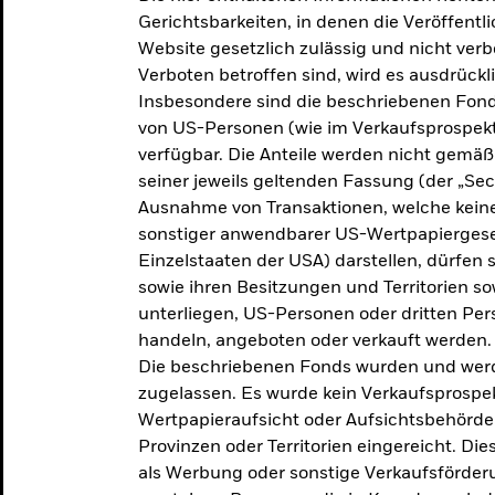
makroökonomischen
Gerichtsbarkeiten, in denen die Veröffent
Website gesetzlich zulässig und nicht verb
Einschätzungen und Anlageideen.
Verboten betroffen sind, wird es ausdrückl
Insbesondere sind die beschriebenen Fond
Aktuelle Einschätzungen
von US-Personen (wie im Verkaufsprospekt
verfügbar. Die Anteile werden nicht gemäß
seiner jeweils geltenden Fassung (der „Secur
Ausnahme von Transaktionen, welche keine 
sonstiger anwendbarer US-Wertpapiergeset
Einzelstaaten der USA) darstellen, dürfen 
sowie ihren Besitzungen und Territorien s
unterliegen, US-Personen oder dritten Pe
handeln, angeboten oder verkauft werden.
Die beschriebenen Fonds wurden und werd
zugelassen. Es wurde kein Verkaufsprospek
Wertpapieraufsicht oder Aufsichtsbehörde
Provinzen oder Territorien eingereicht. Di
als Werbung oder sonstige Verkaufsförder