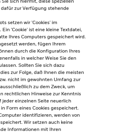
Sie sich hiermit, diese speziellen
e dafür zur Verfügung stehende
s setzen wir 'Cookies' im
n 'Cookie' ist eine kleine Textdatei,
tte Ihres Computers gespeichert wird.
ingesetzt werden, fügen Ihrem
nnen durch die Konfiguration Ihres
nenfalls in welcher Weise Sie den
lassen. Sollten Sie sich dazu
dies zur Folge, daß Ihnen die meisten
ht für Deutschland herunterladen
bzw. nicht im gewohnten Umfang zur
 ausschließlich zu dem Zweck, um
en rechtlichen Hinweise zur Kenntnis
ht für Europa herunterladen
jeder einzelnen Seite neuerlich
 in Form eines Cookies gespeichert.
omputer identifizieren, werden von
peichert. Wir setzen auch keine
nde Informationen mit Ihren