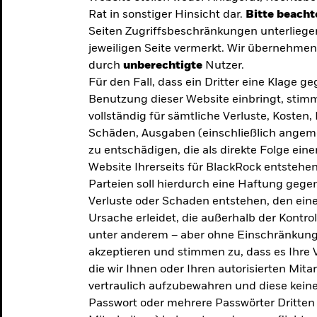
Rat in sonstiger Hinsicht dar.
Bitte beacht
Seiten Zugriffsbeschränkungen unterliege
jeweiligen Seite vermerkt. Wir übernehmen 
durch
unberechtigte
Nutzer.
Für den Fall, dass ein Dritter eine Klage 
Benutzung dieser Website einbringt, stimm
vollständig für sämtliche Verluste, Koste
Schäden, Ausgaben (einschließlich ange
zu entschädigen, die als direkte Folge ei
Website Ihrerseits für BlackRock entstehen
Parteien soll hierdurch eine Haftung gegen
Verluste oder Schaden entstehen, den eine
Ursache erleidet, die außerhalb der Kontroll
unter anderem – aber ohne Einschränkung 
akzeptieren und stimmen zu, dass es Ihre V
die wir Ihnen oder Ihren autorisierten Mit
y: Die
vertraulich aufzubewahren und diese keines
Passwort oder mehrere Passwörter Dritten 