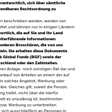
erantwortlich, sich über sämtliche
nwendbaren Rechtsordnung zu
en beschrieben werden, werden von
tet und können nur in einigen Ländern
ortlich, die auf Sie und Ihr Land
eiterführende Informationen
anderen Broschüren, die von uns
eln. Sie erhalten diese Dokumente
k Global Funds (BGF) sowie der
schland oder den Zahlstellen.
inen Anlage- noch sonstigen Rat dar und
erkauf von Anteilen an einem der auf
ein solches Angebot, Werbung oder
äre. Gleiches gilt, soweit die Person,
 treibt, nicht über die hierfür
weit es unzulässig ist, bestimmten
UMFRAGE ZUR ALTERSVORSORGE 2025
bzw. Werbung zu unterbreiten.
Realitätscheck Altersvorsorge. Wie
 sich ausschließlich an Personen in