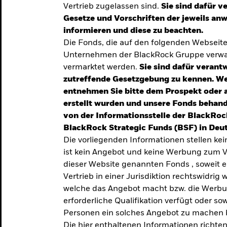
Vertrieb zugelassen sind.
Sie sind dafür v
te
Gesetze und Vorschriften der jeweils a
verlässigen
informieren und diese zu beachten.
Die Fonds, die auf den folgenden Webseit
iversifizierung
Unternehmen der BlackRock Gruppe verwal
 unsere Top-
vermarktet werden.
Sie sind dafür verantw
zutreffende Gesetzgebung zu kennen. W
entnehmen Sie bitte dem Prospekt oder 
erstellt wurden und unsere Fonds behand
von der Informationsstelle der BlackRoc
BlackRock Strategic Funds (BSF) in Deut
Die vorliegenden Informationen stellen ke
ist kein Angebot und keine Werbung zum V
dieser Website genannten Fonds , soweit 
Vertrieb in einer Jurisdiktion rechtswidrig w
welche das Angebot macht bzw. die Werbung
erforderliche Qualifikation verfügt oder so
TRENDS & IDEEN
Personen ein solches Angebot zu machen 
Entdecken Sie unsere
Die hier enthaltenen Informationen richten