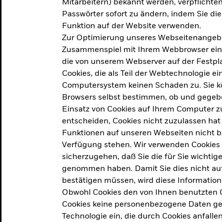
Mitarbeitern) bekannt werden, verpflichten 
ation
Passwörter sofort zu ändern, indem Sie di
Funktion auf der Website verwenden.
Zur Optimierung unseres Webseitenangebot
ern in
Zusammenspiel mit Ihrem Webbrowser ein. Ei
die von unserem Webserver auf der Festpla
Cookies, die als Teil der Webtechnologie e
Computersystem keinen Schaden zu. Sie kö
Browsers selbst bestimmen, ob und gegebe
Einsatz von Cookies auf Ihrem Computer zu
entscheiden, Cookies nicht zuzulassen hat 
geprodukt, das am
Den Beric
Funktionen auf unseren Webseiten nicht 
2025 verfolgt das
Verfügung stehen. Wir verwenden Cookies
tige demografische und
sicherzugehen, daß Sie die für Sie wichtig
Den Beric
te Vorschläge, um das
genommen haben. Damit Sie dies nicht auf 
ken.
bestätigen müssen, wird diese Information
Obwohl Cookies den von Ihnen benutzten C
Cookies keine personenbezogene Daten ges
Technologie ein, die durch Cookies anfalle