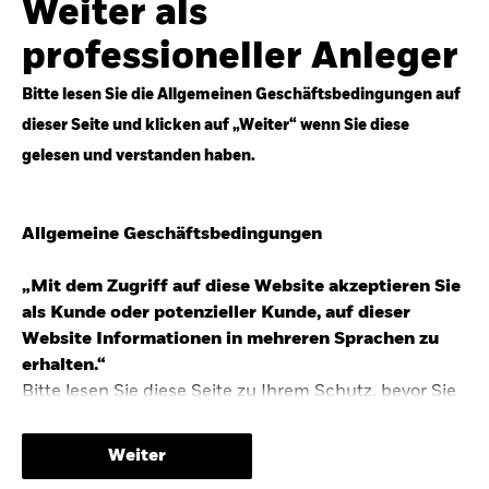
Weiter als
Top-Anlageideen für robustere Portfolios.
professioneller Anleger
Anlageperspektiven 2026 entdecken
Bitte lesen Sie die Allgemeinen Geschäftsbedingungen auf
dieser Seite und klicken auf „Weiter“ wenn Sie diese
gelesen und verstanden haben.
STUDIE 2025
Allgemeine Geschäftsbedingungen
People & Money Studie – mehr
Investmenttrends in Deutschland
„Mit dem Zugriff auf diese Website akzeptieren Sie
als Kunde oder potenzieller Kunde, auf dieser
Bericht entdecken
Website Informationen in mehreren Sprachen zu
erhalten.“
Bitte lesen Sie diese Seite zu Ihrem Schutz, bevor Sie
fortfahren, da sie bestimmte gesetzliche
TRENDS & IDEEN
Beschränkungen für die Verbreitung dieser
Weiter
Informationen enthält sowie Informationen darüber,
Entdecken Sie unsere makroökonomischen