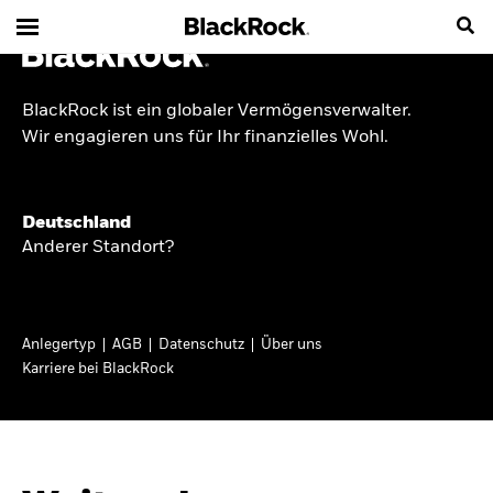
BlackRock ist ein globaler Vermögensverwalter.
INSIDE THE MARKET
Wir engagieren uns für Ihr finanzielles Wohl.
Anlageperspektiven
Deutschland
2026
Anderer Standort?
Angesichts geopolitischer und politischer
Unsicherheit konzentrieren wir uns im Frühjahr
Anlegertyp
AGB
Datenschutz
Über uns
2026 auf langfristige Wachstumschancen und
Karriere bei BlackRock
volatilitätsbedingte Marktverwerfungen. Wegen
der weniger zuverlässigen Duration suchen wir
auch anderswo nach Diversifizierung und
regelmäßigen Erträgen. Entdecken Sie unsere