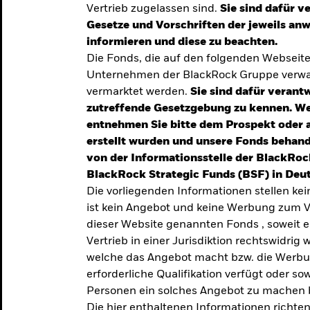
Vertrieb zugelassen sind.
Sie sind dafür v
te
Gesetze und Vorschriften der jeweils a
verlässigen
informieren und diese zu beachten.
Die Fonds, die auf den folgenden Webseit
iversifizierung
Unternehmen der BlackRock Gruppe verwal
 unsere Top-
vermarktet werden.
Sie sind dafür verantw
zutreffende Gesetzgebung zu kennen. W
entnehmen Sie bitte dem Prospekt oder 
erstellt wurden und unsere Fonds behand
von der Informationsstelle der BlackRoc
BlackRock Strategic Funds (BSF) in Deut
Die vorliegenden Informationen stellen ke
ist kein Angebot und keine Werbung zum V
dieser Website genannten Fonds , soweit 
Vertrieb in einer Jurisdiktion rechtswidrig w
welche das Angebot macht bzw. die Werbung
erforderliche Qualifikation verfügt oder so
TRENDS & IDEEN
Personen ein solches Angebot zu machen 
Entdecken Sie unsere
Die hier enthaltenen Informationen richten