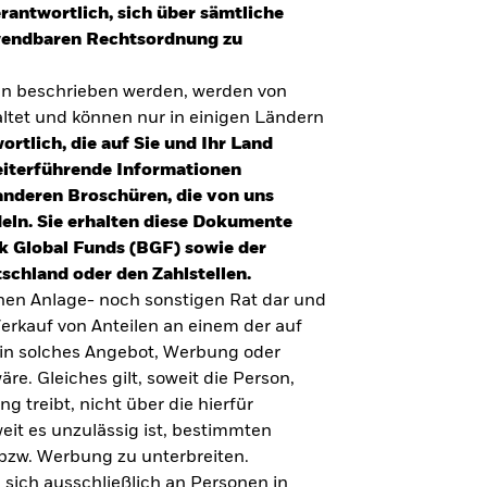
erantwortlich, sich über sämtliche
nwendbaren Rechtsordnung zu
en beschrieben werden, werden von
tet und können nur in einigen Ländern
ortlich, die auf Sie und Ihr Land
eiterführende Informationen
anderen Broschüren, die von uns
eln. Sie erhalten diese Dokumente
k Global Funds (BGF) sowie der
schland oder den Zahlstellen.
inen Anlage- noch sonstigen Rat dar und
erkauf von Anteilen an einem der auf
ein solches Angebot, Werbung oder
äre. Gleiches gilt, soweit die Person,
 treibt, nicht über die hierfür
weit es unzulässig ist, bestimmten
UMFRAGE ZUR ALTERSVORSORGE 2025
bzw. Werbung zu unterbreiten.
Realitätscheck Altersvorsorge. Wie
 sich ausschließlich an Personen in