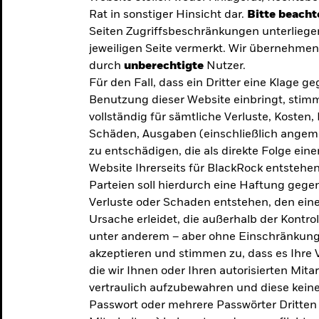
Rat in sonstiger Hinsicht dar.
Bitte beacht
Seiten Zugriffsbeschränkungen unterliege
jeweiligen Seite vermerkt. Wir übernehmen 
durch
unberechtigte
Nutzer.
Für den Fall, dass ein Dritter eine Klage 
Benutzung dieser Website einbringt, stimm
vollständig für sämtliche Verluste, Koste
Schäden, Ausgaben (einschließlich ange
zu entschädigen, die als direkte Folge ei
Website Ihrerseits für BlackRock entstehen
Parteien soll hierdurch eine Haftung gegen
Verluste oder Schaden entstehen, den eine
Ursache erleidet, die außerhalb der Kontroll
unter anderem – aber ohne Einschränkung 
akzeptieren und stimmen zu, dass es Ihre V
die wir Ihnen oder Ihren autorisierten Mit
y: Die
vertraulich aufzubewahren und diese keines
Passwort oder mehrere Passwörter Dritten 