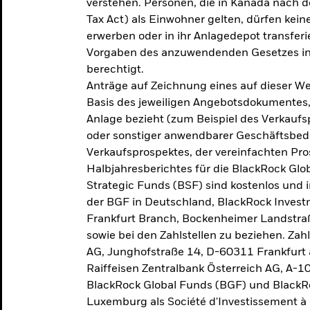
verstehen. Personen, die in Kanada nac
Tax Act) als Einwohner gelten, dürfen kei
erwerben oder in ihr Anlagedepot transferi
Vorgaben des anzuwendenden Gesetzes in
berechtigt.
Anträge auf Zeichnung eines auf dieser 
Basis des jeweiligen Angebotsdokumentes, 
Anlage bezieht (zum Beispiel des Verkaufs
oder sonstiger anwendbarer Geschäftsbedi
Verkaufsprospektes, der vereinfachten Pro
Halbjahresberichtes für die BlackRock Gl
Strategic Funds (BSF) sind kostenlos und i
der BGF in Deutschland, BlackRock Inves
Frankfurt Branch, Bockenheimer Landstra
sowie bei den Zahlstellen zu beziehen. Zah
AG, Junghofstraße 14, D-60311 Frankfurt 
Raiffeisen Zentralbank Österreich AG, A-1
BlackRock Global Funds (BGF) und BlackRo
Luxemburg als Société d'Investissement à C