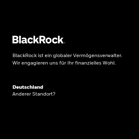
BlackRock
iShares
Aladdin
Unser Unternehmen
Über uns
Fonds
Anla
BlackRock ist ein globaler Vermögensverwalter.
Wir engagieren uns für Ihr finanzielles Wohl.
INSIDE THE MARKET
Anlageperspekti
Deutschland
Anderer Standort?
2026
Angesichts geopolitischer und politischer
konzentrieren wir uns im Frühjahr 2026 auf