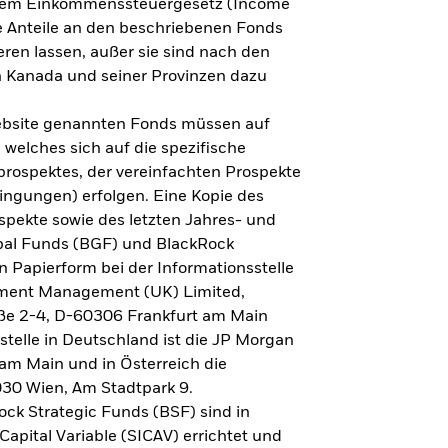
h dem Einkommenssteuergesetz (Income
ne Anteile an den beschriebenen Fonds
eren lassen, außer sie sind nach den
 Kanada und seiner Provinzen dazu
Website genannten Fonds müssen auf
welches sich auf die spezifische
prospektes, der vereinfachten Prospekte
ngungen) erfolgen. Eine Kopie des
spekte sowie des letzten Jahres- und
obal Funds (BGF) und BlackRock
n Papierform bei der Informationsstelle
tment Management (UK) Limited,
ße 2-4, D-60306 Frankfurt am Main
lstelle in Deutschland ist die JP Morgan
am Main und in Österreich die
030 Wien, Am Stadtpark 9.
ck Strategic Funds (BSF) sind in
apital Variable (SICAV) errichtet und