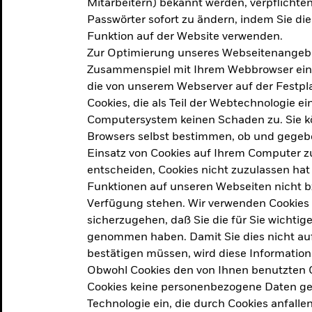
Mitarbeitern) bekannt werden, verpflichten 
ation
Passwörter sofort zu ändern, indem Sie di
Funktion auf der Website verwenden.
Zur Optimierung unseres Webseitenangebot
ern in
Zusammenspiel mit Ihrem Webbrowser ein. Ei
die von unserem Webserver auf der Festpla
Cookies, die als Teil der Webtechnologie e
Computersystem keinen Schaden zu. Sie kö
Browsers selbst bestimmen, ob und gegebe
Einsatz von Cookies auf Ihrem Computer zu
entscheiden, Cookies nicht zuzulassen hat 
geprodukt, das am
Den Beric
Funktionen auf unseren Webseiten nicht 
2025 verfolgt das
Verfügung stehen. Wir verwenden Cookies
tige demografische und
sicherzugehen, daß Sie die für Sie wichtig
Den Beric
te Vorschläge, um das
genommen haben. Damit Sie dies nicht auf 
ken.
bestätigen müssen, wird diese Information
Obwohl Cookies den von Ihnen benutzten C
Cookies keine personenbezogene Daten ges
Technologie ein, die durch Cookies anfalle