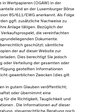
e in Wertpapieren (OGAW) in der
anteile sind an der Luxemburger Börse
ission 85/611/EWG anerkannt. Als Folge
en ggfl. zusätzliche Nachweise zu
Ihre Anlage tätigen. Bezüglich der
 Verkaufsprospekt, die vereinfachten
 zugrundeliegenden Dokumente.
eberrechtlich geschützt; sämtliche
opien der auf dieser Website zur
erladen. Dies berechtigt Sie jedoch
ung oder Verteilung der gesamten oder
erfügung gestellten Informationen
nicht-gewerblichen Zwecken (dies gilt
en in gutem Glauben veröffentlicht;
haftet oder übernimmt eine
 für die Richtigkeit, Tauglichkeit und
ationen . Die Informationen auf dieser
eratung, steuerrechtliche Beratung noch