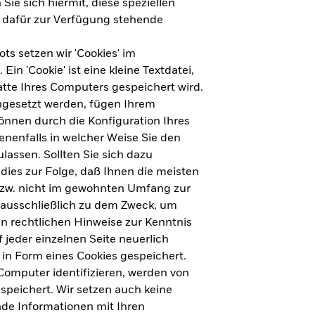
Sie sich hiermit, diese speziellen
e dafür zur Verfügung stehende
s setzen wir 'Cookies' im
n 'Cookie' ist eine kleine Textdatei,
tte Ihres Computers gespeichert wird.
ingesetzt werden, fügen Ihrem
nnen durch die Konfiguration Ihres
nenfalls in welcher Weise Sie den
lassen. Sollten Sie sich dazu
dies zur Folge, daß Ihnen die meisten
ht für Deutschland herunterladen
bzw. nicht im gewohnten Umfang zur
 ausschließlich zu dem Zweck, um
en rechtlichen Hinweise zur Kenntnis
ht für Europa herunterladen
jeder einzelnen Seite neuerlich
 in Form eines Cookies gespeichert.
omputer identifizieren, werden von
peichert. Wir setzen auch keine
nde Informationen mit Ihren