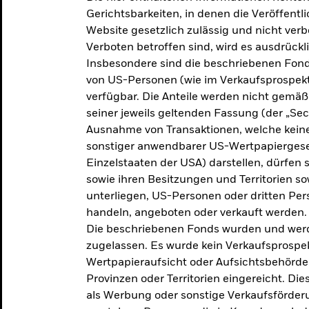
makroökonomischen
Gerichtsbarkeiten, in denen die Veröffent
Website gesetzlich zulässig und nicht verb
Einschätzungen und Anlageideen.
Verboten betroffen sind, wird es ausdrückl
Insbesondere sind die beschriebenen Fond
Aktuelle Einschätzungen
von US-Personen (wie im Verkaufsprospekt
verfügbar. Die Anteile werden nicht gemäß
seiner jeweils geltenden Fassung (der „Secur
Ausnahme von Transaktionen, welche keine 
sonstiger anwendbarer US-Wertpapiergeset
Einzelstaaten der USA) darstellen, dürfen 
sowie ihren Besitzungen und Territorien s
unterliegen, US-Personen oder dritten Pe
handeln, angeboten oder verkauft werden.
Die beschriebenen Fonds wurden und werd
zugelassen. Es wurde kein Verkaufsprospek
Wertpapieraufsicht oder Aufsichtsbehörde
Provinzen oder Territorien eingereicht. Di
als Werbung oder sonstige Verkaufsförder