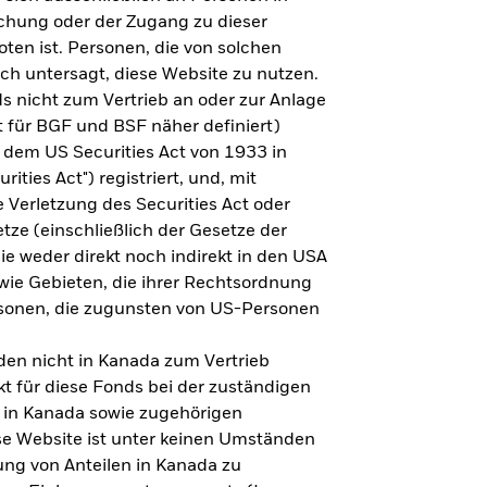
steht es um Ihre Altersvorsorge?
lichung oder der Zugang zu dieser
oten ist. Personen, die von solchen
ich untersagt, diese Website zu nutzen.
s nicht zum Vertrieb an oder zur Anlage
Zu den Ergebnissen
 für BGF und BSF näher definiert)
 dem US Securities Act von 1933 in
ities Act") registriert, und, mit
Verletzung des Securities Act oder
ze (einschließlich der Gesetze der
sie weder direkt noch indirekt in den USA
owie Gebieten, die ihrer Rechtsordnung
rsonen, die zugunsten von US-Personen
en nicht in Kanada zum Vertrieb
t für diese Fonds bei der zuständigen
 in Kanada sowie zugehörigen
ese Website ist unter keinen Umständen
ung von Anteilen in Kanada zu