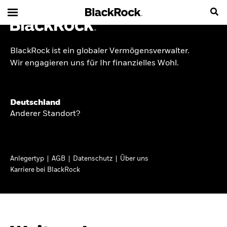
BlackRock ist ein globaler Vermögensverwalter.
INSIDE THE MARKET
Wir engagieren uns für Ihr finanzielles Wohl.
Anlageperspektiven
Deutschland
2026
Anderer Standort?
Angesichts geopolitischer und politischer
Unsicherheit konzentrieren wir uns im Frühjahr
Anlegertyp
AGB
Datenschutz
Über uns
2026 auf langfristige Wachstumschancen und
Karriere bei BlackRock
volatilitätsbedingte Marktverwerfungen. Wegen
der weniger zuverlässigen Duration suchen wir
auch anderswo nach Diversifizierung und
regelmäßigen Erträgen. Entdecken Sie unsere