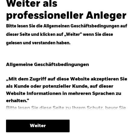
Weiter als
Top-Anlageideen für robustere Portfolios.
professioneller Anleger
Anlageperspektiven 2026 entdecken
Bitte lesen Sie die Allgemeinen Geschäftsbedingungen auf
dieser Seite und klicken auf „Weiter“ wenn Sie diese
gelesen und verstanden haben.
STUDIE 2025
Allgemeine Geschäftsbedingungen
People & Money Studie – mehr
Investmenttrends in Deutschland
„Mit dem Zugriff auf diese Website akzeptieren Sie
als Kunde oder potenzieller Kunde, auf dieser
Bericht entdecken
Website Informationen in mehreren Sprachen zu
erhalten.“
Bitte lesen Sie diese Seite zu Ihrem Schutz, bevor Sie
fortfahren, da sie bestimmte gesetzliche
TRENDS & IDEEN
Beschränkungen für die Verbreitung dieser
Weiter
Informationen enthält sowie Informationen darüber,
Entdecken Sie unsere makroökonomischen