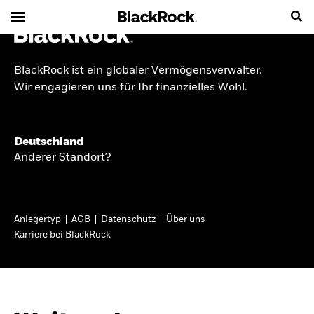
BlackRock ist ein globaler Vermögensverwalter.
INSIDE THE MARKET
Wir engagieren uns für Ihr finanzielles Wohl.
Anlageperspektiven
Deutschland
2026
Anderer Standort?
Angesichts geopolitischer und politischer
Unsicherheit konzentrieren wir uns im Frühjahr
Anlegertyp
AGB
Datenschutz
Über uns
2026 auf langfristige Wachstumschancen und
Karriere bei BlackRock
volatilitätsbedingte Marktverwerfungen. Wegen
der weniger zuverlässigen Duration suchen wir
auch anderswo nach Diversifizierung und
regelmäßigen Erträgen. Entdecken Sie unsere