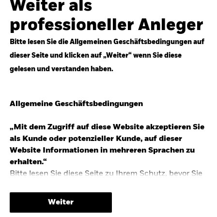
Weiter als
Top-Anlageideen für robustere Portfolios.
professioneller Anleger
Anlageperspektiven 2026 entdecken
Bitte lesen Sie die Allgemeinen Geschäftsbedingungen auf
dieser Seite und klicken auf „Weiter“ wenn Sie diese
gelesen und verstanden haben.
STUDIE 2025
Allgemeine Geschäftsbedingungen
People & Money Studie – mehr
Investmenttrends in Deutschland
„Mit dem Zugriff auf diese Website akzeptieren Sie
als Kunde oder potenzieller Kunde, auf dieser
Bericht entdecken
Website Informationen in mehreren Sprachen zu
erhalten.“
Bitte lesen Sie diese Seite zu Ihrem Schutz, bevor Sie
fortfahren, da sie bestimmte gesetzliche
TRENDS & IDEEN
Beschränkungen für die Verbreitung dieser
Weiter
Informationen enthält sowie Informationen darüber,
Entdecken Sie unsere makroökonomischen