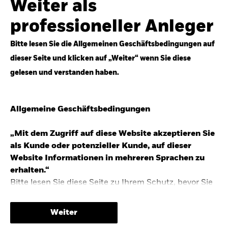
Weiter als
Top-Anlageideen für robustere Portfolios.
professioneller Anleger
Anlageperspektiven 2026 entdecken
Bitte lesen Sie die Allgemeinen Geschäftsbedingungen auf
dieser Seite und klicken auf „Weiter“ wenn Sie diese
gelesen und verstanden haben.
STUDIE 2025
Allgemeine Geschäftsbedingungen
People & Money Studie – mehr
Investmenttrends in Deutschland
„Mit dem Zugriff auf diese Website akzeptieren Sie
als Kunde oder potenzieller Kunde, auf dieser
Bericht entdecken
Website Informationen in mehreren Sprachen zu
erhalten.“
Bitte lesen Sie diese Seite zu Ihrem Schutz, bevor Sie
fortfahren, da sie bestimmte gesetzliche
TRENDS & IDEEN
Beschränkungen für die Verbreitung dieser
Weiter
Informationen enthält sowie Informationen darüber,
Entdecken Sie unsere makroökonomischen