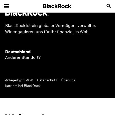
BlackRock ist ein globaler Vermögensverwalter.
INSIDE THE MARKET
Wir engagieren uns für Ihr finanzielles Wohl.
Anlageperspektiven
Deutschland
2026
Anderer Standort?
Angesichts geopolitischer und politischer
Unsicherheit konzentrieren wir uns im Frühjahr
Anlegertyp
AGB
Datenschutz
Über uns
2026 auf langfristige Wachstumschancen und
Karriere bei BlackRock
volatilitätsbedingte Marktverwerfungen. Wegen
der weniger zuverlässigen Duration suchen wir
auch anderswo nach Diversifizierung und
regelmäßigen Erträgen. Entdecken Sie unsere