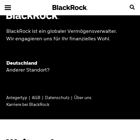
BlackRock ist ein globaler Vermögensverwalter.
INSIDE THE MARKET
Wir engagieren uns für Ihr finanzielles Wohl.
Anlageperspektiven
Deutschland
2026
Anderer Standort?
Angesichts geopolitischer und politischer
Unsicherheit konzentrieren wir uns im Frühjahr
Anlegertyp
AGB
Datenschutz
Über uns
2026 auf langfristige Wachstumschancen und
Karriere bei BlackRock
volatilitätsbedingte Marktverwerfungen. Wegen
der weniger zuverlässigen Duration suchen wir
auch anderswo nach Diversifizierung und
regelmäßigen Erträgen. Entdecken Sie unsere