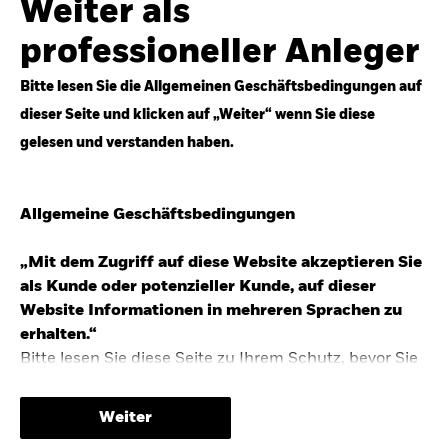
Weiter als
Top-Anlageideen für robustere Portfolios.
professioneller Anleger
Anlageperspektiven 2026 entdecken
Bitte lesen Sie die Allgemeinen Geschäftsbedingungen auf
dieser Seite und klicken auf „Weiter“ wenn Sie diese
gelesen und verstanden haben.
STUDIE 2025
Allgemeine Geschäftsbedingungen
People & Money Studie – mehr
Investmenttrends in Deutschland
„Mit dem Zugriff auf diese Website akzeptieren Sie
als Kunde oder potenzieller Kunde, auf dieser
Bericht entdecken
Website Informationen in mehreren Sprachen zu
erhalten.“
Bitte lesen Sie diese Seite zu Ihrem Schutz, bevor Sie
fortfahren, da sie bestimmte gesetzliche
TRENDS & IDEEN
Beschränkungen für die Verbreitung dieser
Weiter
Informationen enthält sowie Informationen darüber,
Entdecken Sie unsere makroökonomischen