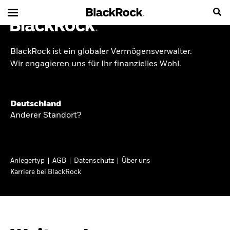
BlackRock ist ein globaler Vermögensverwalter.
INSIDE THE MARKET
Wir engagieren uns für Ihr finanzielles Wohl.
Anlageperspektiven
Deutschland
2026
Anderer Standort?
Angesichts geopolitischer und politischer
Unsicherheit konzentrieren wir uns im Frühjahr
Anlegertyp
AGB
Datenschutz
Über uns
2026 auf langfristige Wachstumschancen und
Karriere bei BlackRock
volatilitätsbedingte Marktverwerfungen. Wegen
der weniger zuverlässigen Duration suchen wir
auch anderswo nach Diversifizierung und
regelmäßigen Erträgen. Entdecken Sie unsere