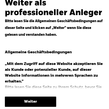
Weiter als
Top-Anlageideen für robustere Portfolios.
professioneller Anleger
Anlageperspektiven 2026 entdecken
Bitte lesen Sie die Allgemeinen Geschäftsbedingungen auf
dieser Seite und klicken auf „Weiter“ wenn Sie diese
gelesen und verstanden haben.
STUDIE 2025
Allgemeine Geschäftsbedingungen
People & Money Studie – mehr
Investmenttrends in Deutschland
„Mit dem Zugriff auf diese Website akzeptieren Sie
als Kunde oder potenzieller Kunde, auf dieser
Bericht entdecken
Website Informationen in mehreren Sprachen zu
erhalten.“
Bitte lesen Sie diese Seite zu Ihrem Schutz, bevor Sie
fortfahren, da sie bestimmte gesetzliche
TRENDS & IDEEN
Beschränkungen für die Verbreitung dieser
Weiter
Informationen enthält sowie Informationen darüber,
Entdecken Sie unsere makroökonomischen