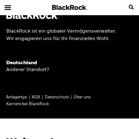
BlackRock ist ein globaler Vermögensverwalter.
INSIDE THE MARKET
Wir engagieren uns für Ihr finanzielles Wohl.
Anlageperspektiven
Deutschland
2026
Anderer Standort?
Angesichts geopolitischer und politischer
Unsicherheit konzentrieren wir uns im Frühjahr
Anlegertyp
AGB
Datenschutz
Über uns
2026 auf langfristige Wachstumschancen und
Karriere bei BlackRock
volatilitätsbedingte Marktverwerfungen. Wegen
der weniger zuverlässigen Duration suchen wir
auch anderswo nach Diversifizierung und
regelmäßigen Erträgen. Entdecken Sie unsere