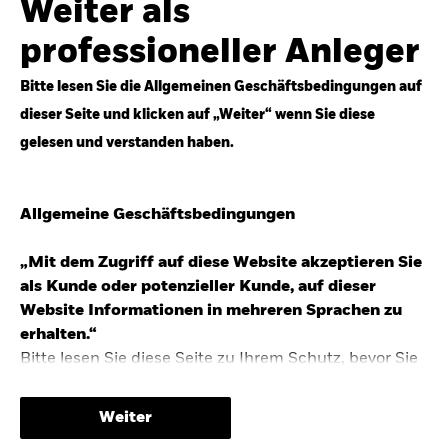
Weiter als
Top-Anlageideen für robustere Portfolios.
professioneller Anleger
Anlageperspektiven 2026 entdecken
Bitte lesen Sie die Allgemeinen Geschäftsbedingungen auf
dieser Seite und klicken auf „Weiter“ wenn Sie diese
gelesen und verstanden haben.
STUDIE 2025
Allgemeine Geschäftsbedingungen
People & Money Studie – mehr
Investmenttrends in Deutschland
„Mit dem Zugriff auf diese Website akzeptieren Sie
als Kunde oder potenzieller Kunde, auf dieser
Bericht entdecken
Website Informationen in mehreren Sprachen zu
erhalten.“
Bitte lesen Sie diese Seite zu Ihrem Schutz, bevor Sie
fortfahren, da sie bestimmte gesetzliche
TRENDS & IDEEN
Beschränkungen für die Verbreitung dieser
Weiter
Informationen enthält sowie Informationen darüber,
Entdecken Sie unsere makroökonomischen