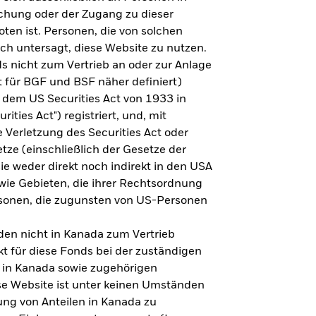
steht es um Ihre Altersvorsorge?
lichung oder der Zugang zu dieser
oten ist. Personen, die von solchen
ich untersagt, diese Website zu nutzen.
s nicht zum Vertrieb an oder zur Anlage
Zu den Ergebnissen
 für BGF und BSF näher definiert)
 dem US Securities Act von 1933 in
ities Act") registriert, und, mit
Verletzung des Securities Act oder
ze (einschließlich der Gesetze der
sie weder direkt noch indirekt in den USA
owie Gebieten, die ihrer Rechtsordnung
rsonen, die zugunsten von US-Personen
en nicht in Kanada zum Vertrieb
t für diese Fonds bei der zuständigen
 in Kanada sowie zugehörigen
ese Website ist unter keinen Umständen
ung von Anteilen in Kanada zu