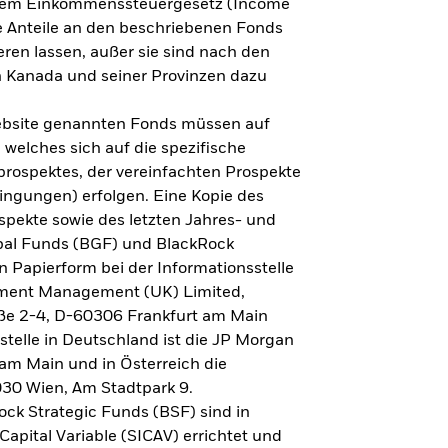
h dem Einkommenssteuergesetz (Income
ne Anteile an den beschriebenen Fonds
eren lassen, außer sie sind nach den
 Kanada und seiner Provinzen dazu
Website genannten Fonds müssen auf
welches sich auf die spezifische
prospektes, der vereinfachten Prospekte
ngungen) erfolgen. Eine Kopie des
spekte sowie des letzten Jahres- und
obal Funds (BGF) und BlackRock
n Papierform bei der Informationsstelle
tment Management (UK) Limited,
ße 2-4, D-60306 Frankfurt am Main
lstelle in Deutschland ist die JP Morgan
am Main und in Österreich die
030 Wien, Am Stadtpark 9.
ck Strategic Funds (BSF) sind in
apital Variable (SICAV) errichtet und