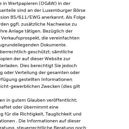
e in Wertpapieren (OGAW) in der
anteile sind an der Luxemburger Börse
ission 85/611/EWG anerkannt. Als Folge
en ggfl. zusätzliche Nachweise zu
Ihre Anlage tätigen. Bezüglich der
 Verkaufsprospekt, die vereinfachten
 zugrundeliegenden Dokumente.
eberrechtlich geschützt; sämtliche
opien der auf dieser Website zur
erladen. Dies berechtigt Sie jedoch
ung oder Verteilung der gesamten oder
erfügung gestellten Informationen
nicht-gewerblichen Zwecken (dies gilt
en in gutem Glauben veröffentlicht;
haftet oder übernimmt eine
 für die Richtigkeit, Tauglichkeit und
ationen . Die Informationen auf dieser
eratung, steuerrechtliche Beratung noch