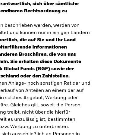
erantwortlich, sich über sämtliche
nwendbaren Rechtsordnung zu
en beschrieben werden, werden von
tet und können nur in einigen Ländern
ortlich, die auf Sie und Ihr Land
eiterführende Informationen
anderen Broschüren, die von uns
eln. Sie erhalten diese Dokumente
k Global Funds (BGF) sowie der
schland oder den Zahlstellen.
inen Anlage- noch sonstigen Rat dar und
erkauf von Anteilen an einem der auf
ein solches Angebot, Werbung oder
äre. Gleiches gilt, soweit die Person,
 treibt, nicht über die hierfür
weit es unzulässig ist, bestimmten
UMFRAGE ZUR ALTERSVORSORGE 2025
bzw. Werbung zu unterbreiten.
Realitätscheck Altersvorsorge. Wie
 sich ausschließlich an Personen in