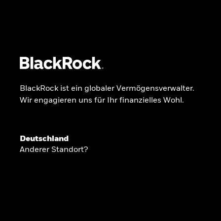
BlackRock
iShares
Aladdin
Unser Unternehmen
Über uns
Fonds
Anla
BlackRock ist ein globaler Vermögensverwalter.
Wir engagieren uns für Ihr finanzielles Wohl.
INSIDE THE MARKET
Anlageperspekti
Deutschland
Anderer Standort?
2026
Angesichts geopolitischer und politischer
konzentrieren wir uns im Frühjahr 2026 auf