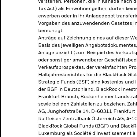
verstehen. Personen, die in Kanada nac
Tax Act) als Einwohner gelten, dürfen kei
erwerben oder in ihr Anlagedepot transferi
Vorgaben des anzuwendenden Gesetzes in
berechtigt.
Anträge auf Zeichnung eines auf dieser 
Basis des jeweiligen Angebotsdokumentes, 
Anlage bezieht (zum Beispiel des Verkaufs
oder sonstiger anwendbarer Geschäftsbedi
Verkaufsprospektes, der vereinfachten Pro
Halbjahresberichtes für die BlackRock Gl
Strategic Funds (BSF) sind kostenlos und i
der BGF in Deutschland, BlackRock Inves
Frankfurt Branch, Bockenheimer Landstra
sowie bei den Zahlstellen zu beziehen. Zah
AG, Junghofstraße 14, D-60311 Frankfurt 
Raiffeisen Zentralbank Österreich AG, A-1
BlackRock Global Funds (BGF) und BlackRo
Luxemburg als Société d'Investissement à C