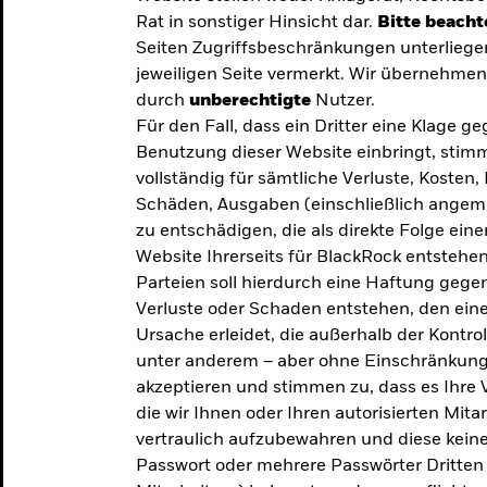
Rat in sonstiger Hinsicht dar.
Bitte beacht
Seiten Zugriffsbeschränkungen unterliege
jeweiligen Seite vermerkt. Wir übernehmen 
durch
unberechtigte
Nutzer.
Für den Fall, dass ein Dritter eine Klage 
Benutzung dieser Website einbringt, stimm
vollständig für sämtliche Verluste, Koste
Schäden, Ausgaben (einschließlich ange
zu entschädigen, die als direkte Folge ei
Website Ihrerseits für BlackRock entstehen
Parteien soll hierdurch eine Haftung gegen
Verluste oder Schaden entstehen, den eine
Ursache erleidet, die außerhalb der Kontroll
unter anderem – aber ohne Einschränkung 
akzeptieren und stimmen zu, dass es Ihre V
die wir Ihnen oder Ihren autorisierten Mit
y: Die
vertraulich aufzubewahren und diese keines
Passwort oder mehrere Passwörter Dritten 