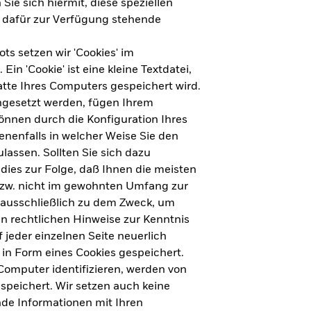
Sie sich hiermit, diese speziellen
e dafür zur Verfügung stehende
s setzen wir 'Cookies' im
n 'Cookie' ist eine kleine Textdatei,
tte Ihres Computers gespeichert wird.
ingesetzt werden, fügen Ihrem
nnen durch die Konfiguration Ihres
nenfalls in welcher Weise Sie den
lassen. Sollten Sie sich dazu
dies zur Folge, daß Ihnen die meisten
ht für Deutschland herunterladen
bzw. nicht im gewohnten Umfang zur
 ausschließlich zu dem Zweck, um
en rechtlichen Hinweise zur Kenntnis
ht für Europa herunterladen
jeder einzelnen Seite neuerlich
 in Form eines Cookies gespeichert.
omputer identifizieren, werden von
peichert. Wir setzen auch keine
nde Informationen mit Ihren