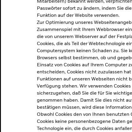
Mitarbeitern) bekannt werden, verpflichten 
ation
Passwörter sofort zu ändern, indem Sie di
Funktion auf der Website verwenden.
Zur Optimierung unseres Webseitenangebot
ern in
Zusammenspiel mit Ihrem Webbrowser ein. Ei
die von unserem Webserver auf der Festpla
Cookies, die als Teil der Webtechnologie e
Computersystem keinen Schaden zu. Sie kö
Browsers selbst bestimmen, ob und gegebe
Einsatz von Cookies auf Ihrem Computer zu
entscheiden, Cookies nicht zuzulassen hat 
geprodukt, das am
Den Beric
Funktionen auf unseren Webseiten nicht 
2025 verfolgt das
Verfügung stehen. Wir verwenden Cookies
tige demografische und
sicherzugehen, daß Sie die für Sie wichtig
Den Beric
te Vorschläge, um das
genommen haben. Damit Sie dies nicht auf 
ken.
bestätigen müssen, wird diese Information
Obwohl Cookies den von Ihnen benutzten C
Cookies keine personenbezogene Daten ges
Technologie ein, die durch Cookies anfalle