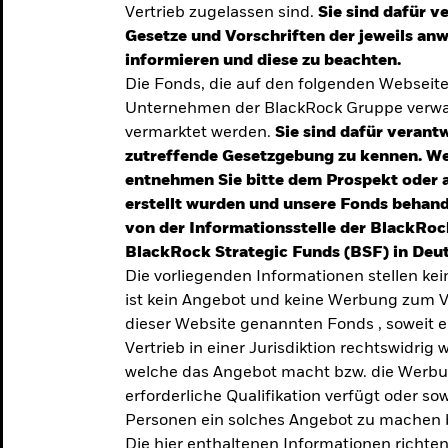
Vertrieb zugelassen sind.
Sie sind dafür v
te
Gesetze und Vorschriften der jeweils a
verlässigen
informieren und diese zu beachten.
Die Fonds, die auf den folgenden Webseit
iversifizierung
Unternehmen der BlackRock Gruppe verwal
 unsere Top-
vermarktet werden.
Sie sind dafür verantw
zutreffende Gesetzgebung zu kennen. W
entnehmen Sie bitte dem Prospekt oder 
erstellt wurden und unsere Fonds behand
von der Informationsstelle der BlackRoc
BlackRock Strategic Funds (BSF) in Deut
Die vorliegenden Informationen stellen ke
ist kein Angebot und keine Werbung zum V
dieser Website genannten Fonds , soweit 
Vertrieb in einer Jurisdiktion rechtswidrig w
welche das Angebot macht bzw. die Werbung
erforderliche Qualifikation verfügt oder so
TRENDS & IDEEN
Personen ein solches Angebot zu machen 
Entdecken Sie unsere
Die hier enthaltenen Informationen richten