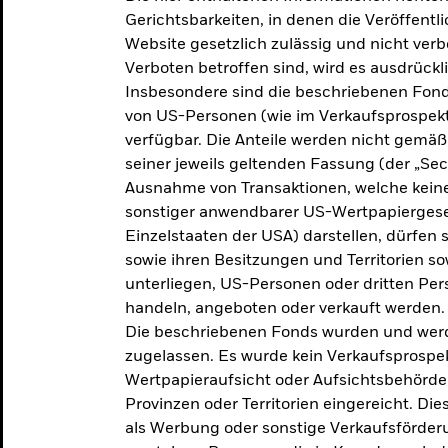
makroökonomischen
Gerichtsbarkeiten, in denen die Veröffent
Website gesetzlich zulässig und nicht verb
Einschätzungen und Anlageideen.
Verboten betroffen sind, wird es ausdrückl
Insbesondere sind die beschriebenen Fond
Aktuelle Einschätzungen
von US-Personen (wie im Verkaufsprospekt
verfügbar. Die Anteile werden nicht gemäß
seiner jeweils geltenden Fassung (der „Secur
Ausnahme von Transaktionen, welche keine 
sonstiger anwendbarer US-Wertpapiergeset
Einzelstaaten der USA) darstellen, dürfen 
sowie ihren Besitzungen und Territorien s
unterliegen, US-Personen oder dritten Pe
handeln, angeboten oder verkauft werden.
Die beschriebenen Fonds wurden und werd
zugelassen. Es wurde kein Verkaufsprospek
Wertpapieraufsicht oder Aufsichtsbehörde
Provinzen oder Territorien eingereicht. Di
als Werbung oder sonstige Verkaufsförder