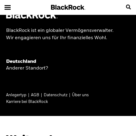
BlackRock ist ein globaler Vermögensverwalter.
INSIDE THE MARKET
Wir engagieren uns für Ihr finanzielles Wohl.
Anlageperspektiven
Deutschland
2026
Anderer Standort?
Angesichts geopolitischer und politischer
Unsicherheit konzentrieren wir uns im Frühjahr
Anlegertyp
AGB
Datenschutz
Über uns
2026 auf langfristige Wachstumschancen und
Karriere bei BlackRock
volatilitätsbedingte Marktverwerfungen. Wegen
der weniger zuverlässigen Duration suchen wir
auch anderswo nach Diversifizierung und
regelmäßigen Erträgen. Entdecken Sie unsere