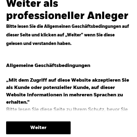
Weiter als
Top-Anlageideen für robustere Portfolios.
professioneller Anleger
Anlageperspektiven 2026 entdecken
Bitte lesen Sie die Allgemeinen Geschäftsbedingungen auf
dieser Seite und klicken auf „Weiter“ wenn Sie diese
gelesen und verstanden haben.
STUDIE 2025
Allgemeine Geschäftsbedingungen
People & Money Studie – mehr
Investmenttrends in Deutschland
„Mit dem Zugriff auf diese Website akzeptieren Sie
als Kunde oder potenzieller Kunde, auf dieser
Bericht entdecken
Website Informationen in mehreren Sprachen zu
erhalten.“
Bitte lesen Sie diese Seite zu Ihrem Schutz, bevor Sie
fortfahren, da sie bestimmte gesetzliche
TRENDS & IDEEN
Beschränkungen für die Verbreitung dieser
Weiter
Informationen enthält sowie Informationen darüber,
Entdecken Sie unsere makroökonomischen