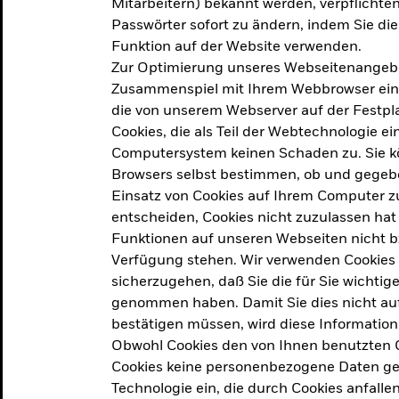
Mitarbeitern) bekannt werden, verpflichten 
ation
Passwörter sofort zu ändern, indem Sie di
Funktion auf der Website verwenden.
Zur Optimierung unseres Webseitenangebot
ern in
Zusammenspiel mit Ihrem Webbrowser ein. Ei
die von unserem Webserver auf der Festpla
Cookies, die als Teil der Webtechnologie e
Computersystem keinen Schaden zu. Sie kö
Browsers selbst bestimmen, ob und gegebe
Einsatz von Cookies auf Ihrem Computer zu
entscheiden, Cookies nicht zuzulassen hat 
geprodukt, das am
Den Beric
Funktionen auf unseren Webseiten nicht 
2025 verfolgt das
Verfügung stehen. Wir verwenden Cookies
tige demografische und
sicherzugehen, daß Sie die für Sie wichtig
Den Beric
te Vorschläge, um das
genommen haben. Damit Sie dies nicht auf 
ken.
bestätigen müssen, wird diese Information
Obwohl Cookies den von Ihnen benutzten C
Cookies keine personenbezogene Daten ges
Technologie ein, die durch Cookies anfalle