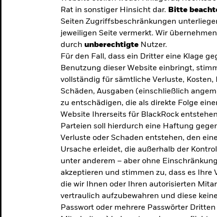
Rat in sonstiger Hinsicht dar.
Bitte beacht
Seiten Zugriffsbeschränkungen unterliege
jeweiligen Seite vermerkt. Wir übernehmen 
durch
unberechtigte
Nutzer.
Für den Fall, dass ein Dritter eine Klage 
Benutzung dieser Website einbringt, stimm
vollständig für sämtliche Verluste, Koste
Schäden, Ausgaben (einschließlich ange
zu entschädigen, die als direkte Folge ei
Website Ihrerseits für BlackRock entstehen
Parteien soll hierdurch eine Haftung gegen
Verluste oder Schaden entstehen, den eine
Ursache erleidet, die außerhalb der Kontroll
unter anderem – aber ohne Einschränkung 
akzeptieren und stimmen zu, dass es Ihre V
die wir Ihnen oder Ihren autorisierten Mit
y: Die
vertraulich aufzubewahren und diese keines
Passwort oder mehrere Passwörter Dritten 