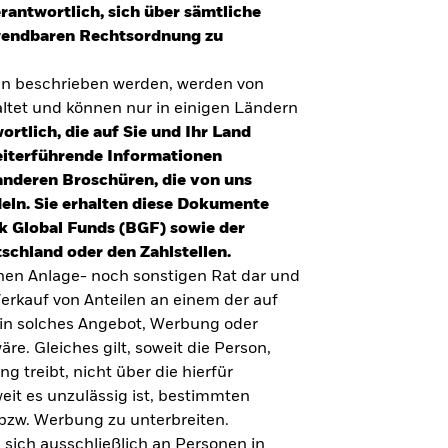
erantwortlich, sich über sämtliche
nwendbaren Rechtsordnung zu
en beschrieben werden, werden von
tet und können nur in einigen Ländern
ortlich, die auf Sie und Ihr Land
eiterführende Informationen
anderen Broschüren, die von uns
eln. Sie erhalten diese Dokumente
k Global Funds (BGF) sowie der
schland oder den Zahlstellen.
inen Anlage- noch sonstigen Rat dar und
erkauf von Anteilen an einem der auf
ein solches Angebot, Werbung oder
äre. Gleiches gilt, soweit die Person,
 treibt, nicht über die hierfür
weit es unzulässig ist, bestimmten
UMFRAGE ZUR ALTERSVORSORGE 2025
bzw. Werbung zu unterbreiten.
Realitätscheck Altersvorsorge. Wie
 sich ausschließlich an Personen in