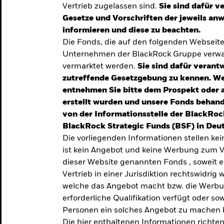
Vertrieb zugelassen sind.
Sie sind dafür v
te
Gesetze und Vorschriften der jeweils a
verlässigen
informieren und diese zu beachten.
Die Fonds, die auf den folgenden Webseit
iversifizierung
Unternehmen der BlackRock Gruppe verwal
 unsere Top-
vermarktet werden.
Sie sind dafür verantw
zutreffende Gesetzgebung zu kennen. W
entnehmen Sie bitte dem Prospekt oder 
erstellt wurden und unsere Fonds behand
von der Informationsstelle der BlackRoc
BlackRock Strategic Funds (BSF) in Deut
Die vorliegenden Informationen stellen ke
ist kein Angebot und keine Werbung zum V
dieser Website genannten Fonds , soweit 
Vertrieb in einer Jurisdiktion rechtswidrig w
welche das Angebot macht bzw. die Werbung
erforderliche Qualifikation verfügt oder so
TRENDS & IDEEN
Personen ein solches Angebot zu machen 
Entdecken Sie unsere
Die hier enthaltenen Informationen richten