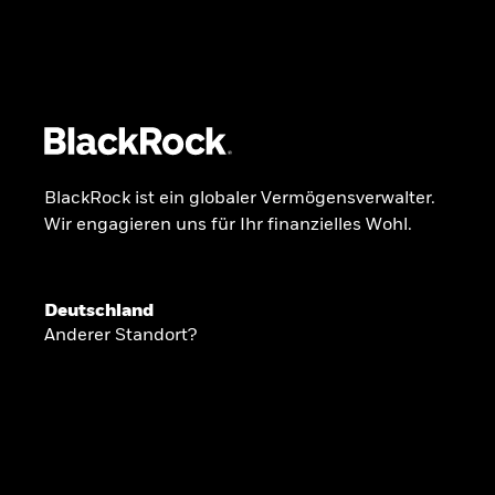
BlackRock
iShares
Aladdin
Unser Unternehmen
Über uns
Fonds
Anla
BlackRock ist ein globaler Vermögensverwalter.
Wir engagieren uns für Ihr finanzielles Wohl.
INSIDE THE MARKET
Anlageperspekti
Deutschland
Anderer Standort?
2026
Angesichts geopolitischer und politischer
konzentrieren wir uns im Frühjahr 2026 auf