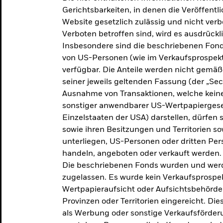
makroökonomischen
Gerichtsbarkeiten, in denen die Veröffent
Website gesetzlich zulässig und nicht verb
Einschätzungen und Anlageideen.
Verboten betroffen sind, wird es ausdrückl
Insbesondere sind die beschriebenen Fond
Aktuelle Einschätzungen
von US-Personen (wie im Verkaufsprospekt
verfügbar. Die Anteile werden nicht gemäß
seiner jeweils geltenden Fassung (der „Secur
Ausnahme von Transaktionen, welche keine 
sonstiger anwendbarer US-Wertpapiergeset
Einzelstaaten der USA) darstellen, dürfen 
sowie ihren Besitzungen und Territorien s
unterliegen, US-Personen oder dritten Pe
handeln, angeboten oder verkauft werden.
Die beschriebenen Fonds wurden und werd
zugelassen. Es wurde kein Verkaufsprospek
Wertpapieraufsicht oder Aufsichtsbehörde
Provinzen oder Territorien eingereicht. Di
als Werbung oder sonstige Verkaufsförder