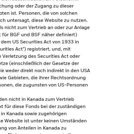
steht es um Ihre Altersvorsorge?
lichung oder der Zugang zu dieser
oten ist. Personen, die von solchen
ich untersagt, diese Website zu nutzen.
s nicht zum Vertrieb an oder zur Anlage
Zu den Ergebnissen
 für BGF und BSF näher definiert)
 dem US Securities Act von 1933 in
ities Act") registriert, und, mit
Verletzung des Securities Act oder
ze (einschließlich der Gesetze der
sie weder direkt noch indirekt in den USA
owie Gebieten, die ihrer Rechtsordnung
rsonen, die zugunsten von US-Personen
en nicht in Kanada zum Vertrieb
t für diese Fonds bei der zuständigen
 in Kanada sowie zugehörigen
ese Website ist unter keinen Umständen
ung von Anteilen in Kanada zu