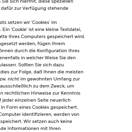
Sie sich hiermit, diese speziellen
e dafür zur Verfügung stehende
s setzen wir 'Cookies' im
n 'Cookie' ist eine kleine Textdatei,
tte Ihres Computers gespeichert wird.
ingesetzt werden, fügen Ihrem
nnen durch die Konfiguration Ihres
nenfalls in welcher Weise Sie den
lassen. Sollten Sie sich dazu
dies zur Folge, daß Ihnen die meisten
ht für Deutschland herunterladen
bzw. nicht im gewohnten Umfang zur
 ausschließlich zu dem Zweck, um
en rechtlichen Hinweise zur Kenntnis
ht für Europa herunterladen
jeder einzelnen Seite neuerlich
 in Form eines Cookies gespeichert.
omputer identifizieren, werden von
peichert. Wir setzen auch keine
nde Informationen mit Ihren