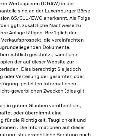
e in Wertpapieren (OGAW) in der
anteile sind an der Luxemburger Börse
ission 85/611/EWG anerkannt. Als Folge
en ggfl. zusätzliche Nachweise zu
Ihre Anlage tätigen. Bezüglich der
 Verkaufsprospekt, die vereinfachten
 zugrundeliegenden Dokumente.
eberrechtlich geschützt; sämtliche
opien der auf dieser Website zur
erladen. Dies berechtigt Sie jedoch
ung oder Verteilung der gesamten oder
erfügung gestellten Informationen
nicht-gewerblichen Zwecken (dies gilt
en in gutem Glauben veröffentlicht;
haftet oder übernimmt eine
 für die Richtigkeit, Tauglichkeit und
ationen . Die Informationen auf dieser
eratung, steuerrechtliche Beratung noch