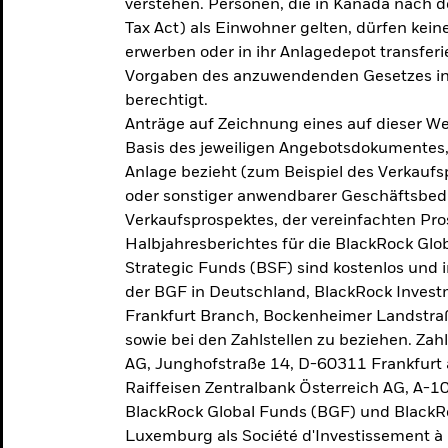
verstehen. Personen, die in Kanada nac
Tax Act) als Einwohner gelten, dürfen kei
erwerben oder in ihr Anlagedepot transferi
Vorgaben des anzuwendenden Gesetzes in
berechtigt.
Anträge auf Zeichnung eines auf dieser 
Basis des jeweiligen Angebotsdokumentes, 
Anlage bezieht (zum Beispiel des Verkaufs
oder sonstiger anwendbarer Geschäftsbedi
Verkaufsprospektes, der vereinfachten Pro
Halbjahresberichtes für die BlackRock Gl
Strategic Funds (BSF) sind kostenlos und i
der BGF in Deutschland, BlackRock Inves
Frankfurt Branch, Bockenheimer Landstra
sowie bei den Zahlstellen zu beziehen. Zah
AG, Junghofstraße 14, D-60311 Frankfurt 
Raiffeisen Zentralbank Österreich AG, A-1
BlackRock Global Funds (BGF) und BlackRo
Luxemburg als Société d'Investissement à C