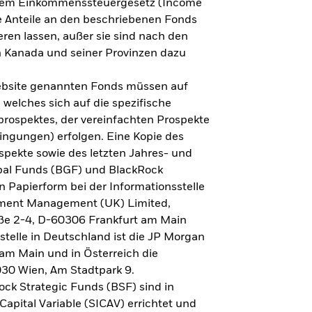
h dem Einkommenssteuergesetz (Income
ne Anteile an den beschriebenen Fonds
eren lassen, außer sie sind nach den
 Kanada und seiner Provinzen dazu
Website genannten Fonds müssen auf
welches sich auf die spezifische
prospektes, der vereinfachten Prospekte
ngungen) erfolgen. Eine Kopie des
spekte sowie des letzten Jahres- und
obal Funds (BGF) und BlackRock
n Papierform bei der Informationsstelle
tment Management (UK) Limited,
ße 2-4, D-60306 Frankfurt am Main
lstelle in Deutschland ist die JP Morgan
am Main und in Österreich die
030 Wien, Am Stadtpark 9.
ck Strategic Funds (BSF) sind in
apital Variable (SICAV) errichtet und