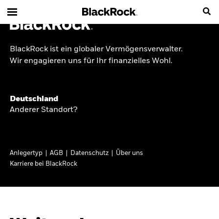
BlackRock ist ein globaler Vermögensverwalter.
INSIDE THE MARKET
Wir engagieren uns für Ihr finanzielles Wohl.
Anlageperspektiven
Deutschland
2026
Anderer Standort?
Angesichts geopolitischer und politischer
Unsicherheit konzentrieren wir uns im Frühjahr
Anlegertyp
AGB
Datenschutz
Über uns
2026 auf langfristige Wachstumschancen und
Karriere bei BlackRock
volatilitätsbedingte Marktverwerfungen. Wegen
der weniger zuverlässigen Duration suchen wir
auch anderswo nach Diversifizierung und
regelmäßigen Erträgen. Entdecken Sie unsere