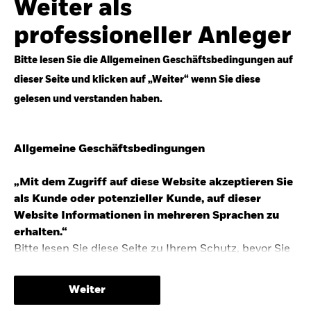
Weiter als
Top-Anlageideen für robustere Portfolios.
professioneller Anleger
Anlageperspektiven 2026 entdecken
Bitte lesen Sie die Allgemeinen Geschäftsbedingungen auf
dieser Seite und klicken auf „Weiter“ wenn Sie diese
gelesen und verstanden haben.
STUDIE 2025
Allgemeine Geschäftsbedingungen
People & Money Studie – mehr
Investmenttrends in Deutschland
„Mit dem Zugriff auf diese Website akzeptieren Sie
als Kunde oder potenzieller Kunde, auf dieser
Bericht entdecken
Website Informationen in mehreren Sprachen zu
erhalten.“
Bitte lesen Sie diese Seite zu Ihrem Schutz, bevor Sie
fortfahren, da sie bestimmte gesetzliche
TRENDS & IDEEN
Beschränkungen für die Verbreitung dieser
Weiter
Informationen enthält sowie Informationen darüber,
Entdecken Sie unsere makroökonomischen