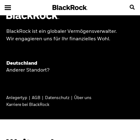
BlackRock ist ein globaler Vermögensverwalter.
INSIDE THE MARKET
Wir engagieren uns für Ihr finanzielles Wohl.
Anlageperspektiven
Deutschland
2026
Anderer Standort?
Angesichts geopolitischer und politischer
Unsicherheit konzentrieren wir uns im Frühjahr
Anlegertyp
AGB
Datenschutz
Über uns
2026 auf langfristige Wachstumschancen und
Karriere bei BlackRock
volatilitätsbedingte Marktverwerfungen. Wegen
der weniger zuverlässigen Duration suchen wir
auch anderswo nach Diversifizierung und
regelmäßigen Erträgen. Entdecken Sie unsere