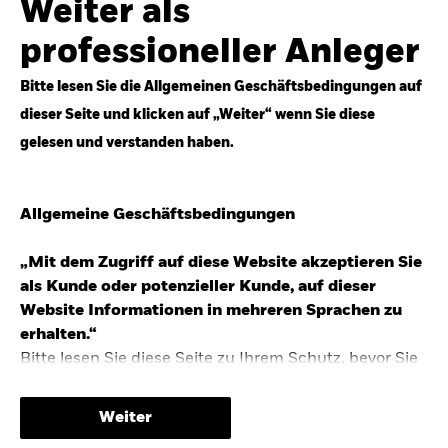
Weiter als
Top-Anlageideen für robustere Portfolios.
professioneller Anleger
Anlageperspektiven 2026 entdecken
Bitte lesen Sie die Allgemeinen Geschäftsbedingungen auf
dieser Seite und klicken auf „Weiter“ wenn Sie diese
gelesen und verstanden haben.
STUDIE 2025
Allgemeine Geschäftsbedingungen
People & Money Studie – mehr
Investmenttrends in Deutschland
„Mit dem Zugriff auf diese Website akzeptieren Sie
als Kunde oder potenzieller Kunde, auf dieser
Bericht entdecken
Website Informationen in mehreren Sprachen zu
erhalten.“
Bitte lesen Sie diese Seite zu Ihrem Schutz, bevor Sie
fortfahren, da sie bestimmte gesetzliche
TRENDS & IDEEN
Beschränkungen für die Verbreitung dieser
Weiter
Informationen enthält sowie Informationen darüber,
Entdecken Sie unsere makroökonomischen