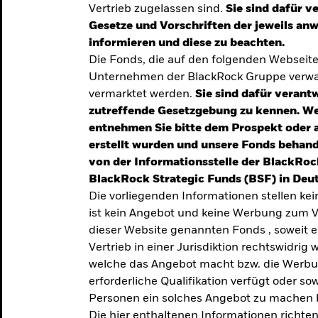
Vertrieb zugelassen sind.
Sie sind dafür v
te
Gesetze und Vorschriften der jeweils a
verlässigen
informieren und diese zu beachten.
Die Fonds, die auf den folgenden Webseit
iversifizierung
Unternehmen der BlackRock Gruppe verwal
 unsere Top-
vermarktet werden.
Sie sind dafür verantw
zutreffende Gesetzgebung zu kennen. W
entnehmen Sie bitte dem Prospekt oder 
erstellt wurden und unsere Fonds behand
von der Informationsstelle der BlackRoc
BlackRock Strategic Funds (BSF) in Deut
Die vorliegenden Informationen stellen ke
ist kein Angebot und keine Werbung zum V
dieser Website genannten Fonds , soweit 
Vertrieb in einer Jurisdiktion rechtswidrig w
welche das Angebot macht bzw. die Werbung
erforderliche Qualifikation verfügt oder so
TRENDS & IDEEN
Personen ein solches Angebot zu machen 
Entdecken Sie unsere
Die hier enthaltenen Informationen richten