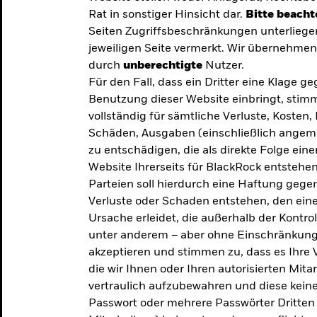
Rat in sonstiger Hinsicht dar.
Bitte beacht
Seiten Zugriffsbeschränkungen unterliege
jeweiligen Seite vermerkt. Wir übernehmen 
durch
unberechtigte
Nutzer.
Für den Fall, dass ein Dritter eine Klage 
Benutzung dieser Website einbringt, stimm
vollständig für sämtliche Verluste, Koste
Schäden, Ausgaben (einschließlich ange
zu entschädigen, die als direkte Folge ei
Website Ihrerseits für BlackRock entstehen
Parteien soll hierdurch eine Haftung gegen
Verluste oder Schaden entstehen, den eine
Ursache erleidet, die außerhalb der Kontroll
unter anderem – aber ohne Einschränkung 
akzeptieren und stimmen zu, dass es Ihre V
die wir Ihnen oder Ihren autorisierten Mit
y: Die
vertraulich aufzubewahren und diese keines
Passwort oder mehrere Passwörter Dritten 