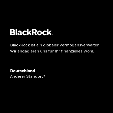
BlackRock
iShares
Aladdin
Unser Unternehmen
Über uns
Fonds
Anla
BlackRock ist ein globaler Vermögensverwalter.
Wir engagieren uns für Ihr finanzielles Wohl.
INSIDE THE MARKET
Anlageperspekti
Deutschland
Anderer Standort?
2026
Angesichts geopolitischer und politischer
konzentrieren wir uns im Frühjahr 2026 auf