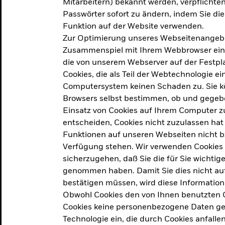
Mitarbeitern) bekannt werden, verpflichten 
ation
Passwörter sofort zu ändern, indem Sie di
Funktion auf der Website verwenden.
Zur Optimierung unseres Webseitenangebot
ern in
Zusammenspiel mit Ihrem Webbrowser ein. Ei
die von unserem Webserver auf der Festpla
Cookies, die als Teil der Webtechnologie e
Computersystem keinen Schaden zu. Sie kö
Browsers selbst bestimmen, ob und gegebe
Einsatz von Cookies auf Ihrem Computer zu
entscheiden, Cookies nicht zuzulassen hat 
geprodukt, das am
Den Beric
Funktionen auf unseren Webseiten nicht 
2025 verfolgt das
Verfügung stehen. Wir verwenden Cookies
tige demografische und
sicherzugehen, daß Sie die für Sie wichtig
Den Beric
te Vorschläge, um das
genommen haben. Damit Sie dies nicht auf 
ken.
bestätigen müssen, wird diese Information
Obwohl Cookies den von Ihnen benutzten C
Cookies keine personenbezogene Daten ges
Technologie ein, die durch Cookies anfalle