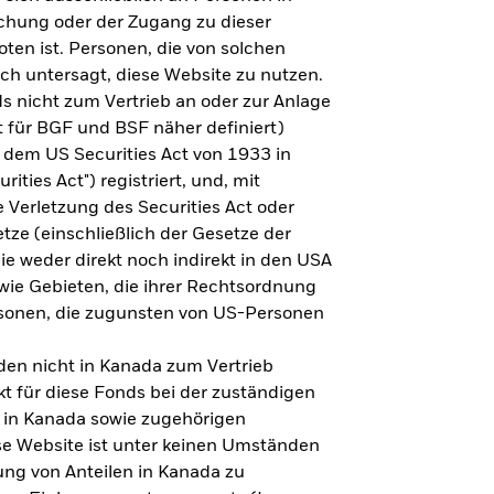
steht es um Ihre Altersvorsorge?
lichung oder der Zugang zu dieser
oten ist. Personen, die von solchen
ich untersagt, diese Website zu nutzen.
s nicht zum Vertrieb an oder zur Anlage
Zu den Ergebnissen
 für BGF und BSF näher definiert)
 dem US Securities Act von 1933 in
ities Act") registriert, und, mit
Verletzung des Securities Act oder
ze (einschließlich der Gesetze der
sie weder direkt noch indirekt in den USA
owie Gebieten, die ihrer Rechtsordnung
rsonen, die zugunsten von US-Personen
en nicht in Kanada zum Vertrieb
t für diese Fonds bei der zuständigen
 in Kanada sowie zugehörigen
ese Website ist unter keinen Umständen
ung von Anteilen in Kanada zu