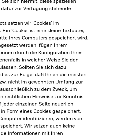
Sie sich hiermit, diese speziellen
e dafür zur Verfügung stehende
s setzen wir 'Cookies' im
n 'Cookie' ist eine kleine Textdatei,
tte Ihres Computers gespeichert wird.
ingesetzt werden, fügen Ihrem
nnen durch die Konfiguration Ihres
nenfalls in welcher Weise Sie den
lassen. Sollten Sie sich dazu
dies zur Folge, daß Ihnen die meisten
ht für Deutschland herunterladen
bzw. nicht im gewohnten Umfang zur
 ausschließlich zu dem Zweck, um
en rechtlichen Hinweise zur Kenntnis
ht für Europa herunterladen
jeder einzelnen Seite neuerlich
 in Form eines Cookies gespeichert.
omputer identifizieren, werden von
peichert. Wir setzen auch keine
nde Informationen mit Ihren