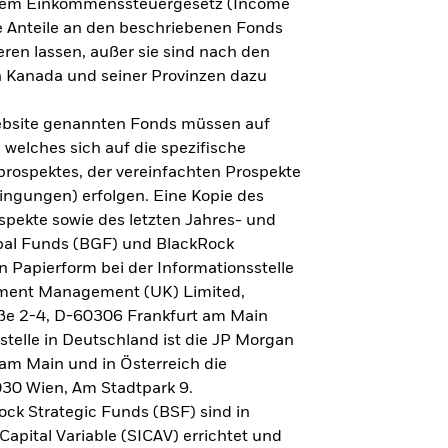
h dem Einkommenssteuergesetz (Income
ne Anteile an den beschriebenen Fonds
eren lassen, außer sie sind nach den
 Kanada und seiner Provinzen dazu
Website genannten Fonds müssen auf
welches sich auf die spezifische
prospektes, der vereinfachten Prospekte
ngungen) erfolgen. Eine Kopie des
spekte sowie des letzten Jahres- und
obal Funds (BGF) und BlackRock
n Papierform bei der Informationsstelle
tment Management (UK) Limited,
ße 2-4, D-60306 Frankfurt am Main
lstelle in Deutschland ist die JP Morgan
am Main und in Österreich die
030 Wien, Am Stadtpark 9.
ck Strategic Funds (BSF) sind in
apital Variable (SICAV) errichtet und