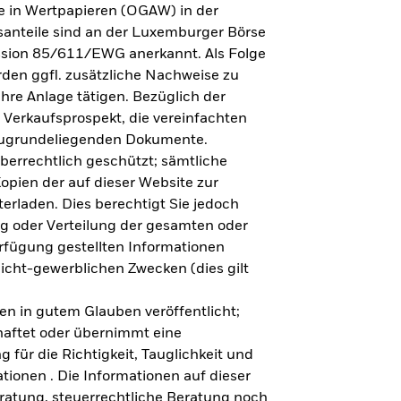
e in Wertpapieren (OGAW) in der
anteile sind an der Luxemburger Börse
ission 85/611/EWG anerkannt. Als Folge
en ggfl. zusätzliche Nachweise zu
Ihre Anlage tätigen. Bezüglich der
 Verkaufsprospekt, die vereinfachten
 zugrundeliegenden Dokumente.
eberrechtlich geschützt; sämtliche
opien der auf dieser Website zur
erladen. Dies berechtigt Sie jedoch
ung oder Verteilung der gesamten oder
erfügung gestellten Informationen
nicht-gewerblichen Zwecken (dies gilt
en in gutem Glauben veröffentlicht;
haftet oder übernimmt eine
 für die Richtigkeit, Tauglichkeit und
ationen . Die Informationen auf dieser
eratung, steuerrechtliche Beratung noch