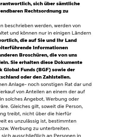
erantwortlich, sich über sämtliche
nwendbaren Rechtsordnung zu
en beschrieben werden, werden von
tet und können nur in einigen Ländern
ortlich, die auf Sie und Ihr Land
eiterführende Informationen
anderen Broschüren, die von uns
eln. Sie erhalten diese Dokumente
k Global Funds (BGF) sowie der
schland oder den Zahlstellen.
inen Anlage- noch sonstigen Rat dar und
erkauf von Anteilen an einem der auf
ein solches Angebot, Werbung oder
äre. Gleiches gilt, soweit die Person,
 treibt, nicht über die hierfür
weit es unzulässig ist, bestimmten
UMFRAGE ZUR ALTERSVORSORGE 2025
bzw. Werbung zu unterbreiten.
Realitätscheck Altersvorsorge. Wie
 sich ausschließlich an Personen in