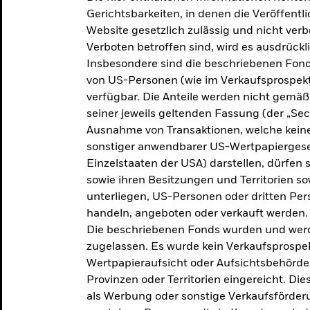
makroökonomischen
Gerichtsbarkeiten, in denen die Veröffent
Website gesetzlich zulässig und nicht verb
Einschätzungen und Anlageideen.
Verboten betroffen sind, wird es ausdrückl
Insbesondere sind die beschriebenen Fond
Aktuelle Einschätzungen
von US-Personen (wie im Verkaufsprospekt
verfügbar. Die Anteile werden nicht gemäß
seiner jeweils geltenden Fassung (der „Secur
Ausnahme von Transaktionen, welche keine 
sonstiger anwendbarer US-Wertpapiergeset
Einzelstaaten der USA) darstellen, dürfen 
sowie ihren Besitzungen und Territorien s
unterliegen, US-Personen oder dritten Pe
handeln, angeboten oder verkauft werden.
Die beschriebenen Fonds wurden und werd
zugelassen. Es wurde kein Verkaufsprospek
Wertpapieraufsicht oder Aufsichtsbehörde
Provinzen oder Territorien eingereicht. Di
als Werbung oder sonstige Verkaufsförder