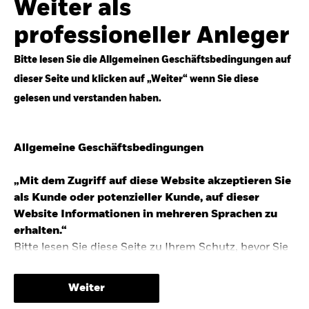
Weiter als
Top-Anlageideen für robustere Portfolios.
professioneller Anleger
Anlageperspektiven 2026 entdecken
Bitte lesen Sie die Allgemeinen Geschäftsbedingungen auf
dieser Seite und klicken auf „Weiter“ wenn Sie diese
gelesen und verstanden haben.
STUDIE 2025
Allgemeine Geschäftsbedingungen
People & Money Studie – mehr
Investmenttrends in Deutschland
„Mit dem Zugriff auf diese Website akzeptieren Sie
als Kunde oder potenzieller Kunde, auf dieser
Bericht entdecken
Website Informationen in mehreren Sprachen zu
erhalten.“
Bitte lesen Sie diese Seite zu Ihrem Schutz, bevor Sie
fortfahren, da sie bestimmte gesetzliche
TRENDS & IDEEN
Beschränkungen für die Verbreitung dieser
Weiter
Informationen enthält sowie Informationen darüber,
Entdecken Sie unsere makroökonomischen