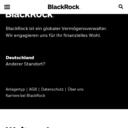
BlackRock ist ein globaler Vermögensverwalter.
INSIDE THE MARKET
Wir engagieren uns für Ihr finanzielles Wohl.
Anlageperspektiven
Deutschland
2026
Anderer Standort?
Angesichts geopolitischer und politischer
Unsicherheit konzentrieren wir uns im Frühjahr
Anlegertyp
AGB
Datenschutz
Über uns
2026 auf langfristige Wachstumschancen und
Karriere bei BlackRock
volatilitätsbedingte Marktverwerfungen. Wegen
der weniger zuverlässigen Duration suchen wir
auch anderswo nach Diversifizierung und
regelmäßigen Erträgen. Entdecken Sie unsere