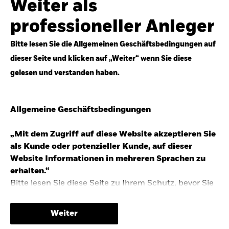
Weiter als
Top-Anlageideen für robustere Portfolios.
professioneller Anleger
Anlageperspektiven 2026 entdecken
Bitte lesen Sie die Allgemeinen Geschäftsbedingungen auf
dieser Seite und klicken auf „Weiter“ wenn Sie diese
gelesen und verstanden haben.
STUDIE 2025
Allgemeine Geschäftsbedingungen
People & Money Studie – mehr
Investmenttrends in Deutschland
„Mit dem Zugriff auf diese Website akzeptieren Sie
als Kunde oder potenzieller Kunde, auf dieser
Bericht entdecken
Website Informationen in mehreren Sprachen zu
erhalten.“
Bitte lesen Sie diese Seite zu Ihrem Schutz, bevor Sie
fortfahren, da sie bestimmte gesetzliche
TRENDS & IDEEN
Beschränkungen für die Verbreitung dieser
Weiter
Informationen enthält sowie Informationen darüber,
Entdecken Sie unsere makroökonomischen