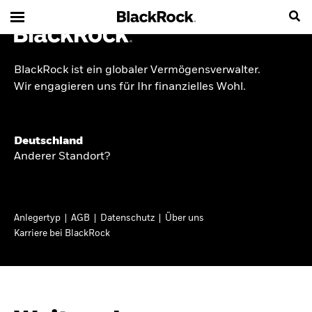
BlackRock ist ein globaler Vermögensverwalter.
INSIDE THE MARKET
Wir engagieren uns für Ihr finanzielles Wohl.
Anlageperspektiven
Deutschland
2026
Anderer Standort?
Angesichts geopolitischer und politischer
Unsicherheit konzentrieren wir uns im Frühjahr
Anlegertyp
AGB
Datenschutz
Über uns
2026 auf langfristige Wachstumschancen und
Karriere bei BlackRock
volatilitätsbedingte Marktverwerfungen. Wegen
der weniger zuverlässigen Duration suchen wir
auch anderswo nach Diversifizierung und
regelmäßigen Erträgen. Entdecken Sie unsere