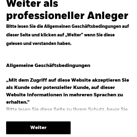
Weiter als
Top-Anlageideen für robustere Portfolios.
professioneller Anleger
Anlageperspektiven 2026 entdecken
Bitte lesen Sie die Allgemeinen Geschäftsbedingungen auf
dieser Seite und klicken auf „Weiter“ wenn Sie diese
gelesen und verstanden haben.
STUDIE 2025
Allgemeine Geschäftsbedingungen
People & Money Studie – mehr
Investmenttrends in Deutschland
„Mit dem Zugriff auf diese Website akzeptieren Sie
als Kunde oder potenzieller Kunde, auf dieser
Bericht entdecken
Website Informationen in mehreren Sprachen zu
erhalten.“
Bitte lesen Sie diese Seite zu Ihrem Schutz, bevor Sie
fortfahren, da sie bestimmte gesetzliche
TRENDS & IDEEN
Beschränkungen für die Verbreitung dieser
Weiter
Informationen enthält sowie Informationen darüber,
Entdecken Sie unsere makroökonomischen