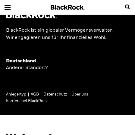
BlackRock ist ein globaler Vermögensverwalter.
INSIDE THE MARKET
Wir engagieren uns für Ihr finanzielles Wohl.
Anlageperspektiven
Deutschland
2026
Anderer Standort?
Angesichts geopolitischer und politischer
Unsicherheit konzentrieren wir uns im Frühjahr
Anlegertyp
AGB
Datenschutz
Über uns
2026 auf langfristige Wachstumschancen und
Karriere bei BlackRock
volatilitätsbedingte Marktverwerfungen. Wegen
der weniger zuverlässigen Duration suchen wir
auch anderswo nach Diversifizierung und
regelmäßigen Erträgen. Entdecken Sie unsere