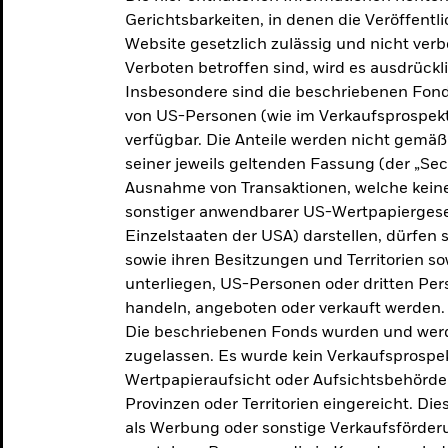
makroökonomischen
Gerichtsbarkeiten, in denen die Veröffent
Website gesetzlich zulässig und nicht verb
Einschätzungen und Anlageideen.
Verboten betroffen sind, wird es ausdrückl
Insbesondere sind die beschriebenen Fond
Aktuelle Einschätzungen
von US-Personen (wie im Verkaufsprospekt
verfügbar. Die Anteile werden nicht gemäß
seiner jeweils geltenden Fassung (der „Secur
Ausnahme von Transaktionen, welche keine 
sonstiger anwendbarer US-Wertpapiergeset
Einzelstaaten der USA) darstellen, dürfen 
sowie ihren Besitzungen und Territorien s
unterliegen, US-Personen oder dritten Pe
handeln, angeboten oder verkauft werden.
Die beschriebenen Fonds wurden und werd
zugelassen. Es wurde kein Verkaufsprospek
Wertpapieraufsicht oder Aufsichtsbehörde
Provinzen oder Territorien eingereicht. Di
als Werbung oder sonstige Verkaufsförder