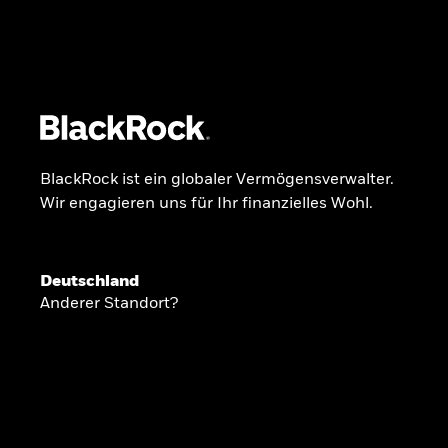
BlackRock
iShares
Aladdin
Unser Unternehmen
Über uns
Fonds
Anla
BlackRock ist ein globaler Vermögensverwalter.
Wir engagieren uns für Ihr finanzielles Wohl.
INSIDE THE MARKET
Anlageperspekti
Deutschland
Anderer Standort?
2026
Angesichts geopolitischer und politischer
konzentrieren wir uns im Frühjahr 2026 auf