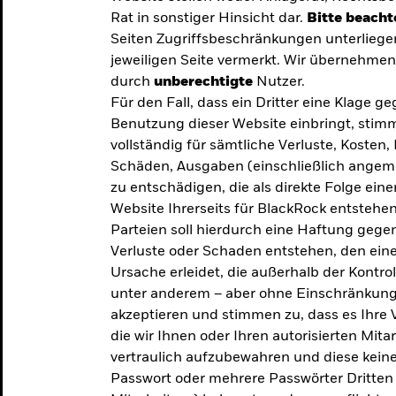
Rat in sonstiger Hinsicht dar.
Bitte beacht
Seiten Zugriffsbeschränkungen unterliege
jeweiligen Seite vermerkt. Wir übernehmen 
durch
unberechtigte
Nutzer.
Für den Fall, dass ein Dritter eine Klage 
Benutzung dieser Website einbringt, stimm
vollständig für sämtliche Verluste, Koste
Schäden, Ausgaben (einschließlich ange
zu entschädigen, die als direkte Folge ei
Website Ihrerseits für BlackRock entstehen
Parteien soll hierdurch eine Haftung gegen
Verluste oder Schaden entstehen, den eine
Ursache erleidet, die außerhalb der Kontroll
unter anderem – aber ohne Einschränkung 
akzeptieren und stimmen zu, dass es Ihre V
die wir Ihnen oder Ihren autorisierten Mit
y: Die
vertraulich aufzubewahren und diese keines
Passwort oder mehrere Passwörter Dritten 