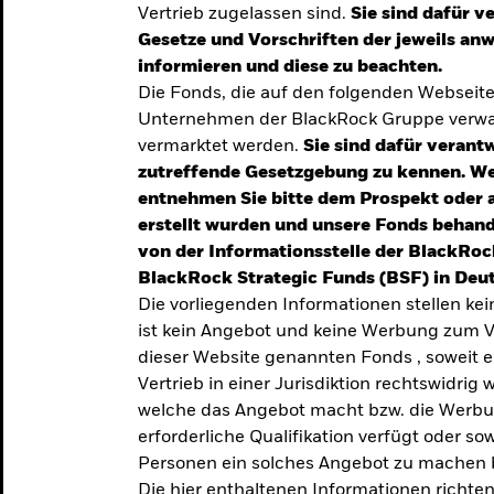
Vertrieb zugelassen sind.
Sie sind dafür v
te
Gesetze und Vorschriften der jeweils a
verlässigen
informieren und diese zu beachten.
Die Fonds, die auf den folgenden Webseit
iversifizierung
Unternehmen der BlackRock Gruppe verwal
 unsere Top-
vermarktet werden.
Sie sind dafür verantw
zutreffende Gesetzgebung zu kennen. W
entnehmen Sie bitte dem Prospekt oder 
erstellt wurden und unsere Fonds behand
von der Informationsstelle der BlackRoc
BlackRock Strategic Funds (BSF) in Deut
Die vorliegenden Informationen stellen ke
ist kein Angebot und keine Werbung zum V
dieser Website genannten Fonds , soweit 
Vertrieb in einer Jurisdiktion rechtswidrig w
welche das Angebot macht bzw. die Werbung
erforderliche Qualifikation verfügt oder so
TRENDS & IDEEN
Personen ein solches Angebot zu machen 
Entdecken Sie unsere
Die hier enthaltenen Informationen richten