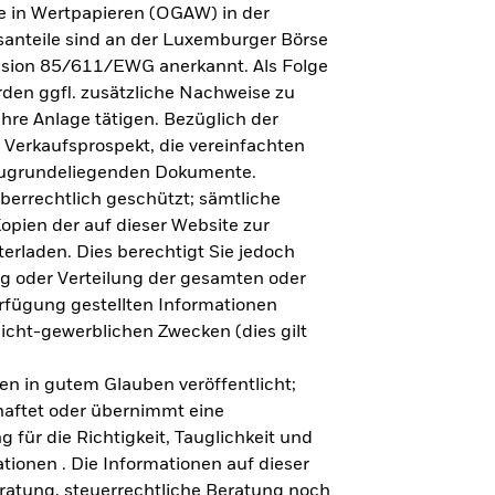
e in Wertpapieren (OGAW) in der
anteile sind an der Luxemburger Börse
ission 85/611/EWG anerkannt. Als Folge
en ggfl. zusätzliche Nachweise zu
Ihre Anlage tätigen. Bezüglich der
 Verkaufsprospekt, die vereinfachten
 zugrundeliegenden Dokumente.
eberrechtlich geschützt; sämtliche
opien der auf dieser Website zur
erladen. Dies berechtigt Sie jedoch
ung oder Verteilung der gesamten oder
erfügung gestellten Informationen
nicht-gewerblichen Zwecken (dies gilt
en in gutem Glauben veröffentlicht;
haftet oder übernimmt eine
 für die Richtigkeit, Tauglichkeit und
ationen . Die Informationen auf dieser
eratung, steuerrechtliche Beratung noch