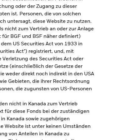
steht es um Ihre Altersvorsorge?
lichung oder der Zugang zu dieser
oten ist. Personen, die von solchen
ich untersagt, diese Website zu nutzen.
s nicht zum Vertrieb an oder zur Anlage
Zu den Ergebnissen
 für BGF und BSF näher definiert)
 dem US Securities Act von 1933 in
ities Act") registriert, und, mit
Verletzung des Securities Act oder
ze (einschließlich der Gesetze der
sie weder direkt noch indirekt in den USA
owie Gebieten, die ihrer Rechtsordnung
rsonen, die zugunsten von US-Personen
en nicht in Kanada zum Vertrieb
t für diese Fonds bei der zuständigen
 in Kanada sowie zugehörigen
ese Website ist unter keinen Umständen
ung von Anteilen in Kanada zu