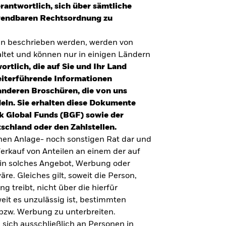
erantwortlich, sich über sämtliche
nwendbaren Rechtsordnung zu
en beschrieben werden, werden von
tet und können nur in einigen Ländern
ortlich, die auf Sie und Ihr Land
eiterführende Informationen
anderen Broschüren, die von uns
eln. Sie erhalten diese Dokumente
k Global Funds (BGF) sowie der
schland oder den Zahlstellen.
inen Anlage- noch sonstigen Rat dar und
erkauf von Anteilen an einem der auf
ein solches Angebot, Werbung oder
äre. Gleiches gilt, soweit die Person,
 treibt, nicht über die hierfür
weit es unzulässig ist, bestimmten
UMFRAGE ZUR ALTERSVORSORGE 2025
bzw. Werbung zu unterbreiten.
Realitätscheck Altersvorsorge. Wie
 sich ausschließlich an Personen in