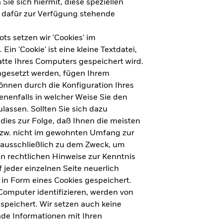
Sie sich hiermit, diese speziellen
e dafür zur Verfügung stehende
s setzen wir 'Cookies' im
n 'Cookie' ist eine kleine Textdatei,
tte Ihres Computers gespeichert wird.
ingesetzt werden, fügen Ihrem
nnen durch die Konfiguration Ihres
nenfalls in welcher Weise Sie den
lassen. Sollten Sie sich dazu
dies zur Folge, daß Ihnen die meisten
ht für Deutschland herunterladen
bzw. nicht im gewohnten Umfang zur
 ausschließlich zu dem Zweck, um
en rechtlichen Hinweise zur Kenntnis
ht für Europa herunterladen
jeder einzelnen Seite neuerlich
 in Form eines Cookies gespeichert.
omputer identifizieren, werden von
peichert. Wir setzen auch keine
nde Informationen mit Ihren