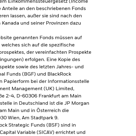
h dem Einkommenssteuergesetz (Income
ne Anteile an den beschriebenen Fonds
eren lassen, außer sie sind nach den
 Kanada und seiner Provinzen dazu
Website genannten Fonds müssen auf
welches sich auf die spezifische
prospektes, der vereinfachten Prospekte
ngungen) erfolgen. Eine Kopie des
spekte sowie des letzten Jahres- und
obal Funds (BGF) und BlackRock
n Papierform bei der Informationsstelle
tment Management (UK) Limited,
ße 2-4, D-60306 Frankfurt am Main
lstelle in Deutschland ist die JP Morgan
am Main und in Österreich die
030 Wien, Am Stadtpark 9.
ck Strategic Funds (BSF) sind in
apital Variable (SICAV) errichtet und