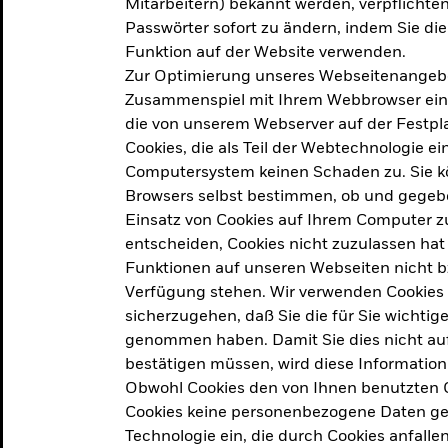
Mitarbeitern) bekannt werden, verpflichten 
ation
Passwörter sofort zu ändern, indem Sie di
Funktion auf der Website verwenden.
Zur Optimierung unseres Webseitenangebot
ern in
Zusammenspiel mit Ihrem Webbrowser ein. Ei
die von unserem Webserver auf der Festpla
Cookies, die als Teil der Webtechnologie e
Computersystem keinen Schaden zu. Sie kö
Browsers selbst bestimmen, ob und gegebe
Einsatz von Cookies auf Ihrem Computer zu
entscheiden, Cookies nicht zuzulassen hat 
geprodukt, das am
Den Beric
Funktionen auf unseren Webseiten nicht 
2025 verfolgt das
Verfügung stehen. Wir verwenden Cookies
tige demografische und
sicherzugehen, daß Sie die für Sie wichtig
Den Beric
te Vorschläge, um das
genommen haben. Damit Sie dies nicht auf 
ken.
bestätigen müssen, wird diese Information
Obwohl Cookies den von Ihnen benutzten C
Cookies keine personenbezogene Daten ges
Technologie ein, die durch Cookies anfalle