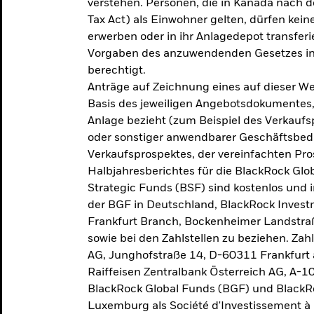
verstehen. Personen, die in Kanada nac
Tax Act) als Einwohner gelten, dürfen kei
erwerben oder in ihr Anlagedepot transferi
Vorgaben des anzuwendenden Gesetzes in
berechtigt.
Anträge auf Zeichnung eines auf dieser 
Basis des jeweiligen Angebotsdokumentes, 
Anlage bezieht (zum Beispiel des Verkaufs
oder sonstiger anwendbarer Geschäftsbedi
Verkaufsprospektes, der vereinfachten Pro
Halbjahresberichtes für die BlackRock Gl
Strategic Funds (BSF) sind kostenlos und i
der BGF in Deutschland, BlackRock Inves
Frankfurt Branch, Bockenheimer Landstra
sowie bei den Zahlstellen zu beziehen. Zah
AG, Junghofstraße 14, D-60311 Frankfurt 
Raiffeisen Zentralbank Österreich AG, A-1
BlackRock Global Funds (BGF) und BlackRo
Luxemburg als Société d'Investissement à C