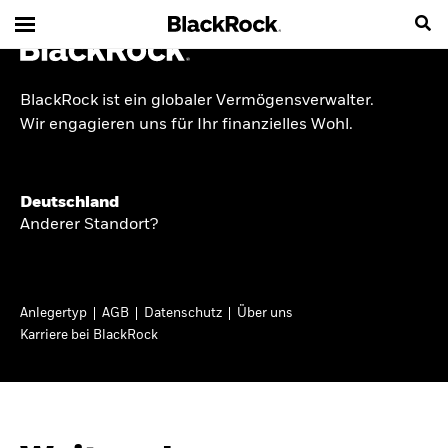
BlackRock ist ein globaler Vermögensverwalter.
INSIDE THE MARKET
Wir engagieren uns für Ihr finanzielles Wohl.
Anlageperspektiven
Deutschland
2026
Anderer Standort?
Angesichts geopolitischer und politischer
Unsicherheit konzentrieren wir uns im Frühjahr
Anlegertyp
AGB
Datenschutz
Über uns
2026 auf langfristige Wachstumschancen und
Karriere bei BlackRock
volatilitätsbedingte Marktverwerfungen. Wegen
der weniger zuverlässigen Duration suchen wir
auch anderswo nach Diversifizierung und
regelmäßigen Erträgen. Entdecken Sie unsere