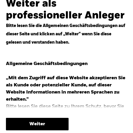
Weiter als
Top-Anlageideen für robustere Portfolios.
professioneller Anleger
Anlageperspektiven 2026 entdecken
Bitte lesen Sie die Allgemeinen Geschäftsbedingungen auf
dieser Seite und klicken auf „Weiter“ wenn Sie diese
gelesen und verstanden haben.
STUDIE 2025
Allgemeine Geschäftsbedingungen
People & Money Studie – mehr
Investmenttrends in Deutschland
„Mit dem Zugriff auf diese Website akzeptieren Sie
als Kunde oder potenzieller Kunde, auf dieser
Bericht entdecken
Website Informationen in mehreren Sprachen zu
erhalten.“
Bitte lesen Sie diese Seite zu Ihrem Schutz, bevor Sie
fortfahren, da sie bestimmte gesetzliche
TRENDS & IDEEN
Beschränkungen für die Verbreitung dieser
Weiter
Informationen enthält sowie Informationen darüber,
Entdecken Sie unsere makroökonomischen