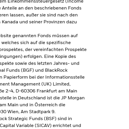
h dem Einkommenssteuergesetz (Income
ne Anteile an den beschriebenen Fonds
eren lassen, außer sie sind nach den
 Kanada und seiner Provinzen dazu
Website genannten Fonds müssen auf
welches sich auf die spezifische
prospektes, der vereinfachten Prospekte
ngungen) erfolgen. Eine Kopie des
spekte sowie des letzten Jahres- und
obal Funds (BGF) und BlackRock
n Papierform bei der Informationsstelle
tment Management (UK) Limited,
ße 2-4, D-60306 Frankfurt am Main
lstelle in Deutschland ist die JP Morgan
am Main und in Österreich die
030 Wien, Am Stadtpark 9.
ck Strategic Funds (BSF) sind in
apital Variable (SICAV) errichtet und