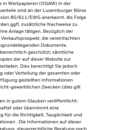
e in Wertpapieren (OGAW) in der
anteile sind an der Luxemburger Börse
ission 85/611/EWG anerkannt. Als Folge
en ggfl. zusätzliche Nachweise zu
Ihre Anlage tätigen. Bezüglich der
 Verkaufsprospekt, die vereinfachten
 zugrundeliegenden Dokumente.
eberrechtlich geschützt; sämtliche
opien der auf dieser Website zur
erladen. Dies berechtigt Sie jedoch
ung oder Verteilung der gesamten oder
erfügung gestellten Informationen
nicht-gewerblichen Zwecken (dies gilt
en in gutem Glauben veröffentlicht;
haftet oder übernimmt eine
 für die Richtigkeit, Tauglichkeit und
ationen . Die Informationen auf dieser
eratung, steuerrechtliche Beratung noch