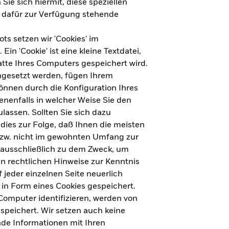
Sie sich hiermit, diese speziellen
e dafür zur Verfügung stehende
s setzen wir 'Cookies' im
n 'Cookie' ist eine kleine Textdatei,
tte Ihres Computers gespeichert wird.
ingesetzt werden, fügen Ihrem
nnen durch die Konfiguration Ihres
nenfalls in welcher Weise Sie den
lassen. Sollten Sie sich dazu
dies zur Folge, daß Ihnen die meisten
ht für Deutschland herunterladen
bzw. nicht im gewohnten Umfang zur
 ausschließlich zu dem Zweck, um
en rechtlichen Hinweise zur Kenntnis
ht für Europa herunterladen
jeder einzelnen Seite neuerlich
 in Form eines Cookies gespeichert.
omputer identifizieren, werden von
peichert. Wir setzen auch keine
nde Informationen mit Ihren