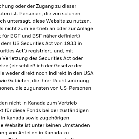
steht es um Ihre Altersvorsorge?
lichung oder der Zugang zu dieser
oten ist. Personen, die von solchen
ich untersagt, diese Website zu nutzen.
s nicht zum Vertrieb an oder zur Anlage
Zu den Ergebnissen
 für BGF und BSF näher definiert)
 dem US Securities Act von 1933 in
ities Act") registriert, und, mit
Verletzung des Securities Act oder
ze (einschließlich der Gesetze der
sie weder direkt noch indirekt in den USA
owie Gebieten, die ihrer Rechtsordnung
rsonen, die zugunsten von US-Personen
en nicht in Kanada zum Vertrieb
t für diese Fonds bei der zuständigen
 in Kanada sowie zugehörigen
ese Website ist unter keinen Umständen
ung von Anteilen in Kanada zu