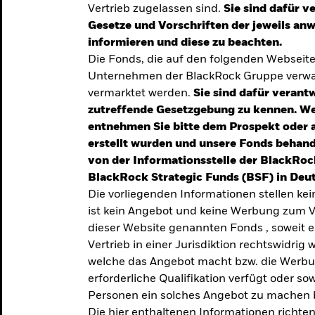
Vertrieb zugelassen sind.
Sie sind dafür v
te
Gesetze und Vorschriften der jeweils a
verlässigen
informieren und diese zu beachten.
Die Fonds, die auf den folgenden Webseit
iversifizierung
Unternehmen der BlackRock Gruppe verwal
 unsere Top-
vermarktet werden.
Sie sind dafür verantw
zutreffende Gesetzgebung zu kennen. W
entnehmen Sie bitte dem Prospekt oder 
erstellt wurden und unsere Fonds behand
von der Informationsstelle der BlackRoc
BlackRock Strategic Funds (BSF) in Deut
Die vorliegenden Informationen stellen ke
ist kein Angebot und keine Werbung zum V
dieser Website genannten Fonds , soweit 
Vertrieb in einer Jurisdiktion rechtswidrig w
welche das Angebot macht bzw. die Werbung
erforderliche Qualifikation verfügt oder so
TRENDS & IDEEN
Personen ein solches Angebot zu machen 
Entdecken Sie unsere
Die hier enthaltenen Informationen richten