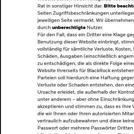
Rat in sonstiger Hinsicht dar.
Bitte beacht
Seiten Zugriffsbeschränkungen unterliege
jeweiligen Seite vermerkt. Wir übernehmen 
durch
unberechtigte
Nutzer.
Für den Fall, dass ein Dritter eine Klage 
Benutzung dieser Website einbringt, stimm
vollständig für sämtliche Verluste, Koste
Schäden, Ausgaben (einschließlich ange
zu entschädigen, die als direkte Folge ei
Website Ihrerseits für BlackRock entstehen
Parteien soll hierdurch eine Haftung gegen
Verluste oder Schaden entstehen, den eine
Ursache erleidet, die außerhalb der Kontroll
unter anderem – aber ohne Einschränkung 
akzeptieren und stimmen zu, dass es Ihre V
die wir Ihnen oder Ihren autorisierten Mit
y: Die
vertraulich aufzubewahren und diese keines
Passwort oder mehrere Passwörter Dritten 