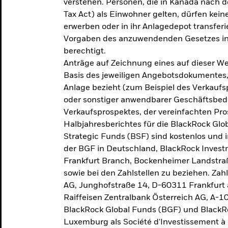
verstehen. Personen, die in Kanada nac
Tax Act) als Einwohner gelten, dürfen kei
erwerben oder in ihr Anlagedepot transferi
Vorgaben des anzuwendenden Gesetzes in
berechtigt.
Anträge auf Zeichnung eines auf dieser 
Basis des jeweiligen Angebotsdokumentes, 
Anlage bezieht (zum Beispiel des Verkaufs
oder sonstiger anwendbarer Geschäftsbedi
Verkaufsprospektes, der vereinfachten Pro
Halbjahresberichtes für die BlackRock Gl
Strategic Funds (BSF) sind kostenlos und i
der BGF in Deutschland, BlackRock Inves
Frankfurt Branch, Bockenheimer Landstra
sowie bei den Zahlstellen zu beziehen. Zah
AG, Junghofstraße 14, D-60311 Frankfurt 
Raiffeisen Zentralbank Österreich AG, A-1
BlackRock Global Funds (BGF) und BlackRo
Luxemburg als Société d'Investissement à C