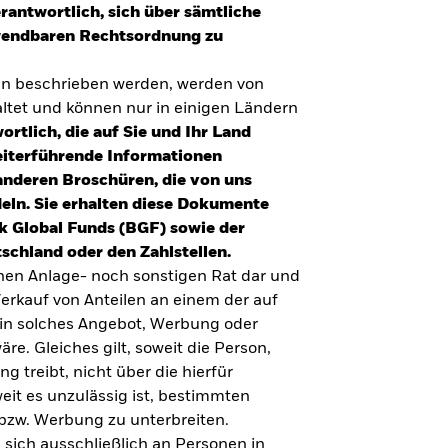
erantwortlich, sich über sämtliche
nwendbaren Rechtsordnung zu
en beschrieben werden, werden von
tet und können nur in einigen Ländern
ortlich, die auf Sie und Ihr Land
eiterführende Informationen
anderen Broschüren, die von uns
eln. Sie erhalten diese Dokumente
k Global Funds (BGF) sowie der
schland oder den Zahlstellen.
inen Anlage- noch sonstigen Rat dar und
erkauf von Anteilen an einem der auf
ein solches Angebot, Werbung oder
äre. Gleiches gilt, soweit die Person,
 treibt, nicht über die hierfür
weit es unzulässig ist, bestimmten
UMFRAGE ZUR ALTERSVORSORGE 2025
bzw. Werbung zu unterbreiten.
Realitätscheck Altersvorsorge. Wie
 sich ausschließlich an Personen in