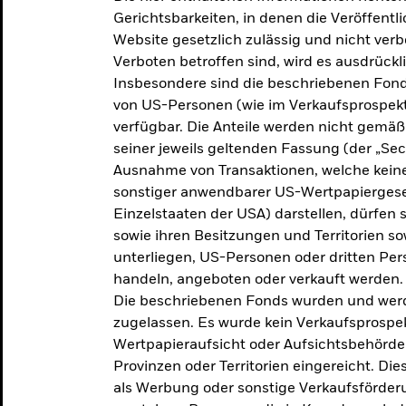
makroökonomischen
Gerichtsbarkeiten, in denen die Veröffent
Website gesetzlich zulässig und nicht verb
Einschätzungen und Anlageideen.
Verboten betroffen sind, wird es ausdrückl
Insbesondere sind die beschriebenen Fond
Aktuelle Einschätzungen
von US-Personen (wie im Verkaufsprospekt
verfügbar. Die Anteile werden nicht gemäß
seiner jeweils geltenden Fassung (der „Secur
Ausnahme von Transaktionen, welche keine 
sonstiger anwendbarer US-Wertpapiergeset
Einzelstaaten der USA) darstellen, dürfen 
sowie ihren Besitzungen und Territorien s
unterliegen, US-Personen oder dritten Pe
handeln, angeboten oder verkauft werden.
Die beschriebenen Fonds wurden und werd
zugelassen. Es wurde kein Verkaufsprospek
Wertpapieraufsicht oder Aufsichtsbehörde
Provinzen oder Territorien eingereicht. Di
als Werbung oder sonstige Verkaufsförder