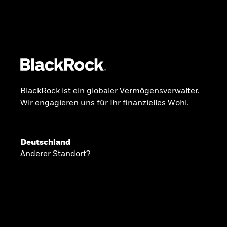
BlackRock
iShares
Aladdin
Unser Unternehmen
Über uns
Fonds
Anla
BlackRock ist ein globaler Vermögensverwalter.
Wir engagieren uns für Ihr finanzielles Wohl.
INSIDE THE MARKET
Anlageperspekti
Deutschland
Anderer Standort?
2026
Angesichts geopolitischer und politischer
konzentrieren wir uns im Frühjahr 2026 auf