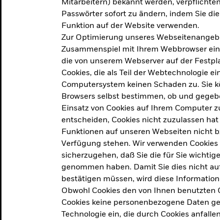
Mitarbeitern) bekannt werden, verpflichten 
ation
Passwörter sofort zu ändern, indem Sie di
Funktion auf der Website verwenden.
Zur Optimierung unseres Webseitenangebot
ern in
Zusammenspiel mit Ihrem Webbrowser ein. Ei
die von unserem Webserver auf der Festpla
Cookies, die als Teil der Webtechnologie e
Computersystem keinen Schaden zu. Sie kö
Browsers selbst bestimmen, ob und gegebe
Einsatz von Cookies auf Ihrem Computer zu
entscheiden, Cookies nicht zuzulassen hat 
geprodukt, das am
Den Beric
Funktionen auf unseren Webseiten nicht 
2025 verfolgt das
Verfügung stehen. Wir verwenden Cookies
tige demografische und
sicherzugehen, daß Sie die für Sie wichtig
Den Beric
te Vorschläge, um das
genommen haben. Damit Sie dies nicht auf 
ken.
bestätigen müssen, wird diese Information
Obwohl Cookies den von Ihnen benutzten C
Cookies keine personenbezogene Daten ges
Technologie ein, die durch Cookies anfalle