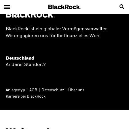
BlackRock ist ein globaler Vermögensverwalter.
INSIDE THE MARKET
Wir engagieren uns für Ihr finanzielles Wohl.
Anlageperspektiven
Deutschland
2026
Anderer Standort?
Angesichts geopolitischer und politischer
Unsicherheit konzentrieren wir uns im Frühjahr
Anlegertyp
AGB
Datenschutz
Über uns
2026 auf langfristige Wachstumschancen und
Karriere bei BlackRock
volatilitätsbedingte Marktverwerfungen. Wegen
der weniger zuverlässigen Duration suchen wir
auch anderswo nach Diversifizierung und
regelmäßigen Erträgen. Entdecken Sie unsere