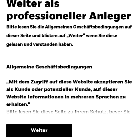
Weiter als
Top-Anlageideen für robustere Portfolios.
professioneller Anleger
Anlageperspektiven 2026 entdecken
Bitte lesen Sie die Allgemeinen Geschäftsbedingungen auf
dieser Seite und klicken auf „Weiter“ wenn Sie diese
gelesen und verstanden haben.
STUDIE 2025
Allgemeine Geschäftsbedingungen
People & Money Studie – mehr
Investmenttrends in Deutschland
„Mit dem Zugriff auf diese Website akzeptieren Sie
als Kunde oder potenzieller Kunde, auf dieser
Bericht entdecken
Website Informationen in mehreren Sprachen zu
erhalten.“
Bitte lesen Sie diese Seite zu Ihrem Schutz, bevor Sie
fortfahren, da sie bestimmte gesetzliche
TRENDS & IDEEN
Beschränkungen für die Verbreitung dieser
Weiter
Informationen enthält sowie Informationen darüber,
Entdecken Sie unsere makroökonomischen