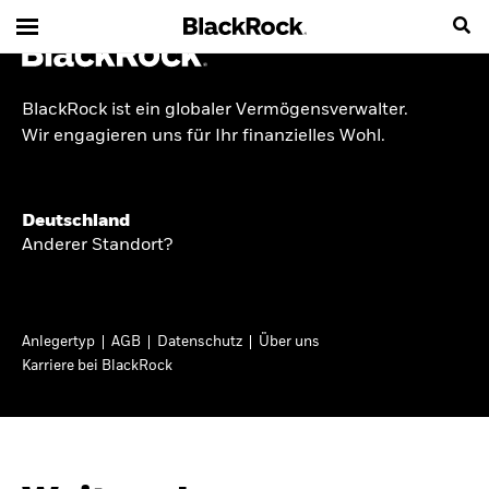
BlackRock ist ein globaler Vermögensverwalter.
INSIDE THE MARKET
Wir engagieren uns für Ihr finanzielles Wohl.
Anlageperspektiven
Deutschland
2026
Anderer Standort?
Angesichts geopolitischer und politischer
Unsicherheit konzentrieren wir uns im Frühjahr
Anlegertyp
AGB
Datenschutz
Über uns
2026 auf langfristige Wachstumschancen und
Karriere bei BlackRock
volatilitätsbedingte Marktverwerfungen. Wegen
der weniger zuverlässigen Duration suchen wir
auch anderswo nach Diversifizierung und
regelmäßigen Erträgen. Entdecken Sie unsere