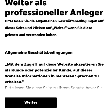
Weiter als
Top-Anlageideen für robustere Portfolios.
professioneller Anleger
Anlageperspektiven 2026 entdecken
Bitte lesen Sie die Allgemeinen Geschäftsbedingungen auf
dieser Seite und klicken auf „Weiter“ wenn Sie diese
gelesen und verstanden haben.
STUDIE 2025
Allgemeine Geschäftsbedingungen
People & Money Studie – mehr
Investmenttrends in Deutschland
„Mit dem Zugriff auf diese Website akzeptieren Sie
als Kunde oder potenzieller Kunde, auf dieser
Bericht entdecken
Website Informationen in mehreren Sprachen zu
erhalten.“
Bitte lesen Sie diese Seite zu Ihrem Schutz, bevor Sie
fortfahren, da sie bestimmte gesetzliche
TRENDS & IDEEN
Beschränkungen für die Verbreitung dieser
Weiter
Informationen enthält sowie Informationen darüber,
Entdecken Sie unsere makroökonomischen