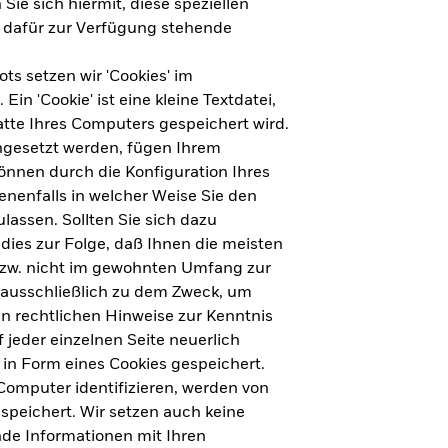
Sie sich hiermit, diese speziellen
e dafür zur Verfügung stehende
s setzen wir 'Cookies' im
n 'Cookie' ist eine kleine Textdatei,
tte Ihres Computers gespeichert wird.
ingesetzt werden, fügen Ihrem
nnen durch die Konfiguration Ihres
nenfalls in welcher Weise Sie den
lassen. Sollten Sie sich dazu
dies zur Folge, daß Ihnen die meisten
ht für Deutschland herunterladen
bzw. nicht im gewohnten Umfang zur
 ausschließlich zu dem Zweck, um
en rechtlichen Hinweise zur Kenntnis
ht für Europa herunterladen
jeder einzelnen Seite neuerlich
 in Form eines Cookies gespeichert.
omputer identifizieren, werden von
peichert. Wir setzen auch keine
nde Informationen mit Ihren