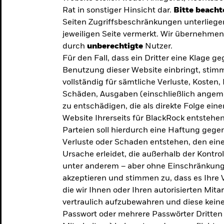
Rat in sonstiger Hinsicht dar.
Bitte beacht
Seiten Zugriffsbeschränkungen unterliege
jeweiligen Seite vermerkt. Wir übernehmen 
durch
unberechtigte
Nutzer.
Für den Fall, dass ein Dritter eine Klage 
Benutzung dieser Website einbringt, stimm
vollständig für sämtliche Verluste, Koste
Schäden, Ausgaben (einschließlich ange
zu entschädigen, die als direkte Folge ei
Website Ihrerseits für BlackRock entstehen
Parteien soll hierdurch eine Haftung gegen
Verluste oder Schaden entstehen, den eine
Ursache erleidet, die außerhalb der Kontroll
unter anderem – aber ohne Einschränkung 
akzeptieren und stimmen zu, dass es Ihre V
die wir Ihnen oder Ihren autorisierten Mit
y: Die
vertraulich aufzubewahren und diese keines
Passwort oder mehrere Passwörter Dritten 