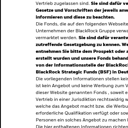
Vertrieb zugelassen sind.
Sie sind dafür v
te
Gesetze und Vorschriften der jeweils a
verlässigen
informieren und diese zu beachten.
Die Fonds, die auf den folgenden Webseit
iversifizierung
Unternehmen der BlackRock Gruppe verwal
 unsere Top-
vermarktet werden.
Sie sind dafür verantw
zutreffende Gesetzgebung zu kennen. W
entnehmen Sie bitte dem Prospekt oder 
erstellt wurden und unsere Fonds behand
von der Informationsstelle der BlackRoc
BlackRock Strategic Funds (BSF) in Deut
Die vorliegenden Informationen stellen ke
ist kein Angebot und keine Werbung zum V
dieser Website genannten Fonds , soweit 
Vertrieb in einer Jurisdiktion rechtswidrig w
welche das Angebot macht bzw. die Werbung
erforderliche Qualifikation verfügt oder so
TRENDS & IDEEN
Personen ein solches Angebot zu machen 
Entdecken Sie unsere
Die hier enthaltenen Informationen richten