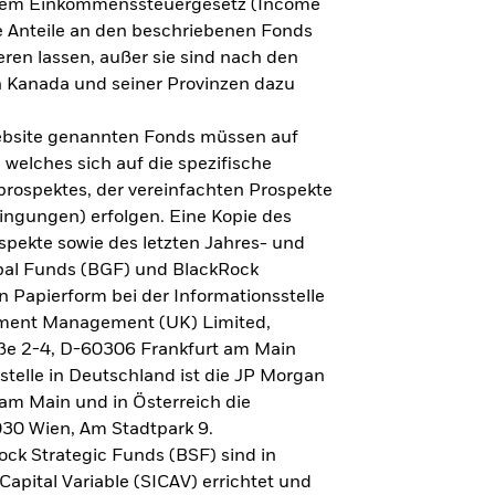
h dem Einkommenssteuergesetz (Income
ne Anteile an den beschriebenen Fonds
eren lassen, außer sie sind nach den
 Kanada und seiner Provinzen dazu
Website genannten Fonds müssen auf
welches sich auf die spezifische
prospektes, der vereinfachten Prospekte
ngungen) erfolgen. Eine Kopie des
spekte sowie des letzten Jahres- und
obal Funds (BGF) und BlackRock
n Papierform bei der Informationsstelle
tment Management (UK) Limited,
ße 2-4, D-60306 Frankfurt am Main
lstelle in Deutschland ist die JP Morgan
am Main und in Österreich die
030 Wien, Am Stadtpark 9.
ck Strategic Funds (BSF) sind in
apital Variable (SICAV) errichtet und