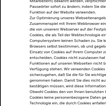
Mitarbeitern) bekannt werden, verpflichten 
ation
Passwörter sofort zu ändern, indem Sie di
Funktion auf der Website verwenden.
Zur Optimierung unseres Webseitenangebot
ern in
Zusammenspiel mit Ihrem Webbrowser ein. Ei
die von unserem Webserver auf der Festpla
Cookies, die als Teil der Webtechnologie e
Computersystem keinen Schaden zu. Sie kö
Browsers selbst bestimmen, ob und gegebe
Einsatz von Cookies auf Ihrem Computer zu
entscheiden, Cookies nicht zuzulassen hat 
geprodukt, das am
Den Beric
Funktionen auf unseren Webseiten nicht 
2025 verfolgt das
Verfügung stehen. Wir verwenden Cookies
tige demografische und
sicherzugehen, daß Sie die für Sie wichtig
Den Beric
te Vorschläge, um das
genommen haben. Damit Sie dies nicht auf 
ken.
bestätigen müssen, wird diese Information
Obwohl Cookies den von Ihnen benutzten C
Cookies keine personenbezogene Daten ges
Technologie ein, die durch Cookies anfalle