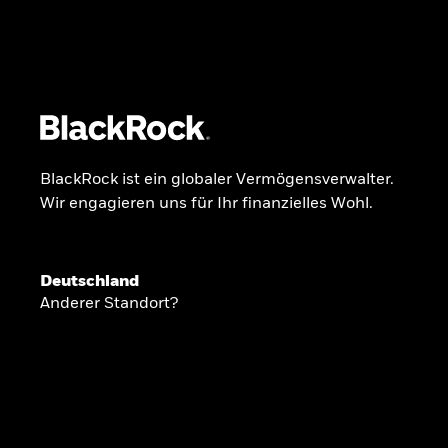
BlackRock
iShares
Aladdin
Unser Unternehmen
Über uns
Fonds
Anla
BlackRock ist ein globaler Vermögensverwalter.
Wir engagieren uns für Ihr finanzielles Wohl.
INSIDE THE MARKET
Anlageperspekti
Deutschland
Anderer Standort?
2026
Angesichts geopolitischer und politischer
konzentrieren wir uns im Frühjahr 2026 auf