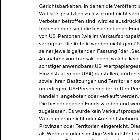
makroökonomischen
Gerichtsbarkeiten, in denen die Veröffent
Website gesetzlich zulässig und nicht verb
Einschätzungen und Anlageideen.
Verboten betroffen sind, wird es ausdrückl
Insbesondere sind die beschriebenen Fond
Aktuelle Einschätzungen
von US-Personen (wie im Verkaufsprospekt
verfügbar. Die Anteile werden nicht gemäß
seiner jeweils geltenden Fassung (der „Secur
Ausnahme von Transaktionen, welche keine 
sonstiger anwendbarer US-Wertpapiergeset
Einzelstaaten der USA) darstellen, dürfen 
sowie ihren Besitzungen und Territorien s
unterliegen, US-Personen oder dritten Pe
handeln, angeboten oder verkauft werden.
Die beschriebenen Fonds wurden und werd
zugelassen. Es wurde kein Verkaufsprospek
Wertpapieraufsicht oder Aufsichtsbehörde
Provinzen oder Territorien eingereicht. Di
als Werbung oder sonstige Verkaufsförder