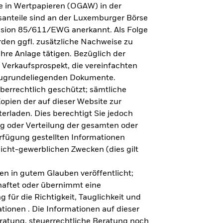
e in Wertpapieren (OGAW) in der
anteile sind an der Luxemburger Börse
ission 85/611/EWG anerkannt. Als Folge
en ggfl. zusätzliche Nachweise zu
Ihre Anlage tätigen. Bezüglich der
 Verkaufsprospekt, die vereinfachten
 zugrundeliegenden Dokumente.
eberrechtlich geschützt; sämtliche
opien der auf dieser Website zur
erladen. Dies berechtigt Sie jedoch
ung oder Verteilung der gesamten oder
erfügung gestellten Informationen
nicht-gewerblichen Zwecken (dies gilt
en in gutem Glauben veröffentlicht;
haftet oder übernimmt eine
 für die Richtigkeit, Tauglichkeit und
ationen . Die Informationen auf dieser
eratung, steuerrechtliche Beratung noch