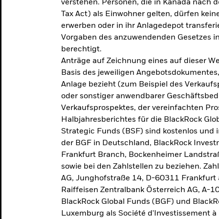
verstehen. Personen, die in Kanada nac
Tax Act) als Einwohner gelten, dürfen kei
erwerben oder in ihr Anlagedepot transferi
Vorgaben des anzuwendenden Gesetzes in
berechtigt.
Anträge auf Zeichnung eines auf dieser 
Basis des jeweiligen Angebotsdokumentes, 
Anlage bezieht (zum Beispiel des Verkaufs
oder sonstiger anwendbarer Geschäftsbedi
Verkaufsprospektes, der vereinfachten Pro
Halbjahresberichtes für die BlackRock Gl
Strategic Funds (BSF) sind kostenlos und i
der BGF in Deutschland, BlackRock Inves
Frankfurt Branch, Bockenheimer Landstra
sowie bei den Zahlstellen zu beziehen. Zah
AG, Junghofstraße 14, D-60311 Frankfurt 
Raiffeisen Zentralbank Österreich AG, A-1
BlackRock Global Funds (BGF) und BlackRo
Luxemburg als Société d'Investissement à C