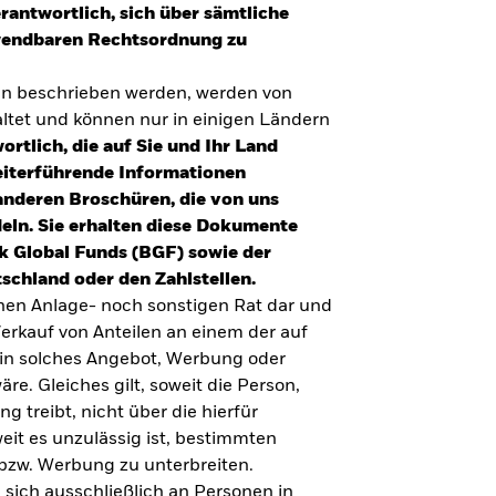
erantwortlich, sich über sämtliche
nwendbaren Rechtsordnung zu
en beschrieben werden, werden von
tet und können nur in einigen Ländern
ortlich, die auf Sie und Ihr Land
eiterführende Informationen
anderen Broschüren, die von uns
eln. Sie erhalten diese Dokumente
k Global Funds (BGF) sowie der
schland oder den Zahlstellen.
inen Anlage- noch sonstigen Rat dar und
erkauf von Anteilen an einem der auf
ein solches Angebot, Werbung oder
äre. Gleiches gilt, soweit die Person,
 treibt, nicht über die hierfür
weit es unzulässig ist, bestimmten
UMFRAGE ZUR ALTERSVORSORGE 2025
bzw. Werbung zu unterbreiten.
Realitätscheck Altersvorsorge. Wie
 sich ausschließlich an Personen in