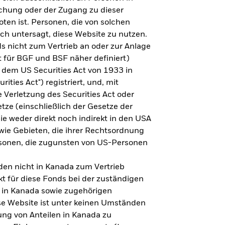
steht es um Ihre Altersvorsorge?
lichung oder der Zugang zu dieser
oten ist. Personen, die von solchen
ich untersagt, diese Website zu nutzen.
s nicht zum Vertrieb an oder zur Anlage
Zu den Ergebnissen
 für BGF und BSF näher definiert)
 dem US Securities Act von 1933 in
ities Act") registriert, und, mit
Verletzung des Securities Act oder
ze (einschließlich der Gesetze der
sie weder direkt noch indirekt in den USA
owie Gebieten, die ihrer Rechtsordnung
rsonen, die zugunsten von US-Personen
en nicht in Kanada zum Vertrieb
t für diese Fonds bei der zuständigen
 in Kanada sowie zugehörigen
ese Website ist unter keinen Umständen
ung von Anteilen in Kanada zu