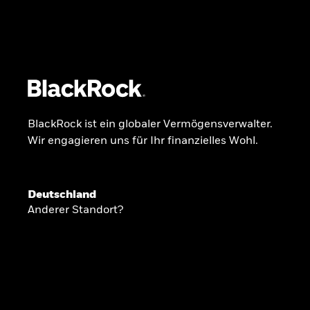
BlackRock
iShares
Aladdin
Unser Unternehmen
Über uns
Fonds
Anla
BlackRock ist ein globaler Vermögensverwalter.
Wir engagieren uns für Ihr finanzielles Wohl.
INSIDE THE MARKET
Anlageperspekti
Deutschland
Anderer Standort?
2026
Angesichts geopolitischer und politischer
konzentrieren wir uns im Frühjahr 2026 auf