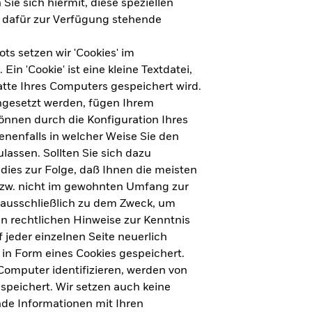
Sie sich hiermit, diese speziellen
e dafür zur Verfügung stehende
s setzen wir 'Cookies' im
n 'Cookie' ist eine kleine Textdatei,
tte Ihres Computers gespeichert wird.
ingesetzt werden, fügen Ihrem
nnen durch die Konfiguration Ihres
nenfalls in welcher Weise Sie den
lassen. Sollten Sie sich dazu
dies zur Folge, daß Ihnen die meisten
ht für Deutschland herunterladen
bzw. nicht im gewohnten Umfang zur
 ausschließlich zu dem Zweck, um
en rechtlichen Hinweise zur Kenntnis
ht für Europa herunterladen
jeder einzelnen Seite neuerlich
 in Form eines Cookies gespeichert.
omputer identifizieren, werden von
peichert. Wir setzen auch keine
nde Informationen mit Ihren