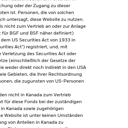
steht es um Ihre Altersvorsorge?
lichung oder der Zugang zu dieser
oten ist. Personen, die von solchen
ich untersagt, diese Website zu nutzen.
s nicht zum Vertrieb an oder zur Anlage
Zu den Ergebnissen
 für BGF und BSF näher definiert)
 dem US Securities Act von 1933 in
ities Act") registriert, und, mit
Verletzung des Securities Act oder
ze (einschließlich der Gesetze der
sie weder direkt noch indirekt in den USA
owie Gebieten, die ihrer Rechtsordnung
rsonen, die zugunsten von US-Personen
en nicht in Kanada zum Vertrieb
t für diese Fonds bei der zuständigen
 in Kanada sowie zugehörigen
ese Website ist unter keinen Umständen
ung von Anteilen in Kanada zu