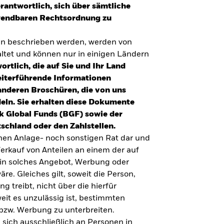
erantwortlich, sich über sämtliche
nwendbaren Rechtsordnung zu
en beschrieben werden, werden von
tet und können nur in einigen Ländern
ortlich, die auf Sie und Ihr Land
eiterführende Informationen
anderen Broschüren, die von uns
eln. Sie erhalten diese Dokumente
k Global Funds (BGF) sowie der
schland oder den Zahlstellen.
inen Anlage- noch sonstigen Rat dar und
erkauf von Anteilen an einem der auf
ein solches Angebot, Werbung oder
äre. Gleiches gilt, soweit die Person,
 treibt, nicht über die hierfür
weit es unzulässig ist, bestimmten
UMFRAGE ZUR ALTERSVORSORGE 2025
bzw. Werbung zu unterbreiten.
Realitätscheck Altersvorsorge. Wie
 sich ausschließlich an Personen in