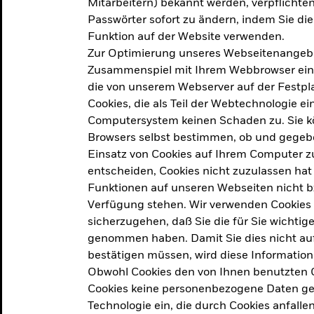
Mitarbeitern) bekannt werden, verpflichten 
ation
Passwörter sofort zu ändern, indem Sie di
Funktion auf der Website verwenden.
Zur Optimierung unseres Webseitenangebot
ern in
Zusammenspiel mit Ihrem Webbrowser ein. Ei
die von unserem Webserver auf der Festpla
Cookies, die als Teil der Webtechnologie e
Computersystem keinen Schaden zu. Sie kö
Browsers selbst bestimmen, ob und gegebe
Einsatz von Cookies auf Ihrem Computer zu
entscheiden, Cookies nicht zuzulassen hat 
geprodukt, das am
Den Beric
Funktionen auf unseren Webseiten nicht 
2025 verfolgt das
Verfügung stehen. Wir verwenden Cookies
tige demografische und
sicherzugehen, daß Sie die für Sie wichtig
Den Beric
te Vorschläge, um das
genommen haben. Damit Sie dies nicht auf 
ken.
bestätigen müssen, wird diese Information
Obwohl Cookies den von Ihnen benutzten C
Cookies keine personenbezogene Daten ges
Technologie ein, die durch Cookies anfalle