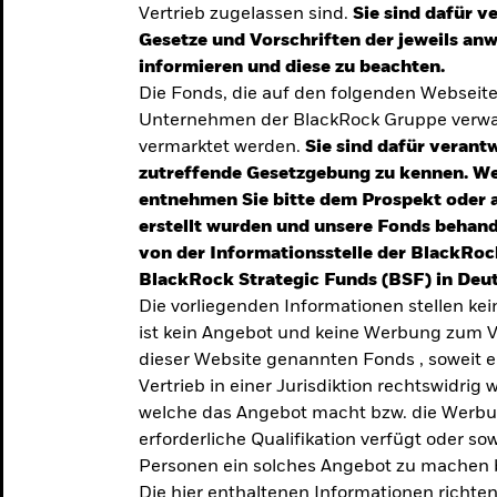
Vertrieb zugelassen sind.
Sie sind dafür v
te
Gesetze und Vorschriften der jeweils a
verlässigen
informieren und diese zu beachten.
Die Fonds, die auf den folgenden Webseit
iversifizierung
Unternehmen der BlackRock Gruppe verwal
 unsere Top-
vermarktet werden.
Sie sind dafür verantw
zutreffende Gesetzgebung zu kennen. W
entnehmen Sie bitte dem Prospekt oder 
erstellt wurden und unsere Fonds behand
von der Informationsstelle der BlackRoc
BlackRock Strategic Funds (BSF) in Deut
Die vorliegenden Informationen stellen ke
ist kein Angebot und keine Werbung zum V
dieser Website genannten Fonds , soweit 
Vertrieb in einer Jurisdiktion rechtswidrig w
welche das Angebot macht bzw. die Werbung
erforderliche Qualifikation verfügt oder so
TRENDS & IDEEN
Personen ein solches Angebot zu machen 
Entdecken Sie unsere
Die hier enthaltenen Informationen richten