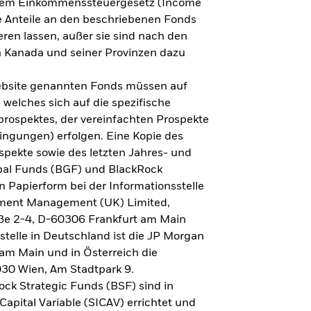
h dem Einkommenssteuergesetz (Income
ne Anteile an den beschriebenen Fonds
eren lassen, außer sie sind nach den
 Kanada und seiner Provinzen dazu
Website genannten Fonds müssen auf
welches sich auf die spezifische
prospektes, der vereinfachten Prospekte
ngungen) erfolgen. Eine Kopie des
spekte sowie des letzten Jahres- und
obal Funds (BGF) und BlackRock
n Papierform bei der Informationsstelle
tment Management (UK) Limited,
ße 2-4, D-60306 Frankfurt am Main
lstelle in Deutschland ist die JP Morgan
am Main und in Österreich die
030 Wien, Am Stadtpark 9.
ck Strategic Funds (BSF) sind in
apital Variable (SICAV) errichtet und