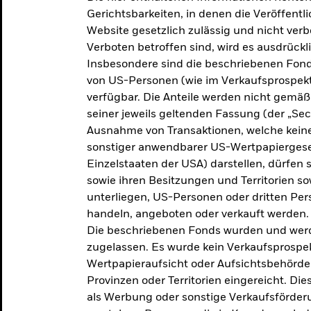
makroökonomischen
Gerichtsbarkeiten, in denen die Veröffent
Website gesetzlich zulässig und nicht verb
Einschätzungen und Anlageideen.
Verboten betroffen sind, wird es ausdrückl
Insbesondere sind die beschriebenen Fond
Aktuelle Einschätzungen
von US-Personen (wie im Verkaufsprospekt
verfügbar. Die Anteile werden nicht gemäß
seiner jeweils geltenden Fassung (der „Secur
Ausnahme von Transaktionen, welche keine 
sonstiger anwendbarer US-Wertpapiergeset
Einzelstaaten der USA) darstellen, dürfen 
sowie ihren Besitzungen und Territorien s
unterliegen, US-Personen oder dritten Pe
handeln, angeboten oder verkauft werden.
Die beschriebenen Fonds wurden und werd
zugelassen. Es wurde kein Verkaufsprospek
Wertpapieraufsicht oder Aufsichtsbehörde
Provinzen oder Territorien eingereicht. Di
als Werbung oder sonstige Verkaufsförder