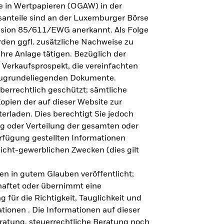
e in Wertpapieren (OGAW) in der
anteile sind an der Luxemburger Börse
ission 85/611/EWG anerkannt. Als Folge
en ggfl. zusätzliche Nachweise zu
Ihre Anlage tätigen. Bezüglich der
 Verkaufsprospekt, die vereinfachten
 zugrundeliegenden Dokumente.
eberrechtlich geschützt; sämtliche
opien der auf dieser Website zur
erladen. Dies berechtigt Sie jedoch
ung oder Verteilung der gesamten oder
erfügung gestellten Informationen
nicht-gewerblichen Zwecken (dies gilt
en in gutem Glauben veröffentlicht;
haftet oder übernimmt eine
 für die Richtigkeit, Tauglichkeit und
ationen . Die Informationen auf dieser
eratung, steuerrechtliche Beratung noch