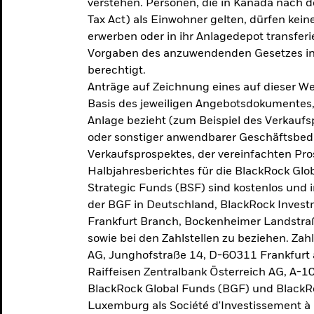
verstehen. Personen, die in Kanada nac
Tax Act) als Einwohner gelten, dürfen kei
erwerben oder in ihr Anlagedepot transferi
Vorgaben des anzuwendenden Gesetzes in
berechtigt.
Anträge auf Zeichnung eines auf dieser 
Basis des jeweiligen Angebotsdokumentes, 
Anlage bezieht (zum Beispiel des Verkaufs
oder sonstiger anwendbarer Geschäftsbedi
Verkaufsprospektes, der vereinfachten Pro
Halbjahresberichtes für die BlackRock Gl
Strategic Funds (BSF) sind kostenlos und i
der BGF in Deutschland, BlackRock Inves
Frankfurt Branch, Bockenheimer Landstra
sowie bei den Zahlstellen zu beziehen. Zah
AG, Junghofstraße 14, D-60311 Frankfurt 
Raiffeisen Zentralbank Österreich AG, A-1
BlackRock Global Funds (BGF) und BlackRo
Luxemburg als Société d'Investissement à C