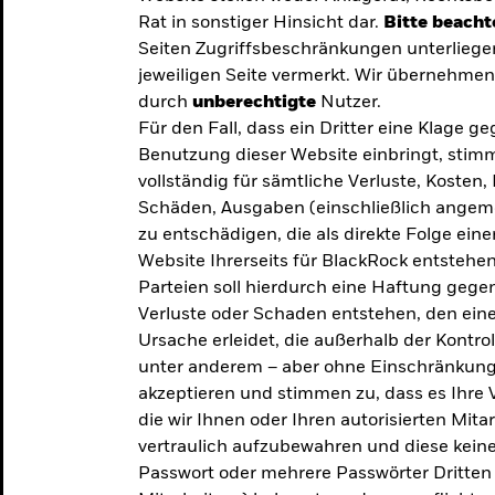
Rat in sonstiger Hinsicht dar.
Bitte beacht
Seiten Zugriffsbeschränkungen unterliege
jeweiligen Seite vermerkt. Wir übernehmen 
durch
unberechtigte
Nutzer.
Für den Fall, dass ein Dritter eine Klage 
Benutzung dieser Website einbringt, stimm
vollständig für sämtliche Verluste, Koste
Schäden, Ausgaben (einschließlich ange
zu entschädigen, die als direkte Folge ei
Website Ihrerseits für BlackRock entstehen
Parteien soll hierdurch eine Haftung gegen
Verluste oder Schaden entstehen, den eine
Ursache erleidet, die außerhalb der Kontroll
unter anderem – aber ohne Einschränkung 
akzeptieren und stimmen zu, dass es Ihre V
die wir Ihnen oder Ihren autorisierten Mit
y: Die
vertraulich aufzubewahren und diese keines
Passwort oder mehrere Passwörter Dritten 