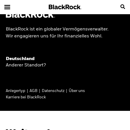
BlackRock ist ein globaler Vermögensverwalter.
INSIDE THE MARKET
Wir engagieren uns für Ihr finanzielles Wohl.
Anlageperspektiven
Deutschland
2026
Anderer Standort?
Angesichts geopolitischer und politischer
Unsicherheit konzentrieren wir uns im Frühjahr
Anlegertyp
AGB
Datenschutz
Über uns
2026 auf langfristige Wachstumschancen und
Karriere bei BlackRock
volatilitätsbedingte Marktverwerfungen. Wegen
der weniger zuverlässigen Duration suchen wir
auch anderswo nach Diversifizierung und
regelmäßigen Erträgen. Entdecken Sie unsere