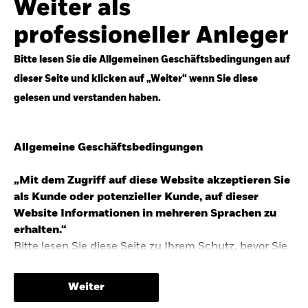
Weiter als
Top-Anlageideen für robustere Portfolios.
professioneller Anleger
Anlageperspektiven 2026 entdecken
Bitte lesen Sie die Allgemeinen Geschäftsbedingungen auf
dieser Seite und klicken auf „Weiter“ wenn Sie diese
gelesen und verstanden haben.
STUDIE 2025
Allgemeine Geschäftsbedingungen
People & Money Studie – mehr
Investmenttrends in Deutschland
„Mit dem Zugriff auf diese Website akzeptieren Sie
als Kunde oder potenzieller Kunde, auf dieser
Bericht entdecken
Website Informationen in mehreren Sprachen zu
erhalten.“
Bitte lesen Sie diese Seite zu Ihrem Schutz, bevor Sie
fortfahren, da sie bestimmte gesetzliche
TRENDS & IDEEN
Beschränkungen für die Verbreitung dieser
Weiter
Informationen enthält sowie Informationen darüber,
Entdecken Sie unsere makroökonomischen