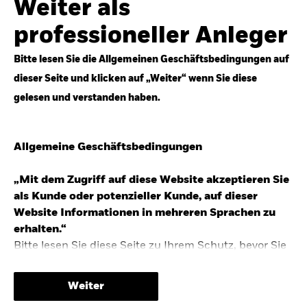
Weiter als
Top-Anlageideen für robustere Portfolios.
professioneller Anleger
Anlageperspektiven 2026 entdecken
Bitte lesen Sie die Allgemeinen Geschäftsbedingungen auf
dieser Seite und klicken auf „Weiter“ wenn Sie diese
gelesen und verstanden haben.
STUDIE 2025
Allgemeine Geschäftsbedingungen
People & Money Studie – mehr
Investmenttrends in Deutschland
„Mit dem Zugriff auf diese Website akzeptieren Sie
als Kunde oder potenzieller Kunde, auf dieser
Bericht entdecken
Website Informationen in mehreren Sprachen zu
erhalten.“
Bitte lesen Sie diese Seite zu Ihrem Schutz, bevor Sie
fortfahren, da sie bestimmte gesetzliche
TRENDS & IDEEN
Beschränkungen für die Verbreitung dieser
Weiter
Informationen enthält sowie Informationen darüber,
Entdecken Sie unsere makroökonomischen