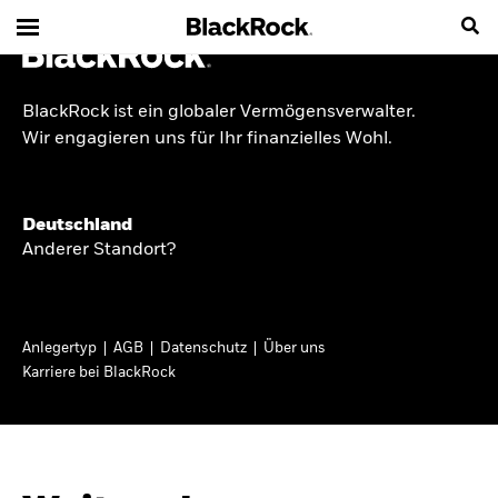
BlackRock ist ein globaler Vermögensverwalter.
INSIDE THE MARKET
Wir engagieren uns für Ihr finanzielles Wohl.
Anlageperspektiven
Deutschland
2026
Anderer Standort?
Angesichts geopolitischer und politischer
Unsicherheit konzentrieren wir uns im Frühjahr
Anlegertyp
AGB
Datenschutz
Über uns
2026 auf langfristige Wachstumschancen und
Karriere bei BlackRock
volatilitätsbedingte Marktverwerfungen. Wegen
der weniger zuverlässigen Duration suchen wir
auch anderswo nach Diversifizierung und
regelmäßigen Erträgen. Entdecken Sie unsere