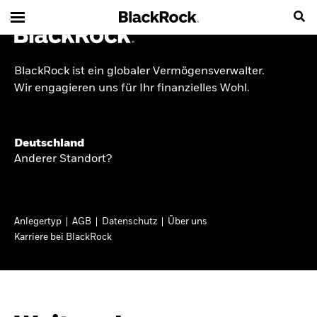
BlackRock ist ein globaler Vermögensverwalter.
INSIDE THE MARKET
Wir engagieren uns für Ihr finanzielles Wohl.
Anlageperspektiven
Deutschland
2026
Anderer Standort?
Angesichts geopolitischer und politischer
Unsicherheit konzentrieren wir uns im Frühjahr
Anlegertyp
AGB
Datenschutz
Über uns
2026 auf langfristige Wachstumschancen und
Karriere bei BlackRock
volatilitätsbedingte Marktverwerfungen. Wegen
der weniger zuverlässigen Duration suchen wir
auch anderswo nach Diversifizierung und
regelmäßigen Erträgen. Entdecken Sie unsere