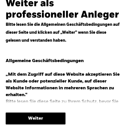
Weiter als
Top-Anlageideen für robustere Portfolios.
professioneller Anleger
Anlageperspektiven 2026 entdecken
Bitte lesen Sie die Allgemeinen Geschäftsbedingungen auf
dieser Seite und klicken auf „Weiter“ wenn Sie diese
gelesen und verstanden haben.
STUDIE 2025
Allgemeine Geschäftsbedingungen
People & Money Studie – mehr
Investmenttrends in Deutschland
„Mit dem Zugriff auf diese Website akzeptieren Sie
als Kunde oder potenzieller Kunde, auf dieser
Bericht entdecken
Website Informationen in mehreren Sprachen zu
erhalten.“
Bitte lesen Sie diese Seite zu Ihrem Schutz, bevor Sie
fortfahren, da sie bestimmte gesetzliche
TRENDS & IDEEN
Beschränkungen für die Verbreitung dieser
Weiter
Informationen enthält sowie Informationen darüber,
Entdecken Sie unsere makroökonomischen