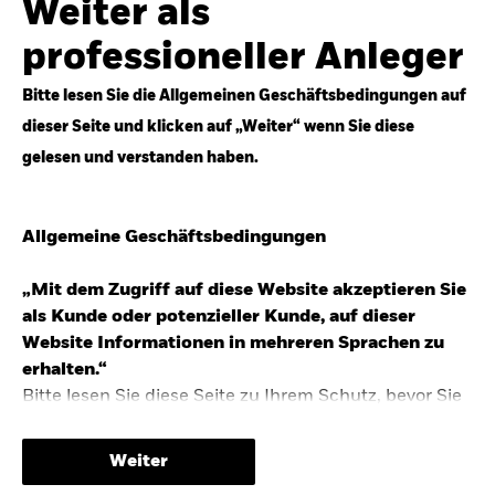
Weiter als
Top-Anlageideen für robustere Portfolios.
professioneller Anleger
Anlageperspektiven 2026 entdecken
Bitte lesen Sie die Allgemeinen Geschäftsbedingungen auf
dieser Seite und klicken auf „Weiter“ wenn Sie diese
gelesen und verstanden haben.
STUDIE 2025
Allgemeine Geschäftsbedingungen
People & Money Studie – mehr
Investmenttrends in Deutschland
„Mit dem Zugriff auf diese Website akzeptieren Sie
als Kunde oder potenzieller Kunde, auf dieser
Bericht entdecken
Website Informationen in mehreren Sprachen zu
erhalten.“
Bitte lesen Sie diese Seite zu Ihrem Schutz, bevor Sie
fortfahren, da sie bestimmte gesetzliche
TRENDS & IDEEN
Beschränkungen für die Verbreitung dieser
Weiter
Informationen enthält sowie Informationen darüber,
Entdecken Sie unsere makroökonomischen