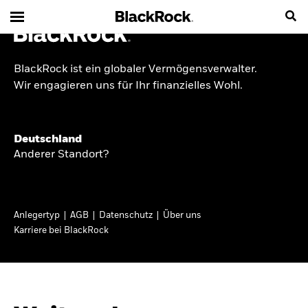
BlackRock ist ein globaler Vermögensverwalter.
INSIDE THE MARKET
Wir engagieren uns für Ihr finanzielles Wohl.
Anlageperspektiven
Deutschland
2026
Anderer Standort?
Angesichts geopolitischer und politischer
Unsicherheit konzentrieren wir uns im Frühjahr
Anlegertyp
AGB
Datenschutz
Über uns
2026 auf langfristige Wachstumschancen und
Karriere bei BlackRock
volatilitätsbedingte Marktverwerfungen. Wegen
der weniger zuverlässigen Duration suchen wir
auch anderswo nach Diversifizierung und
regelmäßigen Erträgen. Entdecken Sie unsere