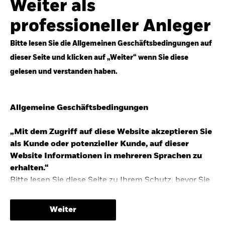
Weiter als
Top-Anlageideen für robustere Portfolios.
professioneller Anleger
Anlageperspektiven 2026 entdecken
Bitte lesen Sie die Allgemeinen Geschäftsbedingungen auf
dieser Seite und klicken auf „Weiter“ wenn Sie diese
gelesen und verstanden haben.
STUDIE 2025
Allgemeine Geschäftsbedingungen
People & Money Studie – mehr
Investmenttrends in Deutschland
„Mit dem Zugriff auf diese Website akzeptieren Sie
als Kunde oder potenzieller Kunde, auf dieser
Bericht entdecken
Website Informationen in mehreren Sprachen zu
erhalten.“
Bitte lesen Sie diese Seite zu Ihrem Schutz, bevor Sie
fortfahren, da sie bestimmte gesetzliche
TRENDS & IDEEN
Beschränkungen für die Verbreitung dieser
Weiter
Informationen enthält sowie Informationen darüber,
Entdecken Sie unsere makroökonomischen