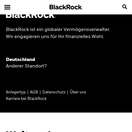
BlackRock ist ein globaler Vermögensverwalter.
INSIDE THE MARKET
Wir engagieren uns für Ihr finanzielles Wohl.
Anlageperspektiven
Deutschland
2026
Anderer Standort?
Angesichts geopolitischer und politischer
Unsicherheit konzentrieren wir uns im Frühjahr
Anlegertyp
AGB
Datenschutz
Über uns
2026 auf langfristige Wachstumschancen und
Karriere bei BlackRock
volatilitätsbedingte Marktverwerfungen. Wegen
der weniger zuverlässigen Duration suchen wir
auch anderswo nach Diversifizierung und
regelmäßigen Erträgen. Entdecken Sie unsere