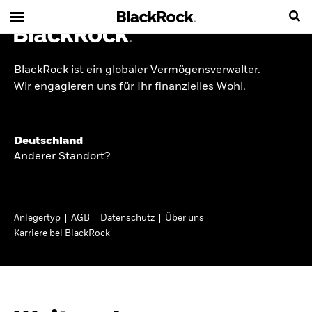
BlackRock ist ein globaler Vermögensverwalter.
INSIDE THE MARKET
Wir engagieren uns für Ihr finanzielles Wohl.
Anlageperspektiven
Deutschland
2026
Anderer Standort?
Angesichts geopolitischer und politischer
Unsicherheit konzentrieren wir uns im Frühjahr
Anlegertyp
AGB
Datenschutz
Über uns
2026 auf langfristige Wachstumschancen und
Karriere bei BlackRock
volatilitätsbedingte Marktverwerfungen. Wegen
der weniger zuverlässigen Duration suchen wir
auch anderswo nach Diversifizierung und
regelmäßigen Erträgen. Entdecken Sie unsere