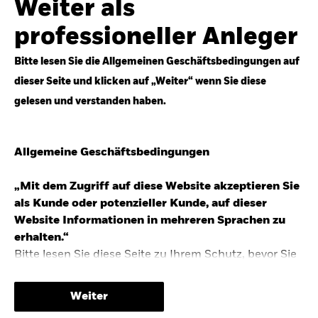
Weiter als
Top-Anlageideen für robustere Portfolios.
professioneller Anleger
Anlageperspektiven 2026 entdecken
Bitte lesen Sie die Allgemeinen Geschäftsbedingungen auf
dieser Seite und klicken auf „Weiter“ wenn Sie diese
gelesen und verstanden haben.
STUDIE 2025
Allgemeine Geschäftsbedingungen
People & Money Studie – mehr
Investmenttrends in Deutschland
„Mit dem Zugriff auf diese Website akzeptieren Sie
als Kunde oder potenzieller Kunde, auf dieser
Bericht entdecken
Website Informationen in mehreren Sprachen zu
erhalten.“
Bitte lesen Sie diese Seite zu Ihrem Schutz, bevor Sie
fortfahren, da sie bestimmte gesetzliche
TRENDS & IDEEN
Beschränkungen für die Verbreitung dieser
Weiter
Informationen enthält sowie Informationen darüber,
Entdecken Sie unsere makroökonomischen