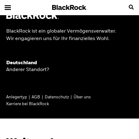
BlackRock ist ein globaler Vermögensverwalter.
INSIDE THE MARKET
Wir engagieren uns für Ihr finanzielles Wohl.
Anlageperspektiven
Deutschland
2026
Anderer Standort?
Angesichts geopolitischer und politischer
Unsicherheit konzentrieren wir uns im Frühjahr
Anlegertyp
AGB
Datenschutz
Über uns
2026 auf langfristige Wachstumschancen und
Karriere bei BlackRock
volatilitätsbedingte Marktverwerfungen. Wegen
der weniger zuverlässigen Duration suchen wir
auch anderswo nach Diversifizierung und
regelmäßigen Erträgen. Entdecken Sie unsere