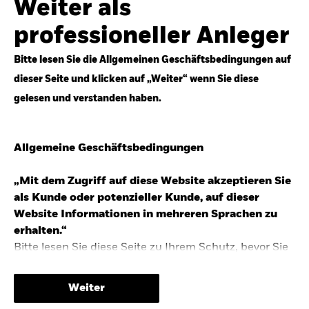
Weiter als
Top-Anlageideen für robustere Portfolios.
professioneller Anleger
Anlageperspektiven 2026 entdecken
Bitte lesen Sie die Allgemeinen Geschäftsbedingungen auf
dieser Seite und klicken auf „Weiter“ wenn Sie diese
gelesen und verstanden haben.
STUDIE 2025
Allgemeine Geschäftsbedingungen
People & Money Studie – mehr
Investmenttrends in Deutschland
„Mit dem Zugriff auf diese Website akzeptieren Sie
als Kunde oder potenzieller Kunde, auf dieser
Bericht entdecken
Website Informationen in mehreren Sprachen zu
erhalten.“
Bitte lesen Sie diese Seite zu Ihrem Schutz, bevor Sie
fortfahren, da sie bestimmte gesetzliche
TRENDS & IDEEN
Beschränkungen für die Verbreitung dieser
Weiter
Informationen enthält sowie Informationen darüber,
Entdecken Sie unsere makroökonomischen