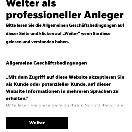
Weiter als
Top-Anlageideen für robustere Portfolios.
professioneller Anleger
Anlageperspektiven 2026 entdecken
Bitte lesen Sie die Allgemeinen Geschäftsbedingungen auf
dieser Seite und klicken auf „Weiter“ wenn Sie diese
gelesen und verstanden haben.
STUDIE 2025
Allgemeine Geschäftsbedingungen
People & Money Studie – mehr
Investmenttrends in Deutschland
„Mit dem Zugriff auf diese Website akzeptieren Sie
als Kunde oder potenzieller Kunde, auf dieser
Bericht entdecken
Website Informationen in mehreren Sprachen zu
erhalten.“
Bitte lesen Sie diese Seite zu Ihrem Schutz, bevor Sie
fortfahren, da sie bestimmte gesetzliche
TRENDS & IDEEN
Beschränkungen für die Verbreitung dieser
Weiter
Informationen enthält sowie Informationen darüber,
Entdecken Sie unsere makroökonomischen