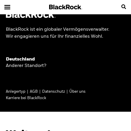
BlackRock ist ein globaler Vermögensverwalter.
INSIDE THE MARKET
Wir engagieren uns für Ihr finanzielles Wohl.
Anlageperspektiven
Deutschland
2026
Anderer Standort?
Angesichts geopolitischer und politischer
Unsicherheit konzentrieren wir uns im Frühjahr
Anlegertyp
AGB
Datenschutz
Über uns
2026 auf langfristige Wachstumschancen und
Karriere bei BlackRock
volatilitätsbedingte Marktverwerfungen. Wegen
der weniger zuverlässigen Duration suchen wir
auch anderswo nach Diversifizierung und
regelmäßigen Erträgen. Entdecken Sie unsere