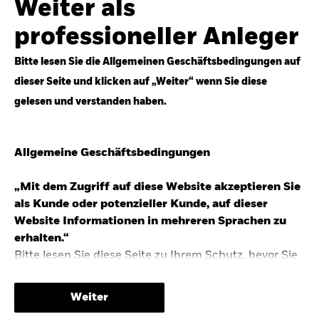
Weiter als
Top-Anlageideen für robustere Portfolios.
professioneller Anleger
Anlageperspektiven 2026 entdecken
Bitte lesen Sie die Allgemeinen Geschäftsbedingungen auf
dieser Seite und klicken auf „Weiter“ wenn Sie diese
gelesen und verstanden haben.
STUDIE 2025
Allgemeine Geschäftsbedingungen
People & Money Studie – mehr
Investmenttrends in Deutschland
„Mit dem Zugriff auf diese Website akzeptieren Sie
als Kunde oder potenzieller Kunde, auf dieser
Bericht entdecken
Website Informationen in mehreren Sprachen zu
erhalten.“
Bitte lesen Sie diese Seite zu Ihrem Schutz, bevor Sie
fortfahren, da sie bestimmte gesetzliche
TRENDS & IDEEN
Beschränkungen für die Verbreitung dieser
Weiter
Informationen enthält sowie Informationen darüber,
Entdecken Sie unsere makroökonomischen