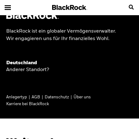
BlackRock ist ein globaler Vermögensverwalter.
INSIDE THE MARKET
Wir engagieren uns für Ihr finanzielles Wohl.
Anlageperspektiven
Deutschland
2026
Anderer Standort?
Angesichts geopolitischer und politischer
Unsicherheit konzentrieren wir uns im Frühjahr
Anlegertyp
AGB
Datenschutz
Über uns
2026 auf langfristige Wachstumschancen und
Karriere bei BlackRock
volatilitätsbedingte Marktverwerfungen. Wegen
der weniger zuverlässigen Duration suchen wir
auch anderswo nach Diversifizierung und
regelmäßigen Erträgen. Entdecken Sie unsere