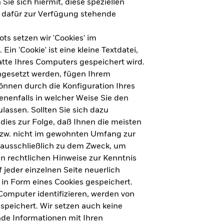
Sie sich hiermit, diese speziellen
e dafür zur Verfügung stehende
s setzen wir 'Cookies' im
n 'Cookie' ist eine kleine Textdatei,
tte Ihres Computers gespeichert wird.
ingesetzt werden, fügen Ihrem
nnen durch die Konfiguration Ihres
nenfalls in welcher Weise Sie den
lassen. Sollten Sie sich dazu
dies zur Folge, daß Ihnen die meisten
ht für Deutschland herunterladen
bzw. nicht im gewohnten Umfang zur
 ausschließlich zu dem Zweck, um
en rechtlichen Hinweise zur Kenntnis
ht für Europa herunterladen
jeder einzelnen Seite neuerlich
 in Form eines Cookies gespeichert.
omputer identifizieren, werden von
peichert. Wir setzen auch keine
nde Informationen mit Ihren