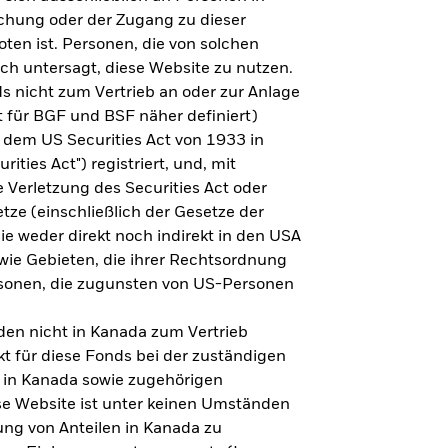
steht es um Ihre Altersvorsorge?
lichung oder der Zugang zu dieser
oten ist. Personen, die von solchen
ich untersagt, diese Website zu nutzen.
s nicht zum Vertrieb an oder zur Anlage
Zu den Ergebnissen
 für BGF und BSF näher definiert)
 dem US Securities Act von 1933 in
ities Act") registriert, und, mit
Verletzung des Securities Act oder
ze (einschließlich der Gesetze der
sie weder direkt noch indirekt in den USA
owie Gebieten, die ihrer Rechtsordnung
rsonen, die zugunsten von US-Personen
en nicht in Kanada zum Vertrieb
t für diese Fonds bei der zuständigen
 in Kanada sowie zugehörigen
ese Website ist unter keinen Umständen
ung von Anteilen in Kanada zu