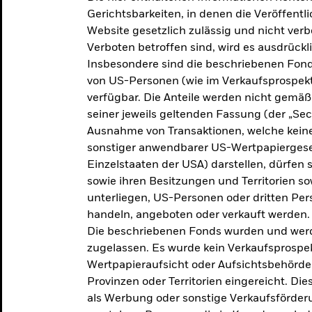
makroökonomischen
Gerichtsbarkeiten, in denen die Veröffent
Website gesetzlich zulässig und nicht verb
Einschätzungen und Anlageideen.
Verboten betroffen sind, wird es ausdrückl
Insbesondere sind die beschriebenen Fond
Aktuelle Einschätzungen
von US-Personen (wie im Verkaufsprospekt
verfügbar. Die Anteile werden nicht gemäß
seiner jeweils geltenden Fassung (der „Secur
Ausnahme von Transaktionen, welche keine 
sonstiger anwendbarer US-Wertpapiergeset
Einzelstaaten der USA) darstellen, dürfen 
sowie ihren Besitzungen und Territorien s
unterliegen, US-Personen oder dritten Pe
handeln, angeboten oder verkauft werden.
Die beschriebenen Fonds wurden und werd
zugelassen. Es wurde kein Verkaufsprospek
Wertpapieraufsicht oder Aufsichtsbehörde
Provinzen oder Territorien eingereicht. Di
als Werbung oder sonstige Verkaufsförder