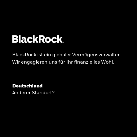
BlackRock
iShares
Aladdin
Unser Unternehmen
Über uns
Fonds
Anla
BlackRock ist ein globaler Vermögensverwalter.
Wir engagieren uns für Ihr finanzielles Wohl.
INSIDE THE MARKET
Anlageperspekti
Deutschland
Anderer Standort?
2026
Angesichts geopolitischer und politischer
konzentrieren wir uns im Frühjahr 2026 auf