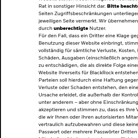
Rat in sonstiger Hinsicht dar.
Bitte beacht
Seiten Zugriffsbeschränkungen unterliege
jeweiligen Seite vermerkt. Wir übernehmen 
durch
unberechtigte
Nutzer.
Für den Fall, dass ein Dritter eine Klage 
Benutzung dieser Website einbringt, stimm
vollständig für sämtliche Verluste, Koste
Schäden, Ausgaben (einschließlich ange
zu entschädigen, die als direkte Folge ei
Website Ihrerseits für BlackRock entstehen
Parteien soll hierdurch eine Haftung gegen
Verluste oder Schaden entstehen, den eine
Ursache erleidet, die außerhalb der Kontroll
unter anderem – aber ohne Einschränkung 
akzeptieren und stimmen zu, dass es Ihre V
die wir Ihnen oder Ihren autorisierten Mit
y: Die
vertraulich aufzubewahren und diese keines
Passwort oder mehrere Passwörter Dritten 