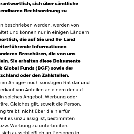
erantwortlich, sich über sämtliche
nwendbaren Rechtsordnung zu
en beschrieben werden, werden von
tet und können nur in einigen Ländern
ortlich, die auf Sie und Ihr Land
eiterführende Informationen
anderen Broschüren, die von uns
eln. Sie erhalten diese Dokumente
k Global Funds (BGF) sowie der
schland oder den Zahlstellen.
inen Anlage- noch sonstigen Rat dar und
erkauf von Anteilen an einem der auf
ein solches Angebot, Werbung oder
äre. Gleiches gilt, soweit die Person,
 treibt, nicht über die hierfür
weit es unzulässig ist, bestimmten
UMFRAGE ZUR ALTERSVORSORGE 2025
bzw. Werbung zu unterbreiten.
Realitätscheck Altersvorsorge. Wie
 sich ausschließlich an Personen in