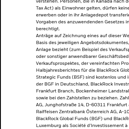
verstehen. Personen, die in Kanada nac
Tax Act) als Einwohner gelten, dürfen kei
erwerben oder in ihr Anlagedepot transferi
Vorgaben des anzuwendenden Gesetzes in
berechtigt.
Anträge auf Zeichnung eines auf dieser 
Basis des jeweiligen Angebotsdokumentes, 
Anlage bezieht (zum Beispiel des Verkaufs
oder sonstiger anwendbarer Geschäftsbedi
Verkaufsprospektes, der vereinfachten Pro
Halbjahresberichtes für die BlackRock Gl
Strategic Funds (BSF) sind kostenlos und i
der BGF in Deutschland, BlackRock Inves
Frankfurt Branch, Bockenheimer Landstra
sowie bei den Zahlstellen zu beziehen. Zah
AG, Junghofstraße 14, D-60311 Frankfurt 
Raiffeisen Zentralbank Österreich AG, A-1
BlackRock Global Funds (BGF) und BlackRo
Luxemburg als Société d'Investissement à C