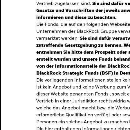
Vertrieb zugelassen sind.
Sie sind dafür v
te
Gesetze und Vorschriften der jeweils a
verlässigen
informieren und diese zu beachten.
Die Fonds, die auf den folgenden Webseit
iversifizierung
Unternehmen der BlackRock Gruppe verwal
 unsere Top-
vermarktet werden.
Sie sind dafür verantw
zutreffende Gesetzgebung zu kennen. W
entnehmen Sie bitte dem Prospekt oder 
erstellt wurden und unsere Fonds behand
von der Informationsstelle der BlackRoc
BlackRock Strategic Funds (BSF) in Deut
Die vorliegenden Informationen stellen ke
ist kein Angebot und keine Werbung zum V
dieser Website genannten Fonds , soweit 
Vertrieb in einer Jurisdiktion rechtswidrig w
welche das Angebot macht bzw. die Werbung
erforderliche Qualifikation verfügt oder so
TRENDS & IDEEN
Personen ein solches Angebot zu machen 
Entdecken Sie unsere
Die hier enthaltenen Informationen richten