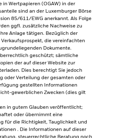
e in Wertpapieren (OGAW) in der
anteile sind an der Luxemburger Börse
ission 85/611/EWG anerkannt. Als Folge
en ggfl. zusätzliche Nachweise zu
Ihre Anlage tätigen. Bezüglich der
 Verkaufsprospekt, die vereinfachten
 zugrundeliegenden Dokumente.
eberrechtlich geschützt; sämtliche
opien der auf dieser Website zur
erladen. Dies berechtigt Sie jedoch
ung oder Verteilung der gesamten oder
erfügung gestellten Informationen
nicht-gewerblichen Zwecken (dies gilt
en in gutem Glauben veröffentlicht;
haftet oder übernimmt eine
 für die Richtigkeit, Tauglichkeit und
ationen . Die Informationen auf dieser
eratung, steuerrechtliche Beratung noch