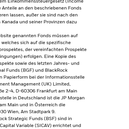
h dem Einkommenssteuergesetz (Income
ne Anteile an den beschriebenen Fonds
eren lassen, außer sie sind nach den
 Kanada und seiner Provinzen dazu
Website genannten Fonds müssen auf
welches sich auf die spezifische
prospektes, der vereinfachten Prospekte
ngungen) erfolgen. Eine Kopie des
spekte sowie des letzten Jahres- und
obal Funds (BGF) und BlackRock
n Papierform bei der Informationsstelle
tment Management (UK) Limited,
ße 2-4, D-60306 Frankfurt am Main
lstelle in Deutschland ist die JP Morgan
am Main und in Österreich die
030 Wien, Am Stadtpark 9.
ck Strategic Funds (BSF) sind in
apital Variable (SICAV) errichtet und