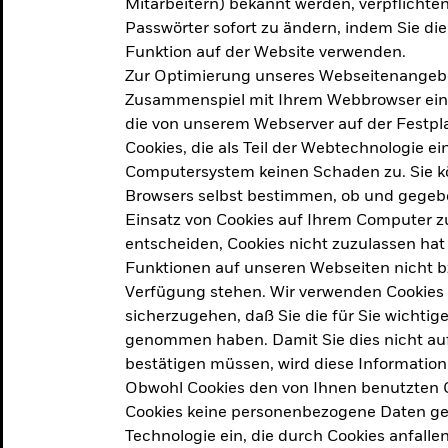
Mitarbeitern) bekannt werden, verpflichten 
ation
Passwörter sofort zu ändern, indem Sie di
Funktion auf der Website verwenden.
Zur Optimierung unseres Webseitenangebot
ern in
Zusammenspiel mit Ihrem Webbrowser ein. Ei
die von unserem Webserver auf der Festpla
Cookies, die als Teil der Webtechnologie e
Computersystem keinen Schaden zu. Sie kö
Browsers selbst bestimmen, ob und gegebe
Einsatz von Cookies auf Ihrem Computer zu
entscheiden, Cookies nicht zuzulassen hat 
geprodukt, das am
Den Beric
Funktionen auf unseren Webseiten nicht 
2025 verfolgt das
Verfügung stehen. Wir verwenden Cookies
tige demografische und
sicherzugehen, daß Sie die für Sie wichtig
Den Beric
te Vorschläge, um das
genommen haben. Damit Sie dies nicht auf 
ken.
bestätigen müssen, wird diese Information
Obwohl Cookies den von Ihnen benutzten C
Cookies keine personenbezogene Daten ges
Technologie ein, die durch Cookies anfalle