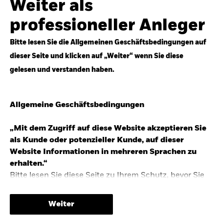
Weiter als
Top-Anlageideen für robustere Portfolios.
professioneller Anleger
Anlageperspektiven 2026 entdecken
Bitte lesen Sie die Allgemeinen Geschäftsbedingungen auf
dieser Seite und klicken auf „Weiter“ wenn Sie diese
gelesen und verstanden haben.
STUDIE 2025
Allgemeine Geschäftsbedingungen
People & Money Studie – mehr
Investmenttrends in Deutschland
„Mit dem Zugriff auf diese Website akzeptieren Sie
als Kunde oder potenzieller Kunde, auf dieser
Bericht entdecken
Website Informationen in mehreren Sprachen zu
erhalten.“
Bitte lesen Sie diese Seite zu Ihrem Schutz, bevor Sie
fortfahren, da sie bestimmte gesetzliche
TRENDS & IDEEN
Beschränkungen für die Verbreitung dieser
Weiter
Informationen enthält sowie Informationen darüber,
Entdecken Sie unsere makroökonomischen