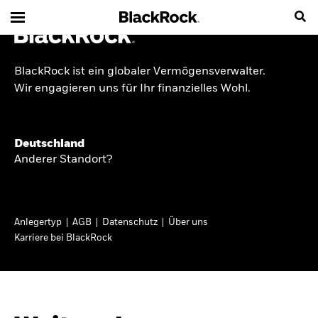
BlackRock ist ein globaler Vermögensverwalter.
INSIDE THE MARKET
Wir engagieren uns für Ihr finanzielles Wohl.
Anlageperspektiven
Deutschland
2026
Anderer Standort?
Angesichts geopolitischer und politischer
Unsicherheit konzentrieren wir uns im Frühjahr
Anlegertyp
AGB
Datenschutz
Über uns
2026 auf langfristige Wachstumschancen und
Karriere bei BlackRock
volatilitätsbedingte Marktverwerfungen. Wegen
der weniger zuverlässigen Duration suchen wir
auch anderswo nach Diversifizierung und
regelmäßigen Erträgen. Entdecken Sie unsere