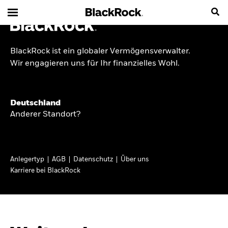
BlackRock ist ein globaler Vermögensverwalter.
INSIDE THE MARKET
Wir engagieren uns für Ihr finanzielles Wohl.
Anlageperspektiven
Deutschland
2026
Anderer Standort?
Angesichts geopolitischer und politischer
Unsicherheit konzentrieren wir uns im Frühjahr
Anlegertyp
AGB
Datenschutz
Über uns
2026 auf langfristige Wachstumschancen und
Karriere bei BlackRock
volatilitätsbedingte Marktverwerfungen. Wegen
der weniger zuverlässigen Duration suchen wir
auch anderswo nach Diversifizierung und
regelmäßigen Erträgen. Entdecken Sie unsere