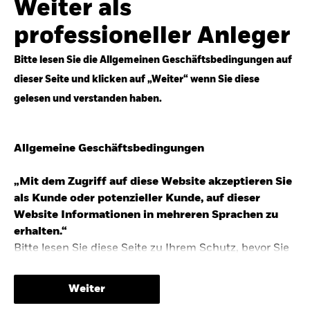
Weiter als
Top-Anlageideen für robustere Portfolios.
professioneller Anleger
Anlageperspektiven 2026 entdecken
Bitte lesen Sie die Allgemeinen Geschäftsbedingungen auf
dieser Seite und klicken auf „Weiter“ wenn Sie diese
gelesen und verstanden haben.
STUDIE 2025
Allgemeine Geschäftsbedingungen
People & Money Studie – mehr
Investmenttrends in Deutschland
„Mit dem Zugriff auf diese Website akzeptieren Sie
als Kunde oder potenzieller Kunde, auf dieser
Bericht entdecken
Website Informationen in mehreren Sprachen zu
erhalten.“
Bitte lesen Sie diese Seite zu Ihrem Schutz, bevor Sie
fortfahren, da sie bestimmte gesetzliche
TRENDS & IDEEN
Beschränkungen für die Verbreitung dieser
Weiter
Informationen enthält sowie Informationen darüber,
Entdecken Sie unsere makroökonomischen