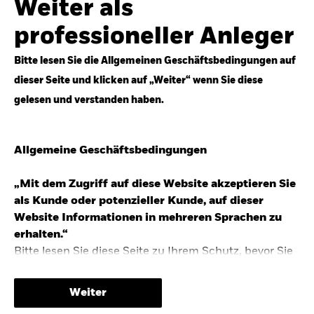
Weiter als
Top-Anlageideen für robustere Portfolios.
professioneller Anleger
Anlageperspektiven 2026 entdecken
Bitte lesen Sie die Allgemeinen Geschäftsbedingungen auf
dieser Seite und klicken auf „Weiter“ wenn Sie diese
gelesen und verstanden haben.
STUDIE 2025
Allgemeine Geschäftsbedingungen
People & Money Studie – mehr
Investmenttrends in Deutschland
„Mit dem Zugriff auf diese Website akzeptieren Sie
als Kunde oder potenzieller Kunde, auf dieser
Bericht entdecken
Website Informationen in mehreren Sprachen zu
erhalten.“
Bitte lesen Sie diese Seite zu Ihrem Schutz, bevor Sie
fortfahren, da sie bestimmte gesetzliche
TRENDS & IDEEN
Beschränkungen für die Verbreitung dieser
Weiter
Informationen enthält sowie Informationen darüber,
Entdecken Sie unsere makroökonomischen