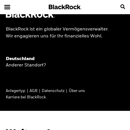
BlackRock ist ein globaler Vermögensverwalter.
INSIDE THE MARKET
Wir engagieren uns für Ihr finanzielles Wohl.
Anlageperspektiven
Deutschland
2026
Anderer Standort?
Angesichts geopolitischer und politischer
Unsicherheit konzentrieren wir uns im Frühjahr
Anlegertyp
AGB
Datenschutz
Über uns
2026 auf langfristige Wachstumschancen und
Karriere bei BlackRock
volatilitätsbedingte Marktverwerfungen. Wegen
der weniger zuverlässigen Duration suchen wir
auch anderswo nach Diversifizierung und
regelmäßigen Erträgen. Entdecken Sie unsere