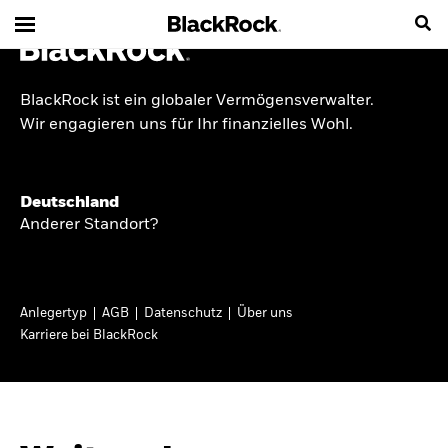
BlackRock ist ein globaler Vermögensverwalter.
INSIDE THE MARKET
Wir engagieren uns für Ihr finanzielles Wohl.
Anlageperspektiven
Deutschland
2026
Anderer Standort?
Angesichts geopolitischer und politischer
Unsicherheit konzentrieren wir uns im Frühjahr
Anlegertyp
AGB
Datenschutz
Über uns
2026 auf langfristige Wachstumschancen und
Karriere bei BlackRock
volatilitätsbedingte Marktverwerfungen. Wegen
der weniger zuverlässigen Duration suchen wir
auch anderswo nach Diversifizierung und
regelmäßigen Erträgen. Entdecken Sie unsere