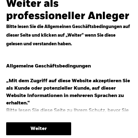
Weiter als
Top-Anlageideen für robustere Portfolios.
professioneller Anleger
Anlageperspektiven 2026 entdecken
Bitte lesen Sie die Allgemeinen Geschäftsbedingungen auf
dieser Seite und klicken auf „Weiter“ wenn Sie diese
gelesen und verstanden haben.
STUDIE 2025
Allgemeine Geschäftsbedingungen
People & Money Studie – mehr
Investmenttrends in Deutschland
„Mit dem Zugriff auf diese Website akzeptieren Sie
als Kunde oder potenzieller Kunde, auf dieser
Bericht entdecken
Website Informationen in mehreren Sprachen zu
erhalten.“
Bitte lesen Sie diese Seite zu Ihrem Schutz, bevor Sie
fortfahren, da sie bestimmte gesetzliche
TRENDS & IDEEN
Beschränkungen für die Verbreitung dieser
Weiter
Informationen enthält sowie Informationen darüber,
Entdecken Sie unsere makroökonomischen