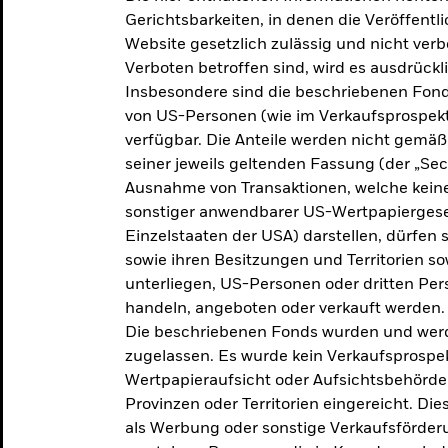
makroökonomischen
Gerichtsbarkeiten, in denen die Veröffent
Website gesetzlich zulässig und nicht verb
Einschätzungen und Anlageideen.
Verboten betroffen sind, wird es ausdrückl
Insbesondere sind die beschriebenen Fond
Aktuelle Einschätzungen
von US-Personen (wie im Verkaufsprospekt
verfügbar. Die Anteile werden nicht gemäß
seiner jeweils geltenden Fassung (der „Secur
Ausnahme von Transaktionen, welche keine 
sonstiger anwendbarer US-Wertpapiergeset
Einzelstaaten der USA) darstellen, dürfen 
sowie ihren Besitzungen und Territorien s
unterliegen, US-Personen oder dritten Pe
handeln, angeboten oder verkauft werden.
Die beschriebenen Fonds wurden und werd
zugelassen. Es wurde kein Verkaufsprospek
Wertpapieraufsicht oder Aufsichtsbehörde
Provinzen oder Territorien eingereicht. Di
als Werbung oder sonstige Verkaufsförder