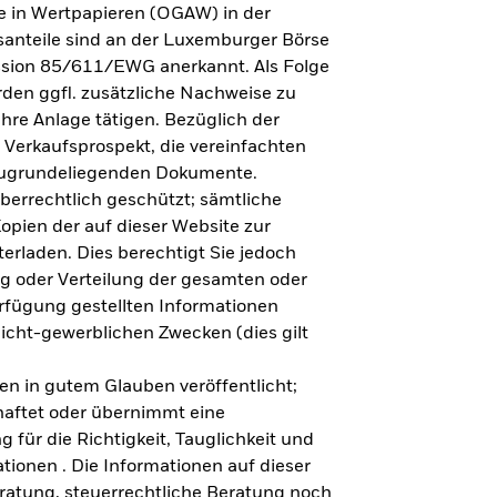
e in Wertpapieren (OGAW) in der
anteile sind an der Luxemburger Börse
ission 85/611/EWG anerkannt. Als Folge
en ggfl. zusätzliche Nachweise zu
Ihre Anlage tätigen. Bezüglich der
 Verkaufsprospekt, die vereinfachten
 zugrundeliegenden Dokumente.
eberrechtlich geschützt; sämtliche
opien der auf dieser Website zur
erladen. Dies berechtigt Sie jedoch
ung oder Verteilung der gesamten oder
erfügung gestellten Informationen
nicht-gewerblichen Zwecken (dies gilt
en in gutem Glauben veröffentlicht;
haftet oder übernimmt eine
 für die Richtigkeit, Tauglichkeit und
ationen . Die Informationen auf dieser
eratung, steuerrechtliche Beratung noch