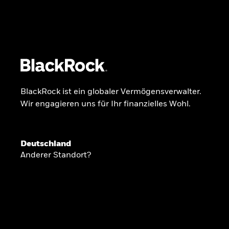
BlackRock
iShares
Aladdin
Unser Unternehmen
Über uns
Fonds
Anla
BlackRock ist ein globaler Vermögensverwalter.
Wir engagieren uns für Ihr finanzielles Wohl.
INSIDE THE MARKET
Anlageperspekti
Deutschland
Anderer Standort?
2026
Angesichts geopolitischer und politischer
konzentrieren wir uns im Frühjahr 2026 auf