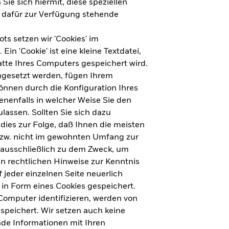
Sie sich hiermit, diese speziellen
e dafür zur Verfügung stehende
s setzen wir 'Cookies' im
n 'Cookie' ist eine kleine Textdatei,
tte Ihres Computers gespeichert wird.
ingesetzt werden, fügen Ihrem
nnen durch die Konfiguration Ihres
nenfalls in welcher Weise Sie den
lassen. Sollten Sie sich dazu
dies zur Folge, daß Ihnen die meisten
ht für Deutschland herunterladen
bzw. nicht im gewohnten Umfang zur
 ausschließlich zu dem Zweck, um
en rechtlichen Hinweise zur Kenntnis
ht für Europa herunterladen
jeder einzelnen Seite neuerlich
 in Form eines Cookies gespeichert.
omputer identifizieren, werden von
peichert. Wir setzen auch keine
nde Informationen mit Ihren