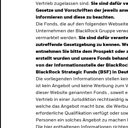
Vertrieb zugelassen sind.
Sie sind dafür v
te
Gesetze und Vorschriften der jeweils a
verlässigen
informieren und diese zu beachten.
Die Fonds, die auf den folgenden Webseit
iversifizierung
Unternehmen der BlackRock Gruppe verwal
 unsere Top-
vermarktet werden.
Sie sind dafür verantw
zutreffende Gesetzgebung zu kennen. W
entnehmen Sie bitte dem Prospekt oder 
erstellt wurden und unsere Fonds behand
von der Informationsstelle der BlackRoc
BlackRock Strategic Funds (BSF) in Deut
Die vorliegenden Informationen stellen ke
ist kein Angebot und keine Werbung zum V
dieser Website genannten Fonds , soweit 
Vertrieb in einer Jurisdiktion rechtswidrig w
welche das Angebot macht bzw. die Werbung
erforderliche Qualifikation verfügt oder so
TRENDS & IDEEN
Personen ein solches Angebot zu machen 
Entdecken Sie unsere
Die hier enthaltenen Informationen richten