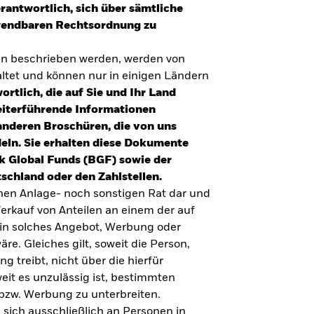
erantwortlich, sich über sämtliche
nwendbaren Rechtsordnung zu
en beschrieben werden, werden von
tet und können nur in einigen Ländern
ortlich, die auf Sie und Ihr Land
eiterführende Informationen
anderen Broschüren, die von uns
eln. Sie erhalten diese Dokumente
k Global Funds (BGF) sowie der
schland oder den Zahlstellen.
inen Anlage- noch sonstigen Rat dar und
erkauf von Anteilen an einem der auf
ein solches Angebot, Werbung oder
äre. Gleiches gilt, soweit die Person,
 treibt, nicht über die hierfür
weit es unzulässig ist, bestimmten
UMFRAGE ZUR ALTERSVORSORGE 2025
bzw. Werbung zu unterbreiten.
Realitätscheck Altersvorsorge. Wie
 sich ausschließlich an Personen in