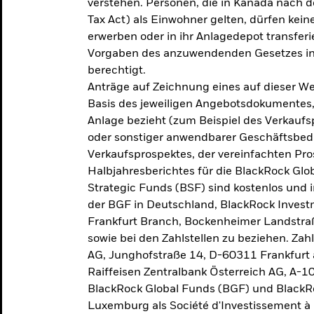
verstehen. Personen, die in Kanada nac
Tax Act) als Einwohner gelten, dürfen kei
erwerben oder in ihr Anlagedepot transferi
Vorgaben des anzuwendenden Gesetzes in
berechtigt.
Anträge auf Zeichnung eines auf dieser 
Basis des jeweiligen Angebotsdokumentes, 
Anlage bezieht (zum Beispiel des Verkaufs
oder sonstiger anwendbarer Geschäftsbedi
Verkaufsprospektes, der vereinfachten Pro
Halbjahresberichtes für die BlackRock Gl
Strategic Funds (BSF) sind kostenlos und i
der BGF in Deutschland, BlackRock Inves
Frankfurt Branch, Bockenheimer Landstra
sowie bei den Zahlstellen zu beziehen. Zah
AG, Junghofstraße 14, D-60311 Frankfurt 
Raiffeisen Zentralbank Österreich AG, A-1
BlackRock Global Funds (BGF) und BlackRo
Luxemburg als Société d'Investissement à C