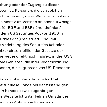
steht es um Ihre Altersvorsorge?
lichung oder der Zugang zu dieser
oten ist. Personen, die von solchen
ich untersagt, diese Website zu nutzen.
s nicht zum Vertrieb an oder zur Anlage
Zu den Ergebnissen
 für BGF und BSF näher definiert)
 dem US Securities Act von 1933 in
ities Act") registriert, und, mit
Verletzung des Securities Act oder
ze (einschließlich der Gesetze der
sie weder direkt noch indirekt in den USA
owie Gebieten, die ihrer Rechtsordnung
rsonen, die zugunsten von US-Personen
en nicht in Kanada zum Vertrieb
t für diese Fonds bei der zuständigen
 in Kanada sowie zugehörigen
ese Website ist unter keinen Umständen
ung von Anteilen in Kanada zu