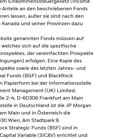
h dem Einkommenssteuergesetz (Income
ne Anteile an den beschriebenen Fonds
eren lassen, außer sie sind nach den
 Kanada und seiner Provinzen dazu
Website genannten Fonds müssen auf
welches sich auf die spezifische
prospektes, der vereinfachten Prospekte
ngungen) erfolgen. Eine Kopie des
spekte sowie des letzten Jahres- und
obal Funds (BGF) und BlackRock
n Papierform bei der Informationsstelle
tment Management (UK) Limited,
ße 2-4, D-60306 Frankfurt am Main
lstelle in Deutschland ist die JP Morgan
am Main und in Österreich die
030 Wien, Am Stadtpark 9.
ck Strategic Funds (BSF) sind in
apital Variable (SICAV) errichtet und