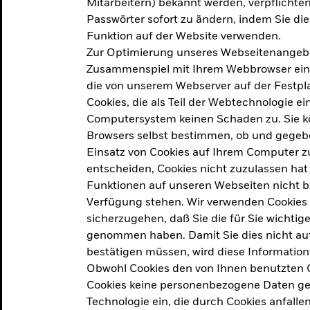
Mitarbeitern) bekannt werden, verpflichten 
ation
Passwörter sofort zu ändern, indem Sie di
Funktion auf der Website verwenden.
Zur Optimierung unseres Webseitenangebot
ern in
Zusammenspiel mit Ihrem Webbrowser ein. Ei
die von unserem Webserver auf der Festpla
Cookies, die als Teil der Webtechnologie e
Computersystem keinen Schaden zu. Sie kö
Browsers selbst bestimmen, ob und gegebe
Einsatz von Cookies auf Ihrem Computer zu
entscheiden, Cookies nicht zuzulassen hat 
geprodukt, das am
Den Beric
Funktionen auf unseren Webseiten nicht 
2025 verfolgt das
Verfügung stehen. Wir verwenden Cookies
tige demografische und
sicherzugehen, daß Sie die für Sie wichtig
Den Beric
te Vorschläge, um das
genommen haben. Damit Sie dies nicht auf 
ken.
bestätigen müssen, wird diese Information
Obwohl Cookies den von Ihnen benutzten C
Cookies keine personenbezogene Daten ges
Technologie ein, die durch Cookies anfalle