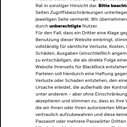
Rat in sonstiger Hinsicht dar.
Bitte beacht
Seiten Zugriffsbeschränkungen unterliege
jeweiligen Seite vermerkt. Wir übernehmen 
durch
unberechtigte
Nutzer.
Für den Fall, dass ein Dritter eine Klage 
Benutzung dieser Website einbringt, stimm
vollständig für sämtliche Verluste, Koste
Schäden, Ausgaben (einschließlich ange
zu entschädigen, die als direkte Folge ei
Website Ihrerseits für BlackRock entstehen
Parteien soll hierdurch eine Haftung gegen
Verluste oder Schaden entstehen, den eine
Ursache erleidet, die außerhalb der Kontroll
unter anderem – aber ohne Einschränkung 
akzeptieren und stimmen zu, dass es Ihre V
die wir Ihnen oder Ihren autorisierten Mit
y: Die
vertraulich aufzubewahren und diese keines
Passwort oder mehrere Passwörter Dritten 