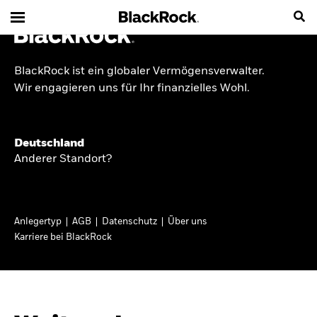
BlackRock ist ein globaler Vermögensverwalter.
INSIDE THE MARKET
Wir engagieren uns für Ihr finanzielles Wohl.
Anlageperspektiven
Deutschland
2026
Anderer Standort?
Angesichts geopolitischer und politischer
Unsicherheit konzentrieren wir uns im Frühjahr
Anlegertyp
AGB
Datenschutz
Über uns
2026 auf langfristige Wachstumschancen und
Karriere bei BlackRock
volatilitätsbedingte Marktverwerfungen. Wegen
der weniger zuverlässigen Duration suchen wir
auch anderswo nach Diversifizierung und
regelmäßigen Erträgen. Entdecken Sie unsere