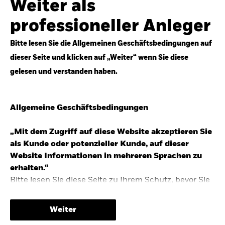
Weiter als
Top-Anlageideen für robustere Portfolios.
professioneller Anleger
Anlageperspektiven 2026 entdecken
Bitte lesen Sie die Allgemeinen Geschäftsbedingungen auf
dieser Seite und klicken auf „Weiter“ wenn Sie diese
gelesen und verstanden haben.
STUDIE 2025
Allgemeine Geschäftsbedingungen
People & Money Studie – mehr
Investmenttrends in Deutschland
„Mit dem Zugriff auf diese Website akzeptieren Sie
als Kunde oder potenzieller Kunde, auf dieser
Bericht entdecken
Website Informationen in mehreren Sprachen zu
erhalten.“
Bitte lesen Sie diese Seite zu Ihrem Schutz, bevor Sie
fortfahren, da sie bestimmte gesetzliche
TRENDS & IDEEN
Beschränkungen für die Verbreitung dieser
Weiter
Informationen enthält sowie Informationen darüber,
Entdecken Sie unsere makroökonomischen