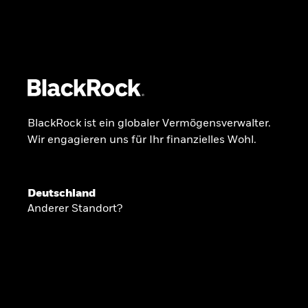
BlackRock
iShares
Aladdin
Unser Unternehmen
Über uns
Fonds
Anla
BlackRock ist ein globaler Vermögensverwalter.
Wir engagieren uns für Ihr finanzielles Wohl.
INSIDE THE MARKET
Anlageperspekti
Deutschland
Anderer Standort?
2026
Angesichts geopolitischer und politischer
konzentrieren wir uns im Frühjahr 2026 auf