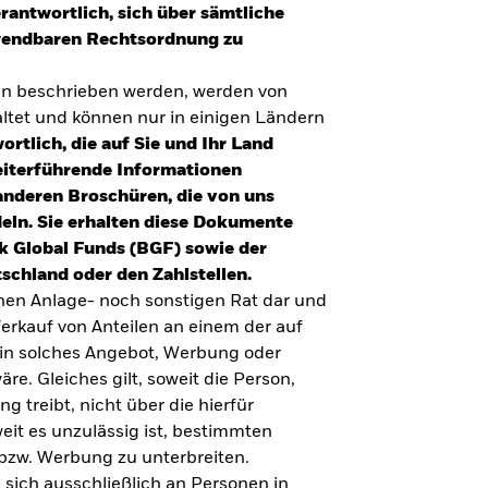
erantwortlich, sich über sämtliche
nwendbaren Rechtsordnung zu
en beschrieben werden, werden von
tet und können nur in einigen Ländern
ortlich, die auf Sie und Ihr Land
eiterführende Informationen
anderen Broschüren, die von uns
eln. Sie erhalten diese Dokumente
k Global Funds (BGF) sowie der
schland oder den Zahlstellen.
inen Anlage- noch sonstigen Rat dar und
erkauf von Anteilen an einem der auf
ein solches Angebot, Werbung oder
äre. Gleiches gilt, soweit die Person,
 treibt, nicht über die hierfür
weit es unzulässig ist, bestimmten
UMFRAGE ZUR ALTERSVORSORGE 2025
bzw. Werbung zu unterbreiten.
Realitätscheck Altersvorsorge. Wie
 sich ausschließlich an Personen in