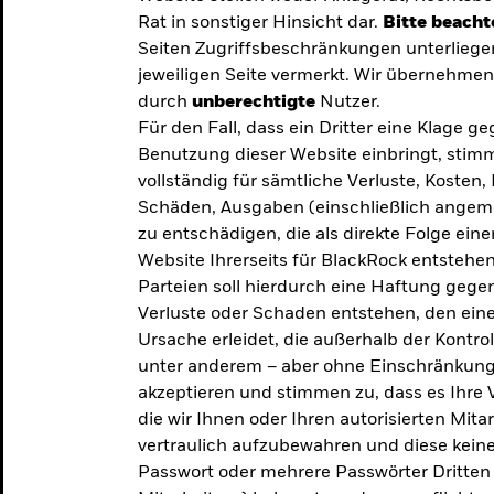
Rat in sonstiger Hinsicht dar.
Bitte beacht
Seiten Zugriffsbeschränkungen unterliege
jeweiligen Seite vermerkt. Wir übernehmen 
durch
unberechtigte
Nutzer.
Für den Fall, dass ein Dritter eine Klage 
Benutzung dieser Website einbringt, stimm
vollständig für sämtliche Verluste, Koste
Schäden, Ausgaben (einschließlich ange
zu entschädigen, die als direkte Folge ei
Website Ihrerseits für BlackRock entstehen
Parteien soll hierdurch eine Haftung gegen
Verluste oder Schaden entstehen, den eine
Ursache erleidet, die außerhalb der Kontroll
unter anderem – aber ohne Einschränkung 
akzeptieren und stimmen zu, dass es Ihre V
die wir Ihnen oder Ihren autorisierten Mit
y: Die
vertraulich aufzubewahren und diese keines
Passwort oder mehrere Passwörter Dritten 