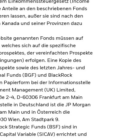
h dem Einkommenssteuergesetz (Income
ne Anteile an den beschriebenen Fonds
eren lassen, außer sie sind nach den
 Kanada und seiner Provinzen dazu
Website genannten Fonds müssen auf
welches sich auf die spezifische
prospektes, der vereinfachten Prospekte
ngungen) erfolgen. Eine Kopie des
spekte sowie des letzten Jahres- und
obal Funds (BGF) und BlackRock
n Papierform bei der Informationsstelle
tment Management (UK) Limited,
ße 2-4, D-60306 Frankfurt am Main
lstelle in Deutschland ist die JP Morgan
am Main und in Österreich die
030 Wien, Am Stadtpark 9.
ck Strategic Funds (BSF) sind in
apital Variable (SICAV) errichtet und