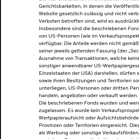
makroökonomischen
Gerichtsbarkeiten, in denen die Veröffent
Website gesetzlich zulässig und nicht verb
Einschätzungen und Anlageideen.
Verboten betroffen sind, wird es ausdrückl
Insbesondere sind die beschriebenen Fond
Aktuelle Einschätzungen
von US-Personen (wie im Verkaufsprospekt
verfügbar. Die Anteile werden nicht gemäß
seiner jeweils geltenden Fassung (der „Secur
Ausnahme von Transaktionen, welche keine 
sonstiger anwendbarer US-Wertpapiergeset
Einzelstaaten der USA) darstellen, dürfen 
sowie ihren Besitzungen und Territorien s
unterliegen, US-Personen oder dritten Pe
handeln, angeboten oder verkauft werden.
Die beschriebenen Fonds wurden und werd
zugelassen. Es wurde kein Verkaufsprospek
Wertpapieraufsicht oder Aufsichtsbehörde
Provinzen oder Territorien eingereicht. Di
als Werbung oder sonstige Verkaufsförder