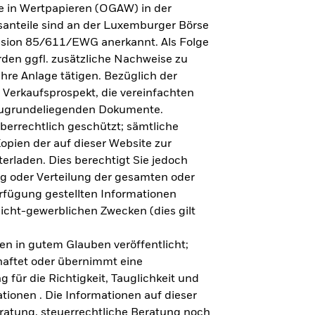
e in Wertpapieren (OGAW) in der
anteile sind an der Luxemburger Börse
ission 85/611/EWG anerkannt. Als Folge
en ggfl. zusätzliche Nachweise zu
Ihre Anlage tätigen. Bezüglich der
 Verkaufsprospekt, die vereinfachten
 zugrundeliegenden Dokumente.
eberrechtlich geschützt; sämtliche
opien der auf dieser Website zur
erladen. Dies berechtigt Sie jedoch
ung oder Verteilung der gesamten oder
erfügung gestellten Informationen
nicht-gewerblichen Zwecken (dies gilt
en in gutem Glauben veröffentlicht;
haftet oder übernimmt eine
 für die Richtigkeit, Tauglichkeit und
ationen . Die Informationen auf dieser
eratung, steuerrechtliche Beratung noch