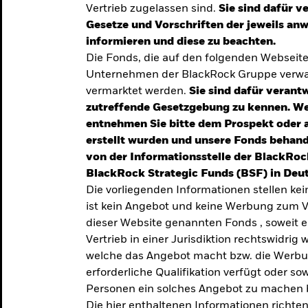
Vertrieb zugelassen sind.
Sie sind dafür v
te
Gesetze und Vorschriften der jeweils a
verlässigen
informieren und diese zu beachten.
Die Fonds, die auf den folgenden Webseit
iversifizierung
Unternehmen der BlackRock Gruppe verwal
 unsere Top-
vermarktet werden.
Sie sind dafür verantw
zutreffende Gesetzgebung zu kennen. W
entnehmen Sie bitte dem Prospekt oder 
erstellt wurden und unsere Fonds behand
von der Informationsstelle der BlackRoc
BlackRock Strategic Funds (BSF) in Deut
Die vorliegenden Informationen stellen ke
ist kein Angebot und keine Werbung zum V
dieser Website genannten Fonds , soweit 
Vertrieb in einer Jurisdiktion rechtswidrig w
welche das Angebot macht bzw. die Werbung
erforderliche Qualifikation verfügt oder so
TRENDS & IDEEN
Personen ein solches Angebot zu machen 
Entdecken Sie unsere
Die hier enthaltenen Informationen richten