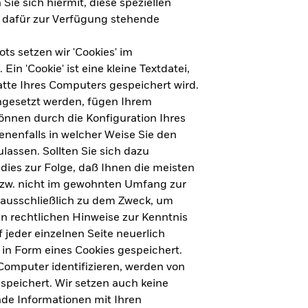
Sie sich hiermit, diese speziellen
e dafür zur Verfügung stehende
s setzen wir 'Cookies' im
n 'Cookie' ist eine kleine Textdatei,
tte Ihres Computers gespeichert wird.
ingesetzt werden, fügen Ihrem
nnen durch die Konfiguration Ihres
nenfalls in welcher Weise Sie den
lassen. Sollten Sie sich dazu
dies zur Folge, daß Ihnen die meisten
ht für Deutschland herunterladen
bzw. nicht im gewohnten Umfang zur
 ausschließlich zu dem Zweck, um
en rechtlichen Hinweise zur Kenntnis
ht für Europa herunterladen
jeder einzelnen Seite neuerlich
 in Form eines Cookies gespeichert.
omputer identifizieren, werden von
peichert. Wir setzen auch keine
nde Informationen mit Ihren