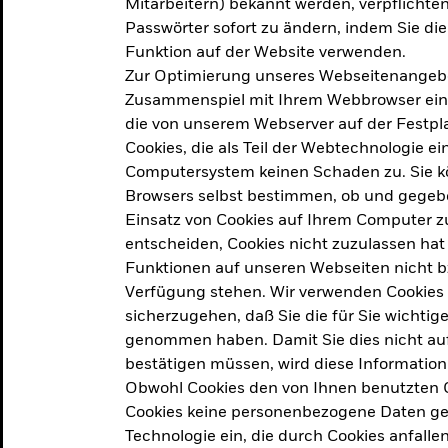
Mitarbeitern) bekannt werden, verpflichten 
ation
Passwörter sofort zu ändern, indem Sie di
Funktion auf der Website verwenden.
Zur Optimierung unseres Webseitenangebot
ern in
Zusammenspiel mit Ihrem Webbrowser ein. Ei
die von unserem Webserver auf der Festpla
Cookies, die als Teil der Webtechnologie e
Computersystem keinen Schaden zu. Sie kö
Browsers selbst bestimmen, ob und gegebe
Einsatz von Cookies auf Ihrem Computer zu
entscheiden, Cookies nicht zuzulassen hat 
geprodukt, das am
Den Beric
Funktionen auf unseren Webseiten nicht 
2025 verfolgt das
Verfügung stehen. Wir verwenden Cookies
tige demografische und
sicherzugehen, daß Sie die für Sie wichtig
Den Beric
te Vorschläge, um das
genommen haben. Damit Sie dies nicht auf 
ken.
bestätigen müssen, wird diese Information
Obwohl Cookies den von Ihnen benutzten C
Cookies keine personenbezogene Daten ges
Technologie ein, die durch Cookies anfalle