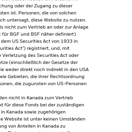
steht es um Ihre Altersvorsorge?
lichung oder der Zugang zu dieser
oten ist. Personen, die von solchen
ich untersagt, diese Website zu nutzen.
s nicht zum Vertrieb an oder zur Anlage
Zu den Ergebnissen
 für BGF und BSF näher definiert)
 dem US Securities Act von 1933 in
ities Act") registriert, und, mit
Verletzung des Securities Act oder
ze (einschließlich der Gesetze der
sie weder direkt noch indirekt in den USA
owie Gebieten, die ihrer Rechtsordnung
rsonen, die zugunsten von US-Personen
en nicht in Kanada zum Vertrieb
t für diese Fonds bei der zuständigen
 in Kanada sowie zugehörigen
ese Website ist unter keinen Umständen
ung von Anteilen in Kanada zu