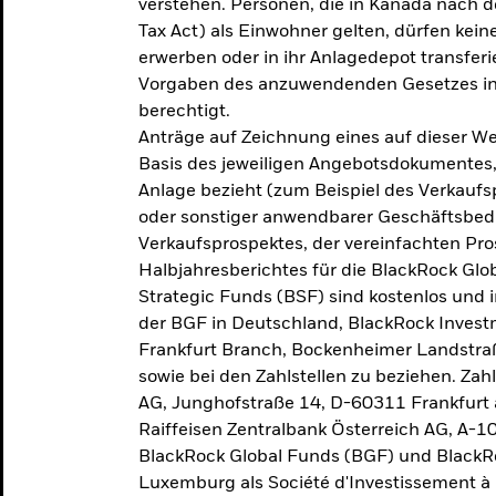
verstehen. Personen, die in Kanada nac
Tax Act) als Einwohner gelten, dürfen kei
erwerben oder in ihr Anlagedepot transferi
Vorgaben des anzuwendenden Gesetzes in
berechtigt.
Anträge auf Zeichnung eines auf dieser 
Basis des jeweiligen Angebotsdokumentes, 
Anlage bezieht (zum Beispiel des Verkaufs
oder sonstiger anwendbarer Geschäftsbedi
Verkaufsprospektes, der vereinfachten Pro
Halbjahresberichtes für die BlackRock Gl
Strategic Funds (BSF) sind kostenlos und i
der BGF in Deutschland, BlackRock Inves
Frankfurt Branch, Bockenheimer Landstra
sowie bei den Zahlstellen zu beziehen. Zah
AG, Junghofstraße 14, D-60311 Frankfurt 
Raiffeisen Zentralbank Österreich AG, A-1
BlackRock Global Funds (BGF) und BlackRo
Luxemburg als Société d'Investissement à C