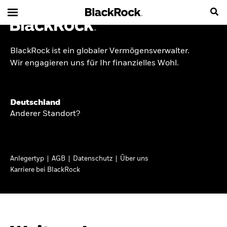
BlackRock ist ein globaler Vermögensverwalter.
INSIDE THE MARKET
Wir engagieren uns für Ihr finanzielles Wohl.
Anlageperspektiven
Deutschland
2026
Anderer Standort?
Angesichts geopolitischer und politischer
Unsicherheit konzentrieren wir uns im Frühjahr
Anlegertyp
AGB
Datenschutz
Über uns
2026 auf langfristige Wachstumschancen und
Karriere bei BlackRock
volatilitätsbedingte Marktverwerfungen. Wegen
der weniger zuverlässigen Duration suchen wir
auch anderswo nach Diversifizierung und
regelmäßigen Erträgen. Entdecken Sie unsere