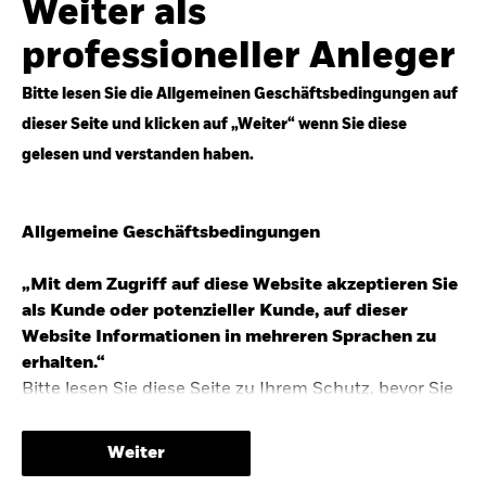
Weiter als
Top-Anlageideen für robustere Portfolios.
professioneller Anleger
Anlageperspektiven 2026 entdecken
Bitte lesen Sie die Allgemeinen Geschäftsbedingungen auf
dieser Seite und klicken auf „Weiter“ wenn Sie diese
gelesen und verstanden haben.
STUDIE 2025
Allgemeine Geschäftsbedingungen
People & Money Studie – mehr
Investmenttrends in Deutschland
„Mit dem Zugriff auf diese Website akzeptieren Sie
als Kunde oder potenzieller Kunde, auf dieser
Bericht entdecken
Website Informationen in mehreren Sprachen zu
erhalten.“
Bitte lesen Sie diese Seite zu Ihrem Schutz, bevor Sie
fortfahren, da sie bestimmte gesetzliche
TRENDS & IDEEN
Beschränkungen für die Verbreitung dieser
Weiter
Informationen enthält sowie Informationen darüber,
Entdecken Sie unsere makroökonomischen