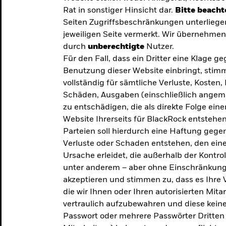
Rat in sonstiger Hinsicht dar.
Bitte beacht
Seiten Zugriffsbeschränkungen unterliege
jeweiligen Seite vermerkt. Wir übernehmen 
durch
unberechtigte
Nutzer.
Für den Fall, dass ein Dritter eine Klage 
Benutzung dieser Website einbringt, stimm
vollständig für sämtliche Verluste, Koste
Schäden, Ausgaben (einschließlich ange
zu entschädigen, die als direkte Folge ei
Website Ihrerseits für BlackRock entstehen
Parteien soll hierdurch eine Haftung gegen
Verluste oder Schaden entstehen, den eine
Ursache erleidet, die außerhalb der Kontroll
unter anderem – aber ohne Einschränkung 
akzeptieren und stimmen zu, dass es Ihre V
die wir Ihnen oder Ihren autorisierten Mit
y: Die
vertraulich aufzubewahren und diese keines
Passwort oder mehrere Passwörter Dritten 