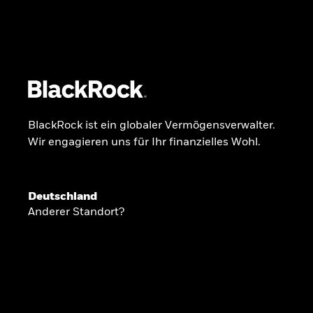
BlackRock
iShares
Aladdin
Unser Unternehmen
Über uns
Fonds
Anla
BlackRock ist ein globaler Vermögensverwalter.
Wir engagieren uns für Ihr finanzielles Wohl.
INSIDE THE MARKET
Anlageperspekti
Deutschland
Anderer Standort?
2026
Angesichts geopolitischer und politischer
konzentrieren wir uns im Frühjahr 2026 auf