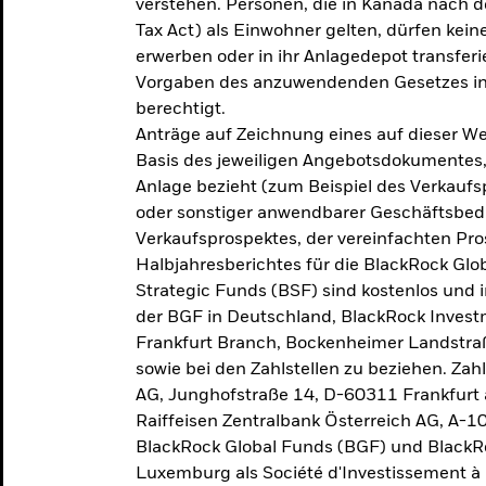
verstehen. Personen, die in Kanada nac
Tax Act) als Einwohner gelten, dürfen kei
erwerben oder in ihr Anlagedepot transferi
Vorgaben des anzuwendenden Gesetzes in
berechtigt.
Anträge auf Zeichnung eines auf dieser 
Basis des jeweiligen Angebotsdokumentes, 
Anlage bezieht (zum Beispiel des Verkaufs
oder sonstiger anwendbarer Geschäftsbedi
Verkaufsprospektes, der vereinfachten Pro
Halbjahresberichtes für die BlackRock Gl
Strategic Funds (BSF) sind kostenlos und i
der BGF in Deutschland, BlackRock Inves
Frankfurt Branch, Bockenheimer Landstra
sowie bei den Zahlstellen zu beziehen. Zah
AG, Junghofstraße 14, D-60311 Frankfurt 
Raiffeisen Zentralbank Österreich AG, A-1
BlackRock Global Funds (BGF) und BlackRo
Luxemburg als Société d'Investissement à C