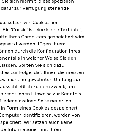
Sie sich hiermit, diese speziellen
e dafür zur Verfügung stehende
s setzen wir 'Cookies' im
n 'Cookie' ist eine kleine Textdatei,
tte Ihres Computers gespeichert wird.
ingesetzt werden, fügen Ihrem
nnen durch die Konfiguration Ihres
nenfalls in welcher Weise Sie den
lassen. Sollten Sie sich dazu
dies zur Folge, daß Ihnen die meisten
ht für Deutschland herunterladen
bzw. nicht im gewohnten Umfang zur
 ausschließlich zu dem Zweck, um
en rechtlichen Hinweise zur Kenntnis
ht für Europa herunterladen
jeder einzelnen Seite neuerlich
 in Form eines Cookies gespeichert.
omputer identifizieren, werden von
peichert. Wir setzen auch keine
nde Informationen mit Ihren