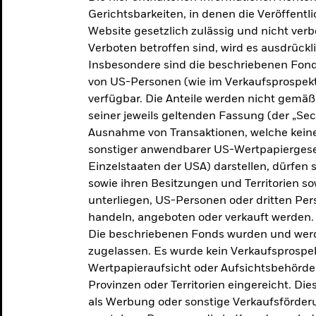
makroökonomischen
Gerichtsbarkeiten, in denen die Veröffent
Website gesetzlich zulässig und nicht verb
Einschätzungen und Anlageideen.
Verboten betroffen sind, wird es ausdrückl
Insbesondere sind die beschriebenen Fond
Aktuelle Einschätzungen
von US-Personen (wie im Verkaufsprospekt
verfügbar. Die Anteile werden nicht gemäß
seiner jeweils geltenden Fassung (der „Secur
Ausnahme von Transaktionen, welche keine 
sonstiger anwendbarer US-Wertpapiergeset
Einzelstaaten der USA) darstellen, dürfen 
sowie ihren Besitzungen und Territorien s
unterliegen, US-Personen oder dritten Pe
handeln, angeboten oder verkauft werden.
Die beschriebenen Fonds wurden und werd
zugelassen. Es wurde kein Verkaufsprospek
Wertpapieraufsicht oder Aufsichtsbehörde
Provinzen oder Territorien eingereicht. Di
als Werbung oder sonstige Verkaufsförder