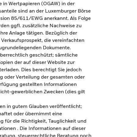
e in Wertpapieren (OGAW) in der
anteile sind an der Luxemburger Börse
ission 85/611/EWG anerkannt. Als Folge
en ggfl. zusätzliche Nachweise zu
Ihre Anlage tätigen. Bezüglich der
 Verkaufsprospekt, die vereinfachten
 zugrundeliegenden Dokumente.
eberrechtlich geschützt; sämtliche
opien der auf dieser Website zur
erladen. Dies berechtigt Sie jedoch
ung oder Verteilung der gesamten oder
erfügung gestellten Informationen
nicht-gewerblichen Zwecken (dies gilt
en in gutem Glauben veröffentlicht;
haftet oder übernimmt eine
 für die Richtigkeit, Tauglichkeit und
ationen . Die Informationen auf dieser
eratung, steuerrechtliche Beratung noch