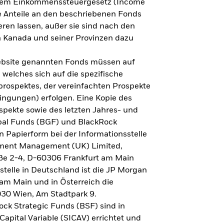
h dem Einkommenssteuergesetz (Income
ne Anteile an den beschriebenen Fonds
eren lassen, außer sie sind nach den
 Kanada und seiner Provinzen dazu
Website genannten Fonds müssen auf
welches sich auf die spezifische
prospektes, der vereinfachten Prospekte
ngungen) erfolgen. Eine Kopie des
spekte sowie des letzten Jahres- und
obal Funds (BGF) und BlackRock
n Papierform bei der Informationsstelle
tment Management (UK) Limited,
ße 2-4, D-60306 Frankfurt am Main
lstelle in Deutschland ist die JP Morgan
am Main und in Österreich die
030 Wien, Am Stadtpark 9.
ck Strategic Funds (BSF) sind in
apital Variable (SICAV) errichtet und