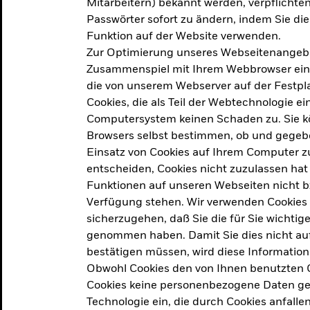
Mitarbeitern) bekannt werden, verpflichten 
ation
Passwörter sofort zu ändern, indem Sie di
Funktion auf der Website verwenden.
Zur Optimierung unseres Webseitenangebot
ern in
Zusammenspiel mit Ihrem Webbrowser ein. Ei
die von unserem Webserver auf der Festpla
Cookies, die als Teil der Webtechnologie e
Computersystem keinen Schaden zu. Sie kö
Browsers selbst bestimmen, ob und gegebe
Einsatz von Cookies auf Ihrem Computer zu
entscheiden, Cookies nicht zuzulassen hat 
geprodukt, das am
Den Beric
Funktionen auf unseren Webseiten nicht 
2025 verfolgt das
Verfügung stehen. Wir verwenden Cookies
tige demografische und
sicherzugehen, daß Sie die für Sie wichtig
Den Beric
te Vorschläge, um das
genommen haben. Damit Sie dies nicht auf 
ken.
bestätigen müssen, wird diese Information
Obwohl Cookies den von Ihnen benutzten C
Cookies keine personenbezogene Daten ges
Technologie ein, die durch Cookies anfalle