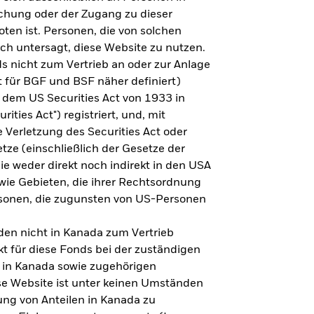
steht es um Ihre Altersvorsorge?
lichung oder der Zugang zu dieser
oten ist. Personen, die von solchen
ich untersagt, diese Website zu nutzen.
s nicht zum Vertrieb an oder zur Anlage
Zu den Ergebnissen
 für BGF und BSF näher definiert)
 dem US Securities Act von 1933 in
ities Act") registriert, und, mit
Verletzung des Securities Act oder
ze (einschließlich der Gesetze der
sie weder direkt noch indirekt in den USA
owie Gebieten, die ihrer Rechtsordnung
rsonen, die zugunsten von US-Personen
en nicht in Kanada zum Vertrieb
t für diese Fonds bei der zuständigen
 in Kanada sowie zugehörigen
ese Website ist unter keinen Umständen
ung von Anteilen in Kanada zu