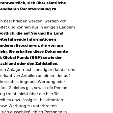
erantwortlich, sich über sämtliche
nwendbaren Rechtsordnung zu
en beschrieben werden, werden von
tet und können nur in einigen Ländern
ortlich, die auf Sie und Ihr Land
eiterführende Informationen
anderen Broschüren, die von uns
eln. Sie erhalten diese Dokumente
k Global Funds (BGF) sowie der
schland oder den Zahlstellen.
inen Anlage- noch sonstigen Rat dar und
erkauf von Anteilen an einem der auf
ein solches Angebot, Werbung oder
äre. Gleiches gilt, soweit die Person,
 treibt, nicht über die hierfür
weit es unzulässig ist, bestimmten
UMFRAGE ZUR ALTERSVORSORGE 2025
bzw. Werbung zu unterbreiten.
Realitätscheck Altersvorsorge. Wie
 sich ausschließlich an Personen in