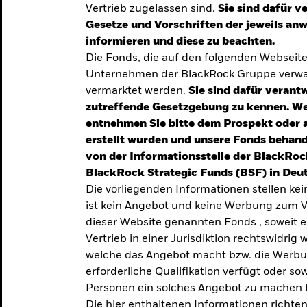
Vertrieb zugelassen sind.
Sie sind dafür v
te
Gesetze und Vorschriften der jeweils a
verlässigen
informieren und diese zu beachten.
Die Fonds, die auf den folgenden Webseit
iversifizierung
Unternehmen der BlackRock Gruppe verwal
 unsere Top-
vermarktet werden.
Sie sind dafür verantw
zutreffende Gesetzgebung zu kennen. W
entnehmen Sie bitte dem Prospekt oder 
erstellt wurden und unsere Fonds behand
von der Informationsstelle der BlackRoc
BlackRock Strategic Funds (BSF) in Deut
Die vorliegenden Informationen stellen ke
ist kein Angebot und keine Werbung zum V
dieser Website genannten Fonds , soweit 
Vertrieb in einer Jurisdiktion rechtswidrig w
welche das Angebot macht bzw. die Werbung
erforderliche Qualifikation verfügt oder so
TRENDS & IDEEN
Personen ein solches Angebot zu machen 
Entdecken Sie unsere
Die hier enthaltenen Informationen richten