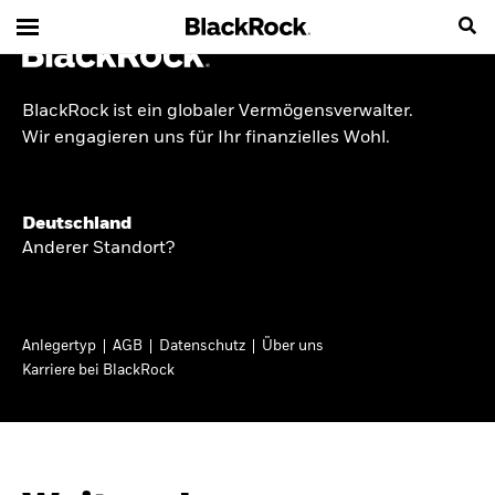
BlackRock ist ein globaler Vermögensverwalter.
INSIDE THE MARKET
Wir engagieren uns für Ihr finanzielles Wohl.
Anlageperspektiven
Deutschland
2026
Anderer Standort?
Angesichts geopolitischer und politischer
Unsicherheit konzentrieren wir uns im Frühjahr
Anlegertyp
AGB
Datenschutz
Über uns
2026 auf langfristige Wachstumschancen und
Karriere bei BlackRock
volatilitätsbedingte Marktverwerfungen. Wegen
der weniger zuverlässigen Duration suchen wir
auch anderswo nach Diversifizierung und
regelmäßigen Erträgen. Entdecken Sie unsere