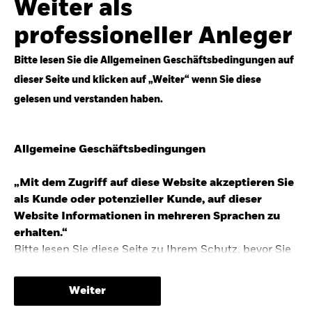
Weiter als
Top-Anlageideen für robustere Portfolios.
professioneller Anleger
Anlageperspektiven 2026 entdecken
Bitte lesen Sie die Allgemeinen Geschäftsbedingungen auf
dieser Seite und klicken auf „Weiter“ wenn Sie diese
gelesen und verstanden haben.
STUDIE 2025
Allgemeine Geschäftsbedingungen
People & Money Studie – mehr
Investmenttrends in Deutschland
„Mit dem Zugriff auf diese Website akzeptieren Sie
als Kunde oder potenzieller Kunde, auf dieser
Bericht entdecken
Website Informationen in mehreren Sprachen zu
erhalten.“
Bitte lesen Sie diese Seite zu Ihrem Schutz, bevor Sie
fortfahren, da sie bestimmte gesetzliche
TRENDS & IDEEN
Beschränkungen für die Verbreitung dieser
Weiter
Informationen enthält sowie Informationen darüber,
Entdecken Sie unsere makroökonomischen