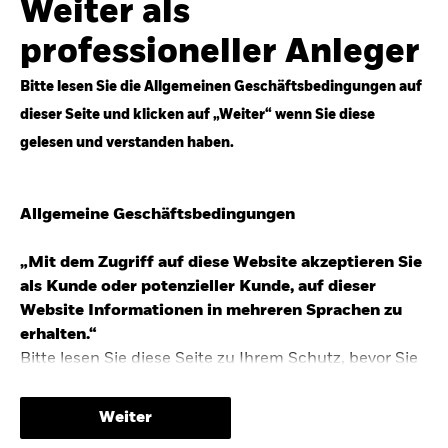
Weiter als
Top-Anlageideen für robustere Portfolios.
professioneller Anleger
Anlageperspektiven 2026 entdecken
Bitte lesen Sie die Allgemeinen Geschäftsbedingungen auf
dieser Seite und klicken auf „Weiter“ wenn Sie diese
gelesen und verstanden haben.
STUDIE 2025
Allgemeine Geschäftsbedingungen
People & Money Studie – mehr
Investmenttrends in Deutschland
„Mit dem Zugriff auf diese Website akzeptieren Sie
als Kunde oder potenzieller Kunde, auf dieser
Bericht entdecken
Website Informationen in mehreren Sprachen zu
erhalten.“
Bitte lesen Sie diese Seite zu Ihrem Schutz, bevor Sie
fortfahren, da sie bestimmte gesetzliche
TRENDS & IDEEN
Beschränkungen für die Verbreitung dieser
Weiter
Informationen enthält sowie Informationen darüber,
Entdecken Sie unsere makroökonomischen