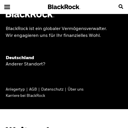
BlackRock ist ein globaler Vermögensverwalter.
INSIDE THE MARKET
Wir engagieren uns für Ihr finanzielles Wohl.
Anlageperspektiven
Deutschland
2026
Anderer Standort?
Angesichts geopolitischer und politischer
Unsicherheit konzentrieren wir uns im Frühjahr
Anlegertyp
AGB
Datenschutz
Über uns
2026 auf langfristige Wachstumschancen und
Karriere bei BlackRock
volatilitätsbedingte Marktverwerfungen. Wegen
der weniger zuverlässigen Duration suchen wir
auch anderswo nach Diversifizierung und
regelmäßigen Erträgen. Entdecken Sie unsere