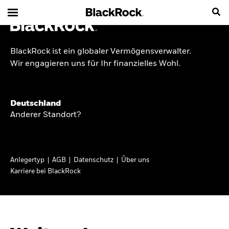
BlackRock ist ein globaler Vermögensverwalter.
INSIDE THE MARKET
Wir engagieren uns für Ihr finanzielles Wohl.
Anlageperspektiven
Deutschland
2026
Anderer Standort?
Angesichts geopolitischer und politischer
Unsicherheit konzentrieren wir uns im Frühjahr
Anlegertyp
AGB
Datenschutz
Über uns
2026 auf langfristige Wachstumschancen und
Karriere bei BlackRock
volatilitätsbedingte Marktverwerfungen. Wegen
der weniger zuverlässigen Duration suchen wir
auch anderswo nach Diversifizierung und
regelmäßigen Erträgen. Entdecken Sie unsere