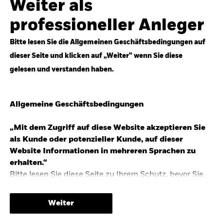
Weiter als
Top-Anlageideen für robustere Portfolios.
professioneller Anleger
Anlageperspektiven 2026 entdecken
Bitte lesen Sie die Allgemeinen Geschäftsbedingungen auf
dieser Seite und klicken auf „Weiter“ wenn Sie diese
gelesen und verstanden haben.
STUDIE 2025
Allgemeine Geschäftsbedingungen
People & Money Studie – mehr
Investmenttrends in Deutschland
„Mit dem Zugriff auf diese Website akzeptieren Sie
als Kunde oder potenzieller Kunde, auf dieser
Bericht entdecken
Website Informationen in mehreren Sprachen zu
erhalten.“
Bitte lesen Sie diese Seite zu Ihrem Schutz, bevor Sie
fortfahren, da sie bestimmte gesetzliche
TRENDS & IDEEN
Beschränkungen für die Verbreitung dieser
Weiter
Informationen enthält sowie Informationen darüber,
Entdecken Sie unsere makroökonomischen