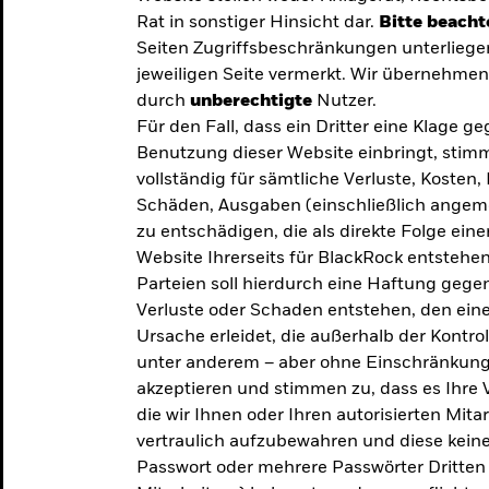
Rat in sonstiger Hinsicht dar.
Bitte beacht
Seiten Zugriffsbeschränkungen unterliege
jeweiligen Seite vermerkt. Wir übernehmen 
durch
unberechtigte
Nutzer.
Für den Fall, dass ein Dritter eine Klage 
Benutzung dieser Website einbringt, stimm
vollständig für sämtliche Verluste, Koste
Schäden, Ausgaben (einschließlich ange
zu entschädigen, die als direkte Folge ei
Website Ihrerseits für BlackRock entstehen
Parteien soll hierdurch eine Haftung gegen
Verluste oder Schaden entstehen, den eine
Ursache erleidet, die außerhalb der Kontroll
unter anderem – aber ohne Einschränkung 
akzeptieren und stimmen zu, dass es Ihre V
die wir Ihnen oder Ihren autorisierten Mit
y: Die
vertraulich aufzubewahren und diese keines
Passwort oder mehrere Passwörter Dritten 