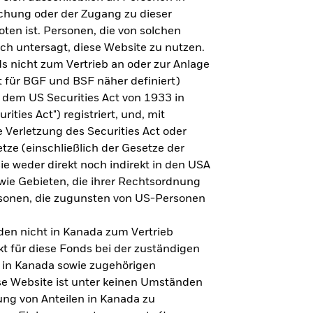
steht es um Ihre Altersvorsorge?
lichung oder der Zugang zu dieser
oten ist. Personen, die von solchen
ich untersagt, diese Website zu nutzen.
s nicht zum Vertrieb an oder zur Anlage
Zu den Ergebnissen
 für BGF und BSF näher definiert)
 dem US Securities Act von 1933 in
ities Act") registriert, und, mit
Verletzung des Securities Act oder
ze (einschließlich der Gesetze der
sie weder direkt noch indirekt in den USA
owie Gebieten, die ihrer Rechtsordnung
rsonen, die zugunsten von US-Personen
en nicht in Kanada zum Vertrieb
t für diese Fonds bei der zuständigen
 in Kanada sowie zugehörigen
ese Website ist unter keinen Umständen
ung von Anteilen in Kanada zu