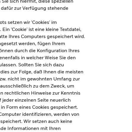
Sie sich hiermit, diese speziellen
e dafür zur Verfügung stehende
s setzen wir 'Cookies' im
n 'Cookie' ist eine kleine Textdatei,
tte Ihres Computers gespeichert wird.
ingesetzt werden, fügen Ihrem
nnen durch die Konfiguration Ihres
nenfalls in welcher Weise Sie den
lassen. Sollten Sie sich dazu
dies zur Folge, daß Ihnen die meisten
ht für Deutschland herunterladen
bzw. nicht im gewohnten Umfang zur
 ausschließlich zu dem Zweck, um
en rechtlichen Hinweise zur Kenntnis
ht für Europa herunterladen
jeder einzelnen Seite neuerlich
 in Form eines Cookies gespeichert.
omputer identifizieren, werden von
peichert. Wir setzen auch keine
nde Informationen mit Ihren