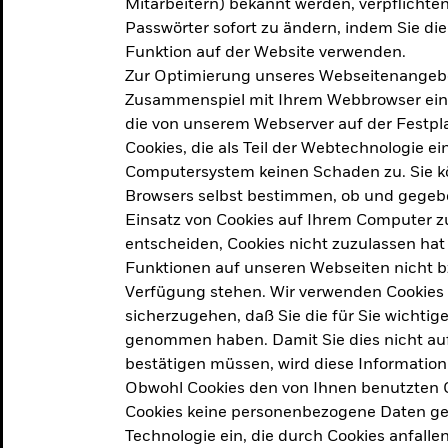
Mitarbeitern) bekannt werden, verpflichten 
ation
Passwörter sofort zu ändern, indem Sie di
Funktion auf der Website verwenden.
Zur Optimierung unseres Webseitenangebot
ern in
Zusammenspiel mit Ihrem Webbrowser ein. Ei
die von unserem Webserver auf der Festpla
Cookies, die als Teil der Webtechnologie e
Computersystem keinen Schaden zu. Sie kö
Browsers selbst bestimmen, ob und gegebe
Einsatz von Cookies auf Ihrem Computer zu
entscheiden, Cookies nicht zuzulassen hat 
geprodukt, das am
Den Beric
Funktionen auf unseren Webseiten nicht 
2025 verfolgt das
Verfügung stehen. Wir verwenden Cookies
tige demografische und
sicherzugehen, daß Sie die für Sie wichtig
Den Beric
te Vorschläge, um das
genommen haben. Damit Sie dies nicht auf 
ken.
bestätigen müssen, wird diese Information
Obwohl Cookies den von Ihnen benutzten C
Cookies keine personenbezogene Daten ges
Technologie ein, die durch Cookies anfalle