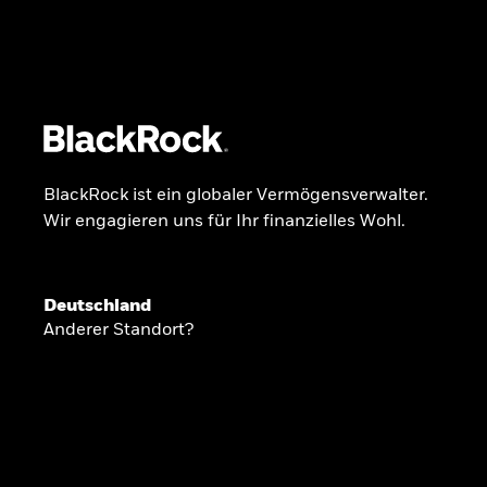
BlackRock
iShares
Aladdin
Unser Unternehmen
Über uns
Fonds
Anla
BlackRock ist ein globaler Vermögensverwalter.
Wir engagieren uns für Ihr finanzielles Wohl.
INSIDE THE MARKET
Anlageperspekti
Deutschland
Anderer Standort?
2026
Angesichts geopolitischer und politischer
konzentrieren wir uns im Frühjahr 2026 auf