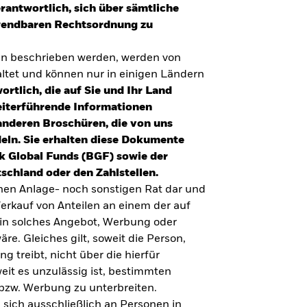
erantwortlich, sich über sämtliche
nwendbaren Rechtsordnung zu
en beschrieben werden, werden von
tet und können nur in einigen Ländern
ortlich, die auf Sie und Ihr Land
eiterführende Informationen
anderen Broschüren, die von uns
eln. Sie erhalten diese Dokumente
k Global Funds (BGF) sowie der
schland oder den Zahlstellen.
inen Anlage- noch sonstigen Rat dar und
erkauf von Anteilen an einem der auf
ein solches Angebot, Werbung oder
äre. Gleiches gilt, soweit die Person,
 treibt, nicht über die hierfür
weit es unzulässig ist, bestimmten
UMFRAGE ZUR ALTERSVORSORGE 2025
bzw. Werbung zu unterbreiten.
Realitätscheck Altersvorsorge. Wie
 sich ausschließlich an Personen in