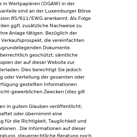
e in Wertpapieren (OGAW) in der
anteile sind an der Luxemburger Börse
ission 85/611/EWG anerkannt. Als Folge
en ggfl. zusätzliche Nachweise zu
Ihre Anlage tätigen. Bezüglich der
 Verkaufsprospekt, die vereinfachten
 zugrundeliegenden Dokumente.
eberrechtlich geschützt; sämtliche
opien der auf dieser Website zur
erladen. Dies berechtigt Sie jedoch
ung oder Verteilung der gesamten oder
erfügung gestellten Informationen
nicht-gewerblichen Zwecken (dies gilt
en in gutem Glauben veröffentlicht;
haftet oder übernimmt eine
 für die Richtigkeit, Tauglichkeit und
ationen . Die Informationen auf dieser
eratung, steuerrechtliche Beratung noch