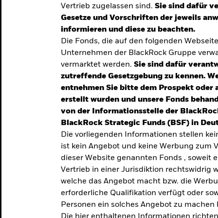
Vertrieb zugelassen sind.
Sie sind dafür v
te
Gesetze und Vorschriften der jeweils a
verlässigen
informieren und diese zu beachten.
Die Fonds, die auf den folgenden Webseit
iversifizierung
Unternehmen der BlackRock Gruppe verwal
 unsere Top-
vermarktet werden.
Sie sind dafür verantw
zutreffende Gesetzgebung zu kennen. W
entnehmen Sie bitte dem Prospekt oder 
erstellt wurden und unsere Fonds behand
von der Informationsstelle der BlackRoc
BlackRock Strategic Funds (BSF) in Deut
Die vorliegenden Informationen stellen ke
ist kein Angebot und keine Werbung zum V
dieser Website genannten Fonds , soweit 
Vertrieb in einer Jurisdiktion rechtswidrig w
welche das Angebot macht bzw. die Werbung
erforderliche Qualifikation verfügt oder so
TRENDS & IDEEN
Personen ein solches Angebot zu machen 
Entdecken Sie unsere
Die hier enthaltenen Informationen richten