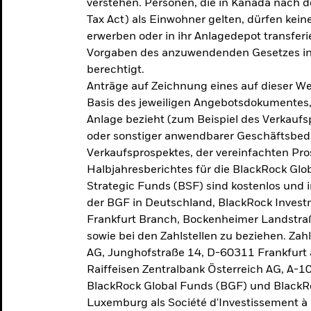
verstehen. Personen, die in Kanada nac
Tax Act) als Einwohner gelten, dürfen kei
erwerben oder in ihr Anlagedepot transferi
Vorgaben des anzuwendenden Gesetzes in
berechtigt.
Anträge auf Zeichnung eines auf dieser 
Basis des jeweiligen Angebotsdokumentes, 
Anlage bezieht (zum Beispiel des Verkaufs
oder sonstiger anwendbarer Geschäftsbedi
Verkaufsprospektes, der vereinfachten Pro
Halbjahresberichtes für die BlackRock Gl
Strategic Funds (BSF) sind kostenlos und i
der BGF in Deutschland, BlackRock Inves
Frankfurt Branch, Bockenheimer Landstra
sowie bei den Zahlstellen zu beziehen. Zah
AG, Junghofstraße 14, D-60311 Frankfurt 
Raiffeisen Zentralbank Österreich AG, A-1
BlackRock Global Funds (BGF) und BlackRo
Luxemburg als Société d'Investissement à C