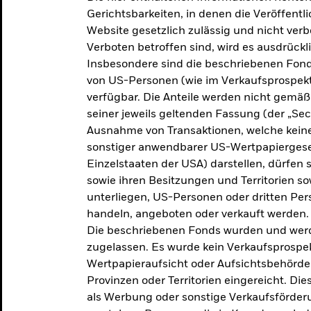
makroökonomischen
Gerichtsbarkeiten, in denen die Veröffent
Website gesetzlich zulässig und nicht verb
Einschätzungen und Anlageideen.
Verboten betroffen sind, wird es ausdrückl
Insbesondere sind die beschriebenen Fond
Aktuelle Einschätzungen
von US-Personen (wie im Verkaufsprospekt
verfügbar. Die Anteile werden nicht gemäß
seiner jeweils geltenden Fassung (der „Secur
Ausnahme von Transaktionen, welche keine 
sonstiger anwendbarer US-Wertpapiergeset
Einzelstaaten der USA) darstellen, dürfen 
sowie ihren Besitzungen und Territorien s
unterliegen, US-Personen oder dritten Pe
handeln, angeboten oder verkauft werden.
Die beschriebenen Fonds wurden und werd
zugelassen. Es wurde kein Verkaufsprospek
Wertpapieraufsicht oder Aufsichtsbehörde
Provinzen oder Territorien eingereicht. Di
als Werbung oder sonstige Verkaufsförder