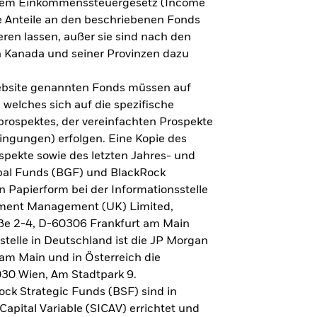
h dem Einkommenssteuergesetz (Income
ne Anteile an den beschriebenen Fonds
eren lassen, außer sie sind nach den
 Kanada und seiner Provinzen dazu
Website genannten Fonds müssen auf
welches sich auf die spezifische
prospektes, der vereinfachten Prospekte
ngungen) erfolgen. Eine Kopie des
spekte sowie des letzten Jahres- und
obal Funds (BGF) und BlackRock
n Papierform bei der Informationsstelle
tment Management (UK) Limited,
ße 2-4, D-60306 Frankfurt am Main
lstelle in Deutschland ist die JP Morgan
am Main und in Österreich die
030 Wien, Am Stadtpark 9.
ck Strategic Funds (BSF) sind in
apital Variable (SICAV) errichtet und